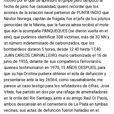
motivo por el que se apresuró el golpe pero tampoco la
fecha de junio fue casualidad, quiero recordar que los
aviones de la aviación naval partieron de PUNTA INDIO que
Néstor Noriega, capitán de fragata, fue el jefe de los pilotos
genocidas de la Marina, que la fuerza aérea recibió el mote
que aún la acompaña PANQUEQUES (se dieron vuelta en el
aire), que pudimos identificar 308 víctimas, más de 30 NN y
un número indeterminado de carbonizados, que los
bombardeos duraron 5 horas, desde 12.40 hasta 17,40.
JUAN CARLOS CARVALLEIRO, murió carbonizado el 16 de
junio de 1955, delante de sus compañeros ferroviarios,
quienes testimoniaron en 1970, 15 AÑOS DESPUES, para
que su hija Cristina pudiera obtener el acta de defunción y
presentarse ante la ley 26564, como causahabiente, me
parece un caso testigo para los refutadores de cifras, José
Vítale, fue partido en dos por una ráfaga de ametralladoras
en la orilla del Río Santiago, junto a su amigo Raúl Di Paolo,
ambos descansan en el cementerio de La Plata en tumbas
vecinas, sus actas de defunción fueron halladas en el