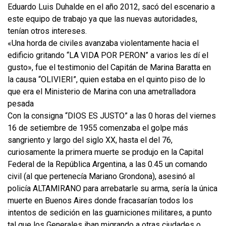
Eduardo Luis Duhalde en el año 2012, sacó del escenario a
este equipo de trabajo ya que las nuevas autoridades,
tenían otros intereses.
«Una horda de civiles avanzaba violentamente hacia el
edificio gritando “LA VIDA POR PERON” a varios les dí el
gusto», fue el testimonio del Capitán de Marina Baratta en
la causa “OLIVIERI”, quien estaba en el quinto piso de lo
que era el Ministerio de Marina con una ametralladora
pesada
Con la consigna “DIOS ES JUSTO” a las 0 horas del viernes
16 de setiembre de 1955 comenzaba el golpe más
sangriento y largo del siglo XX, hasta el del 76,
curiosamente la primera muerte se produjo en la Capital
Federal de la República Argentina, a las 0.45 un comando
civil (al que pertenecía Mariano Grondona), asesinó al
policía ALTAMIRANO para arrebatarle su arma, sería la única
muerte en Buenos Aires donde fracasarían todos los
intentos de sedición en las guarniciones militares, a punto
tal que los Generales iban migrando a otras ciudades o