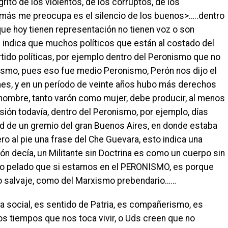
ito de los violentos, de los corruptos, de los
e más me preocupa es el silencio de los buenos>…..dentro
 que hoy tienen representación no tienen voz o son
 indica que muchos políticos que están al costado del
tido políticas, por ejemplo dentro del Peronismo que no
rismo, pues eso fue medio Peronismo, Perón nos dijo el
ones, y en un período de veinte años hubo más derechos
 hombre, tanto varón como mujer, debe producir, al menos
ón todavía, dentro del Peronismo, por ejemplo, días
ad de un gremio del gran Buenos Aires, en donde estaba
ero al pie una frase del Che Guevara, esto indica una
n decía, un Militante sin Doctrina es como un cuerpo sin
to pelado que si estamos en el PERONISMO, es porque
mo salvaje, como del Marxismo prebendario……
ia social, es sentido de Patria, es compañerismo, es
os tiempos que nos toca vivir, o Uds creen que no