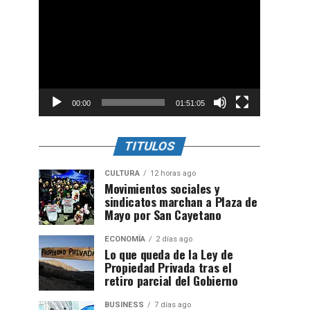
de
vídeo
00:00
01:51:05
TITULOS
CULTURA
12 horas ago
Movimientos sociales y
sindicatos marchan a Plaza de
Mayo por San Cayetano
ECONOMÍA
2 días ago
Lo que queda de la Ley de
Propiedad Privada tras el
retiro parcial del Gobierno
BUSINESS
7 días ago