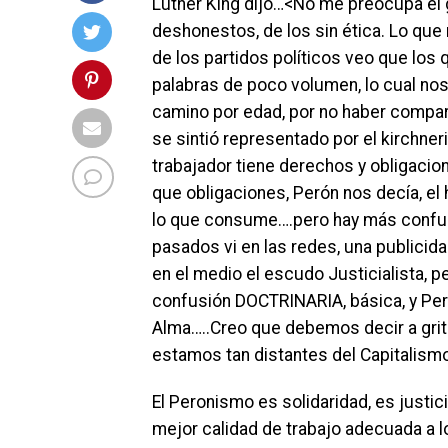
Luther King dijo…<No me preocupa el gr
deshonestos, de los sin ética. Lo qu
de los partidos políticos veo que los
palabras de poco volumen, lo cual nos
camino por edad, por no haber compar
se sintió representado por el kirchne
trabajador tiene derechos y obligaci
que obligaciones, Perón nos decía, el
lo que consume….pero hay más confusi
pasados vi en las redes, una publicid
en el medio el escudo Justicialista, p
confusión DOCTRINARIA, básica, y Peró
Alma…..Creo que debemos decir a gri
estamos tan distantes del Capitalis
El Peronismo es solidaridad, es justic
mejor calidad de trabajo adecuada a l