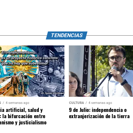
TENDENCIAS
S
4 semanas ago
CULTURA
4 semanas ago
ia artificial, salud y
9 de Julio: independencia o
: la bifurcación entre
extranjerización de la tierra
nismo y justicialismo