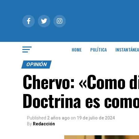
HOME
POLÍTICA
INSTANTÁNEA
OPINIÓN
Chervo: «Como di
Doctrina es como
Published
2 años ago
on
19 de julio de 2024
By
Redacción