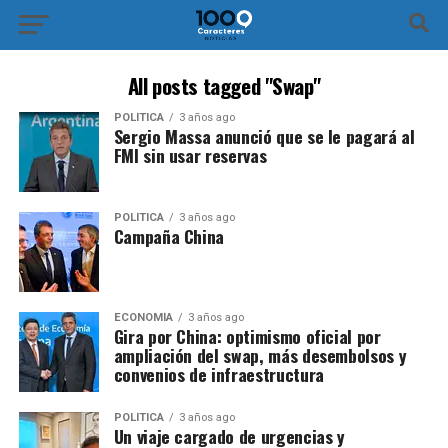
All posts tagged "Swap"
POLÍTICA
3 años ago
Sergio Massa anunció que se le pagará al
FMI sin usar reservas
POLÍTICA
3 años ago
Campaña China
ECONOMÍA
3 años ago
Gira por China: optimismo oficial por
ampliación del swap, más desembolsos y
convenios de infraestructura
POLÍTICA
3 años ago
Un viaje cargado de urgencias y