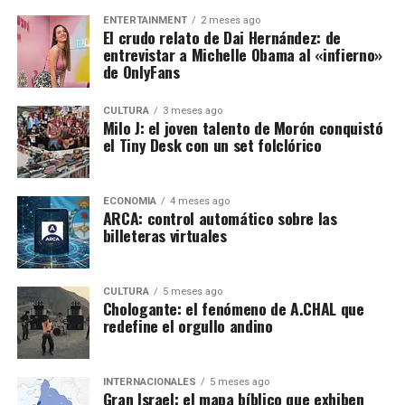
ENTERTAINMENT
2 meses ago
El crudo relato de Dai Hernández: de
entrevistar a Michelle Obama al «infierno»
de OnlyFans
CULTURA
3 meses ago
Milo J: el joven talento de Morón conquistó
el Tiny Desk con un set folclórico
ECONOMÍA
4 meses ago
ARCA: control automático sobre las
billeteras virtuales
CULTURA
5 meses ago
Chologante: el fenómeno de A.CHAL que
redefine el orgullo andino
INTERNACIONALES
5 meses ago
Gran Israel: el mapa bíblico que exhiben