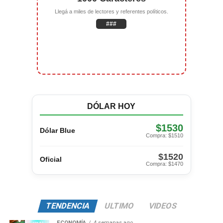
Llegá a miles de lectores y referentes políticos.
###
DÓLAR HOY
$1530
Dólar Blue
Compra: $1510
$1520
Oficial
Compra: $1470
TENDENCIA
ULTIMO
VIDEOS
ECONOMÍA
4 semanas ago