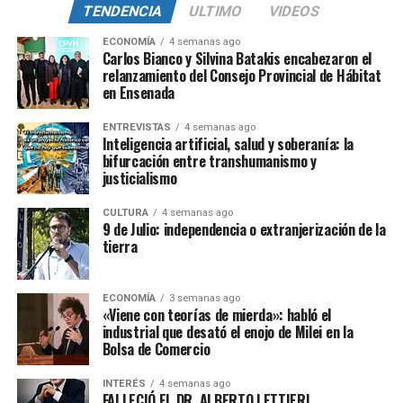
TENDENCIA
ULTIMO
VIDEOS
ECONOMÍA
4 semanas ago
Carlos Bianco y Silvina Batakis encabezaron el
relanzamiento del Consejo Provincial de Hábitat
en Ensenada
ENTREVISTAS
4 semanas ago
Inteligencia artificial, salud y soberanía: la
bifurcación entre transhumanismo y
justicialismo
CULTURA
4 semanas ago
9 de Julio: independencia o extranjerización de la
tierra
ECONOMÍA
3 semanas ago
«Viene con teorías de mierda»: habló el
industrial que desató el enojo de Milei en la
Bolsa de Comercio
INTERÉS
4 semanas ago
FALLECIÓ EL DR. ALBERTO LETTIERI