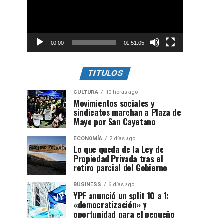
00:00
01:51:05
TITULOS
CULTURA
10 horas ago
Movimientos sociales y
sindicatos marchan a Plaza de
Mayo por San Cayetano
ECONOMÍA
2 días ago
Lo que queda de la Ley de
Propiedad Privada tras el
retiro parcial del Gobierno
BUSINESS
6 días ago
YPF anunció un split 10 a 1:
«democratización» y
oportunidad para el pequeño