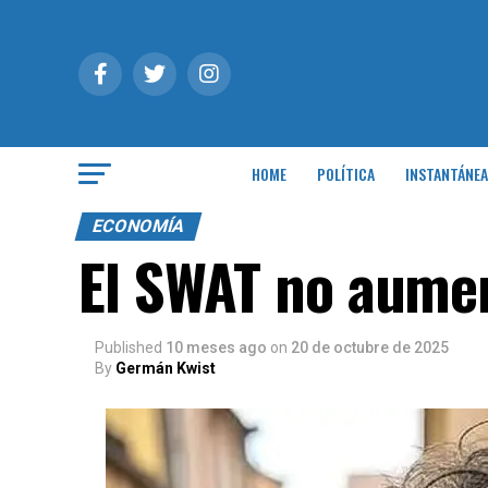
HOME
POLÍTICA
INSTANTÁNEA
ECONOMÍA
El SWAT no aumen
Published
10 meses ago
on
20 de octubre de 2025
By
Germán Kwist