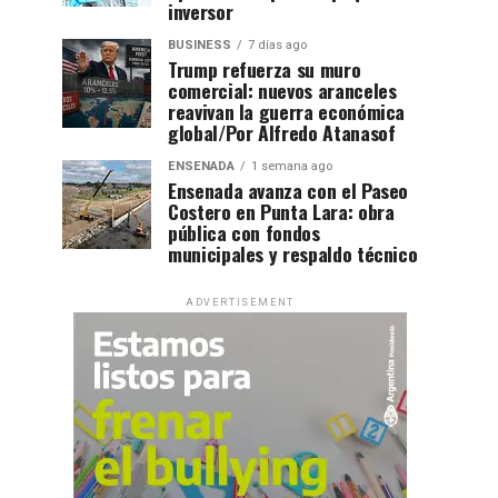
inversor
BUSINESS
7 días ago
Trump refuerza su muro
comercial: nuevos aranceles
reavivan la guerra económica
global/Por Alfredo Atanasof
ENSENADA
1 semana ago
Ensenada avanza con el Paseo
Costero en Punta Lara: obra
pública con fondos
municipales y respaldo técnico
ADVERTISEMENT