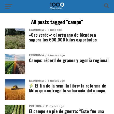
All posts tagged "campo"
ECONOMÍA
1 mes ago
«Oro verde»: el orégano de Mendoza
supera los 600.000 kilos exportados
ECONOMÍA
4 meses ago
Campo: récord de granos y agonía regional
ECONOMÍA
5 meses ago
El fin de la semilla libre: la reforma de
Milei que entrega la soberanía del campo
POLÍTICA
11 meses ago
El campo en pie de guerra: “Esto fue una