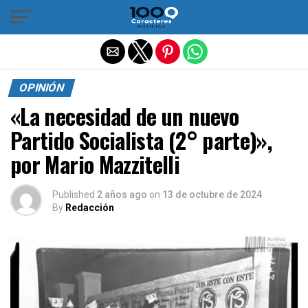
Salir de la versión móvil
OPINIÓN
«La necesidad de un nuevo
Partido Socialista (2° parte)»,
por Mario Mazzitelli
Published
2 años ago
on
13 de octubre de 2024
By
Redacción