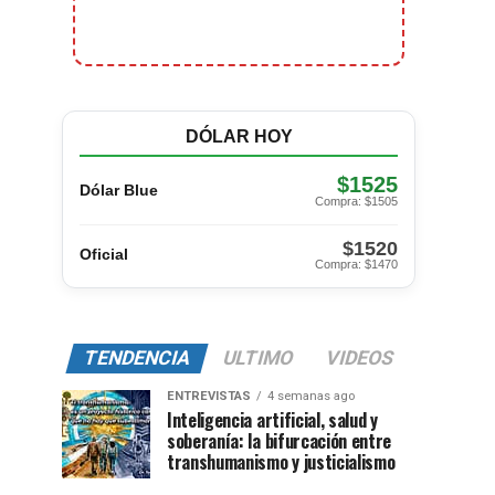
DÓLAR HOY
$1525
Dólar Blue
Compra: $1505
$1520
Oficial
Compra: $1470
TENDENCIA
ULTIMO
VIDEOS
ENTREVISTAS
4 semanas ago
Inteligencia artificial, salud y
soberanía: la bifurcación entre
transhumanismo y justicialismo