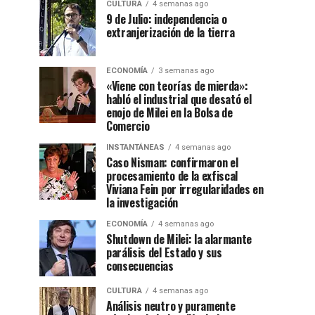
CULTURA
4 semanas ago
9 de Julio: independencia o
extranjerización de la tierra
ECONOMÍA
3 semanas ago
«Viene con teorías de mierda»:
habló el industrial que desató el
enojo de Milei en la Bolsa de
Comercio
INSTANTÁNEAS
4 semanas ago
Caso Nisman: confirmaron el
procesamiento de la exfiscal
Viviana Fein por irregularidades en
la investigación
ECONOMÍA
4 semanas ago
Shutdown de Milei: la alarmante
parálisis del Estado y sus
consecuencias
CULTURA
4 semanas ago
Análisis neutro y puramente