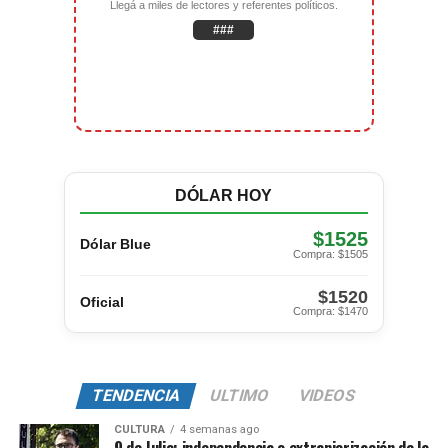
Llegá a miles de lectores y referentes políticos.
###
DÓLAR HOY
$1525
Dólar Blue
Compra: $1505
$1520
Oficial
Compra: $1470
TENDENCIA
ULTIMO
VIDEOS
CULTURA
4 semanas ago
9 de Julio: independencia o extranjerización de la