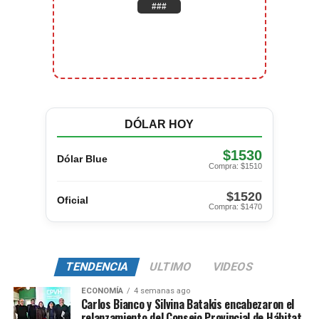
###
DÓLAR HOY
$1530
Dólar Blue
Compra: $1510
$1520
Oficial
Compra: $1470
TENDENCIA
ULTIMO
VIDEOS
ECONOMÍA
4 semanas ago
Carlos Bianco y Silvina Batakis encabezaron el
relanzamiento del Consejo Provincial de Hábitat