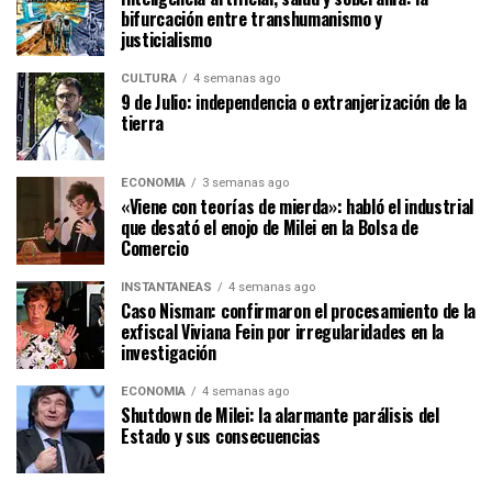
bifurcación entre transhumanismo y
justicialismo
CULTURA
4 semanas ago
9 de Julio: independencia o extranjerización de la
tierra
ECONOMÍA
3 semanas ago
«Viene con teorías de mierda»: habló el industrial
que desató el enojo de Milei en la Bolsa de
Comercio
INSTANTÁNEAS
4 semanas ago
Caso Nisman: confirmaron el procesamiento de la
exfiscal Viviana Fein por irregularidades en la
investigación
ECONOMÍA
4 semanas ago
Shutdown de Milei: la alarmante parálisis del
Estado y sus consecuencias