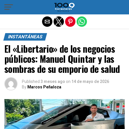
Salir de la versión móvil
INSTANTÁNEAS
El «Libertario» de los negocios
públicos: Manuel Quintar y las
sombras de su emporio de salud
Published
3 meses ago
on
14 de mayo de 2026
By
Marcos Peñaloza