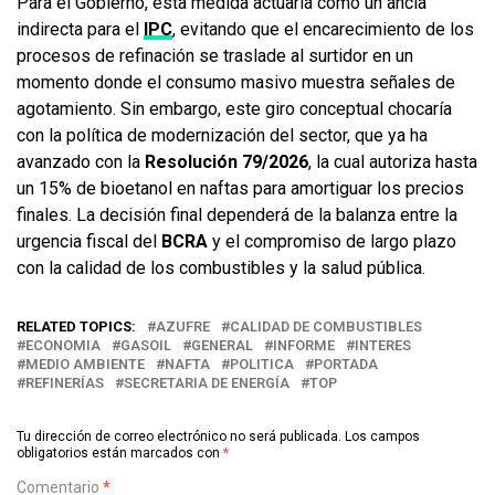
Para el Gobierno, esta medida actuaría como un ancla
indirecta para el
IPC
, evitando que el encarecimiento de los
procesos de refinación se traslade al surtidor en un
momento donde el consumo masivo muestra señales de
agotamiento. Sin embargo, este giro conceptual chocaría
con la política de modernización del sector, que ya ha
avanzado con la
Resolución 79/2026
, la cual autoriza hasta
un 15% de bioetanol en naftas para amortiguar los precios
finales. La decisión final dependerá de la balanza entre la
urgencia fiscal del
BCRA
y el compromiso de largo plazo
con la calidad de los combustibles y la salud pública.
RELATED TOPICS:
AZUFRE
CALIDAD DE COMBUSTIBLES
ECONOMIA
GASOIL
GENERAL
INFORME
INTERES
MEDIO AMBIENTE
NAFTA
POLITICA
PORTADA
REFINERÍAS
SECRETARIA DE ENERGÍA
TOP
Tu dirección de correo electrónico no será publicada.
Los campos
obligatorios están marcados con
*
Comentario
*