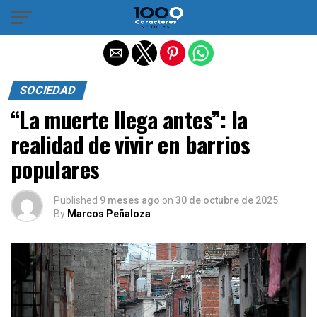
Salir de la versión móvil
SOCIEDAD
“La muerte llega antes”: la
realidad de vivir en barrios
populares
Published
9 meses ago
on
30 de octubre de 2025
By
Marcos Peñaloza