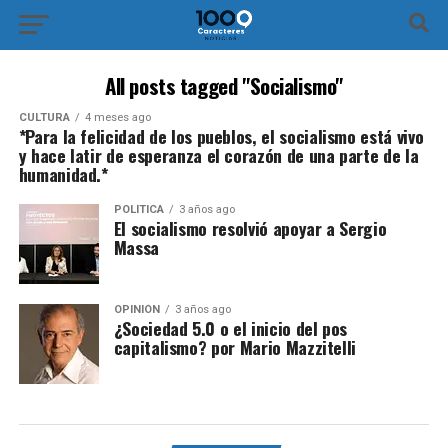
All posts tagged "Socialismo"
CULTURA
4 meses ago
*Para la felicidad de los pueblos, el socialismo está vivo
y hace latir de esperanza el corazón de una parte de la
humanidad.*
POLÍTICA
3 años ago
El socialismo resolvió apoyar a Sergio
Massa
OPINIÓN
3 años ago
¿Sociedad 5.0 o el inicio del pos
capitalismo? por Mario Mazzitelli