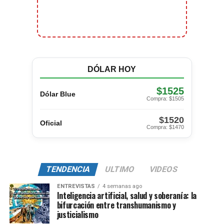
DÓLAR HOY
$1525
Dólar Blue
Compra: $1505
$1520
Oficial
Compra: $1470
TENDENCIA
ULTIMO
VIDEOS
ENTREVISTAS
4 semanas ago
Inteligencia artificial, salud y soberanía: la
bifurcación entre transhumanismo y
justicialismo