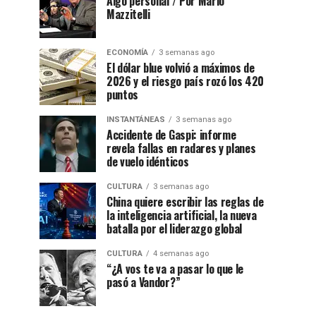
Algo personal / Por Mario
Mazzitelli
ECONOMÍA
3 semanas ago
El dólar blue volvió a máximos de
2026 y el riesgo país rozó los 420
puntos
INSTANTÁNEAS
3 semanas ago
Accidente de Gaspi: informe
revela fallas en radares y planes
de vuelo idénticos
CULTURA
3 semanas ago
China quiere escribir las reglas de
la inteligencia artificial, la nueva
batalla por el liderazgo global
CULTURA
4 semanas ago
“¿A vos te va a pasar lo que le
pasó a Vandor?”