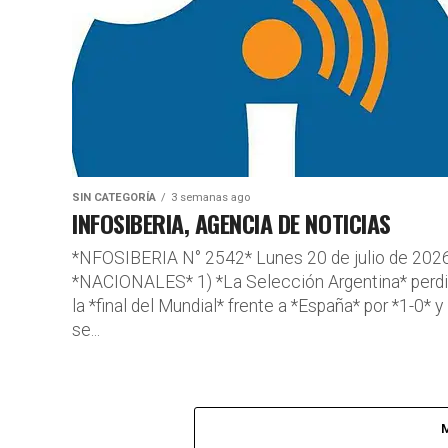
SIN CATEGORÍA
3 semanas ago
INFOSIBERIA, AGENCIA DE NOTICIAS
*NFOSIBERIA N° 2542* Lunes 20 de julio de 202
*NACIONALES* 1) *La Selección Argentina* perd
la *final del Mundial* frente a *España* por *1-0* y
se...