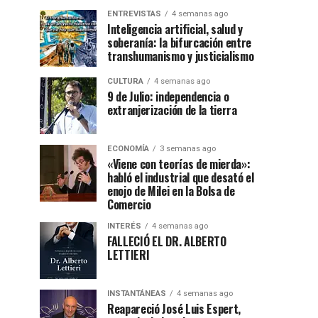
ENTREVISTAS
4 semanas ago
Inteligencia artificial, salud y
soberanía: la bifurcación entre
transhumanismo y justicialismo
CULTURA
4 semanas ago
9 de Julio: independencia o
extranjerización de la tierra
ECONOMÍA
3 semanas ago
«Viene con teorías de mierda»:
habló el industrial que desató el
enojo de Milei en la Bolsa de
Comercio
INTERÉS
4 semanas ago
FALLECIÓ EL DR. ALBERTO
LETTIERI
INSTANTÁNEAS
4 semanas ago
Reapareció José Luis Espert,