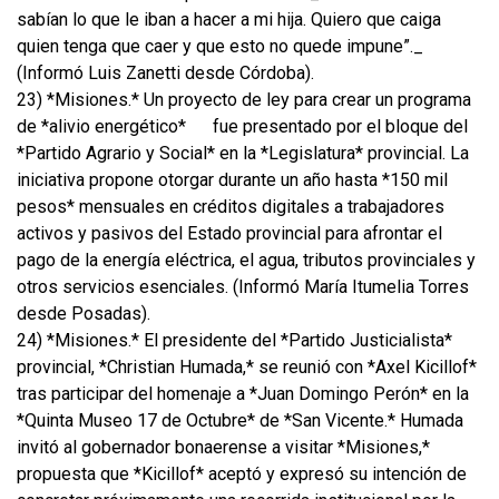
sabían lo que le iban a hacer a mi hija. Quiero que caiga
quien tenga que caer y que esto no quede impune”._
(Informó Luis Zanetti desde Córdoba).
23) *Misiones.* Un proyecto de ley para crear un programa
de *alivio energético*
fue presentado por el bloque del
*Partido Agrario y Social* en la *Legislatura* provincial. La
iniciativa propone otorgar durante un año hasta *150 mil
pesos* mensuales en créditos digitales a trabajadores
activos y pasivos del Estado provincial para afrontar el
pago de la energía eléctrica, el agua, tributos provinciales y
otros servicios esenciales. (Informó María Itumelia Torres
desde Posadas).
24) *Misiones.* El presidente del *Partido Justicialista*
provincial, *Christian Humada,* se reunió con *Axel Kicillof*
tras participar del homenaje a *Juan Domingo Perón* en la
*Quinta Museo 17 de Octubre* de *San Vicente.* Humada
invitó al gobernador bonaerense a visitar *Misiones,*
propuesta que *Kicillof* aceptó y expresó su intención de