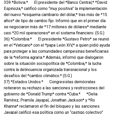
359 *Bolivia.*
El presidente del *Banco Central,* *David
Espinoza,* calificó como “muy positiva” la implementación
del nuevo *esquema cambiario del dólar,* tras más de *15
años* de tipo de cambio fijo. Informó que en el primer día
se negociaron más de *17 millones de dólares* mediante
casi *20 mil operaciones* en el sistema financiero. (S.G.)
36) *Colombia.*
El presidente *Gustavo Petro* se reunió
en el *Vaticano* con el *papa León XIV,* a quien pidió ayuda
para proteger a las comunidades campesinas beneficiarias
de la *reforma agraria.* Además, informó que dialogaron
sobre la situación sociopolítica de *Colombia,* la lucha
contra la delincuencia organizada transnacional y los
desafíos del *cambio climático.* (S.G.)
37) *Estados Unidos.*
Congresistas demócratas
reiteraron su rechazo a las sanciones y restricciones del
gobierno de *Donald Trump* contra *Cuba.*
*Delia
Ramírez, Pramila Jayapal, Jonathan Jackson* y *Ro
Khanna* reclamaron el fin del bloqueo y las sanciones.
Jayapal calificó esa política como un “castigo colectivo”