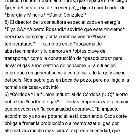
inflación de los meses anteriores, que impacta en el cargo
fijo, y del costo real de la energía”,_ dijo el coordinador de
*Energía y Minería,* *Daniel González.*
5) El director de la consultora especializada en energía
*Eiys SA,* *Alberto Rosandi,* advirtió que este *invierno*
será más complejo por la combinación de *bajas
temperaturas,*
cambios en el *esquema de
abastecimiento* y la demora en *obras clave de
transporte,* como la construcción de *gasoductos* para
llevar el gas a los centros de consumo. «La situación
energética en general se va a complicar a lo largo y ancho
del país. Nos sobra gas en boca de pozo, pero no llega a la
hornalla de casa», advirtió.
6) *Córdoba.* La *Unión Industrial de Córdoba (UIC)* alertó
sobre los *cortes de gas*
en las empresas y el perjuicio
que provocan en “la continuidad operativa”. “El impacto
económico ya no es potencial: está ocurriendo. Cada corte
obliga a frenar la producción o a reemplazar el gas por
alternativas mucho más caras”, expresó la entidad, que