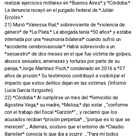
realizar ejercicios militares en *Buenos Aires* y *Córdoba.*
La denuncia recayó en el juzgado federal de *Julián
Ercolini.*
21) Murió *Vanessa Rial,* sobreviviente de *violencia de
género* de *La Plata.* La abogada tenía *50 años* y estaba
internada por una *neumonía bilateral* cuando sufrió un
*accidente cerebrovascular.* Había sobrevivido a un
*secuestro* de dos meses en el que fue víctima de golpes,
abusos sexuales, amenazas y torturas por parte de su
pareja, *Jorge Martínez Poch,* condenado en 2016 a *37
años de prisión.* Su testimonio contribuyó a visibilizar el
impacto que estos delitos dejan en las víctimas. (Informó
Lucía García Itzigsohn).
22) *Córdoba.* Al cumplirse un mes del *femicidio de
Agostina Vega,* su madre, *Melisa,* dijo estar _“conforme
con el trabajo del fiscal *Garzón*”_ y reclamó que los
acusados reciban *prisión perpetua* _“porque es lo que se
merecen”._ Además, sostuvo que el entorno de *Claudio
Barrelier* conocía lo que iba a ocurrir: _“Para mí todos