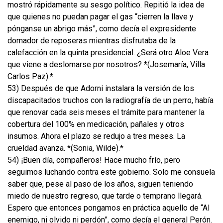
mostró rápidamente su sesgo político. Repitió la idea de
que quienes no puedan pagar el gas “cierren la llave y
pónganse un abrigo más”, como decía el expresidente
domador de reposeras mientras disfrutaba de la
calefacción en la quinta presidencial. ¿Será otro Aloe Vera
que viene a deslomarse por nosotros? *(Josemaría, Villa
Carlos Paz).*
53) Después de que Adorni instalara la versión de los
discapacitados truchos con la radiografía de un perro, había
que renovar cada seis meses el trámite para mantener la
cobertura del 100% en medicación, pañales y otros
insumos. Ahora el plazo se redujo a tres meses. La
crueldad avanza. *(Sonia, Wilde).*
54) ¡Buen día, compañeros! Hace mucho frío, pero
seguimos luchando contra este gobierno. Solo me consuela
saber que, pese al paso de los años, siguen teniendo
miedo de nuestro regreso, que tarde o temprano llegará.
Espero que entonces pongamos en práctica aquello de “Al
enemigo, ni olvido ni perdón”, como decía el general Perón.