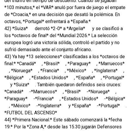
del triunfo en tiempo de descuento. Cuando se jugaban
*103 minutos,* el *VAR* anuló por fuera de juego el empate
de *Croacia,* en una decisión que desató la polémica. En
octavos, *Portugal* enfrentará a *España.*
42) *Suiza*
derrotó *2-0* a *Argelia*
y se clasificó a
los *octavos de final* del *Mundial 2026.* La selección
europea logró una victoria sólida, controló el partido y no
sufrió demasiado ante el conjunto africano.
43) Ya hay *13 selecciones* clasificadas a los *octavos de
final:* *Canadá*
, *Brasil*
, *Paraguay*
, *Marruecos*
, *Noruega*
, *Francia*
, *México*
, *Inglaterra*
,
*Bélgica*
, *Estados Unidos*
, *España*
, *Portugal*
y *Suiza*
. También quedaron definidos seis cruces:
*Canadá*
-*Marruecos*
, *Brasil*
-*Noruega*
,
*Paraguay*
-*Francia*
, *Estados Unidos*
-*Bélgica*
, *México*
-*Inglaterra*
y *España*
-*Portugal*
.
*FUTBOL DEL ASCENSO*
44) *Primera Nacional.* Este sábado comenzará la *fecha
19.* Por la *Zona A,* desde las 15.30 jugarán Defensores