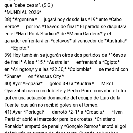
que “debe cesar”. (S.G.)
*MUNDIAL 2026*
38) *Argentina.*
jugará hoy desde las *19* ante *Cabo
Verde*
por los *16avos de final.* El partido se disputará
en el *Hard Rock Stadium* de *Miami Gardens* y el
ganador enfrentará en *octavos* al vencedor de *Australia*
-*Egipto.*
39) Hoy también se jugarán otros dos partidos de *16avos
de final.* A las *15,* *Australia*
enfrentará a *Egipto*
en *Arlington,* y a las *22.30,* *Colombia*
se medirá con
*Ghana*
en *Kansas City.*
40) Ayer *España*
goleó 3-0 a *Austria.*
Mikel
Oyarzabal marcó un doblete y Pedro Porro convirtió el otro
gol en una actuación dominante del equipo de Luis de la
Fuente, que aún no recibió goles en el torneo.
41) Ayer *Portugal*
derrotó *2-1* a *Croacia.*
*Ivan
Perišić* abrió el marcador para los croatas, *Cristiano
Ronaldo* empató de penal y *Gonçalo Ramos* anotó el gol