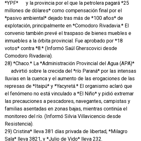
*YPF*
y la provincia por el que la petrolera pagará *25
millones de dólares* como compensación final por el
*pasivo ambiental* dejado tras más de *100 años* de
explotación, principalmente en *Comodoro Rivadavia.* El
convenio también prevé el traspaso de bienes muebles e
inmuebles a la órbita provincial. Fue aprobado por *18
votos* contra *8.* (Informó Saúl Gherscovici desde
Comodoro Rivadavia).
28) *Chaco.* La *Administración Provincial del Agua (APA)*
advirtió sobre la crecida del *río Paraná* por las intensas
lluvias en la cuenca y el aumento de las erogaciones de las
represas de *Itaipú* y *Yacyretá.* El organismo aclaró que
el fenómeno no está vinculado a *El Niño* y pidió extremar
las precauciones a pescadores, navegantes, campistas y
familias asentadas en zonas bajas, mientras continúa el
monitoreo del río. (Informó Silvia Villavicencio desde
Resistencia).
29) Cristina* lleva 381 días privada de libertad, *Milagro
Sala* lleva 3821, y *Julio de Vido* lleva 232.