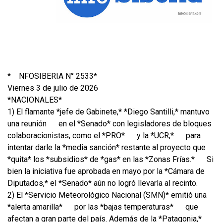
*
NFOSIBERIA N° 2533*
Viernes 3 de julio de 2026
*NACIONALES*
1) El flamante *jefe de Gabinete,* *Diego Santilli,* mantuvo
una reunión
en el *Senado* con legisladores de bloques
colaboracionistas, como el *PRO*
y la *UCR,*
para
intentar darle la *media sanción* restante al proyecto que
*quita* los *subsidios* de *gas* en las *Zonas Frías.*
Si
bien la iniciativa fue aprobada en mayo por la *Cámara de
Diputados,* el *Senado* aún no logró llevarla al recinto.
2) El *Servicio Meteorológico Nacional (SMN)* emitió una
*alerta amarilla*
por las *bajas temperaturas*
que
afectan a gran parte del país. Además de la *Patagonia,*