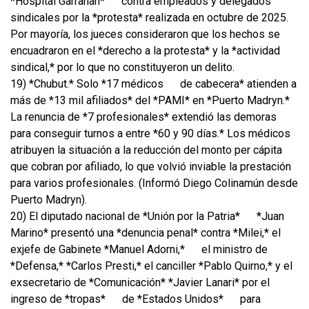
*Hospital Garrahan*
contra empleados y delegados
sindicales por la *protesta* realizada en octubre de 2025.
Por mayoría, los jueces consideraron que los hechos se
encuadraron en el *derecho a la protesta* y la *actividad
sindical,* por lo que no constituyeron un delito.
19) *Chubut.* Solo *17 médicos
de cabecera* atienden a
más de *13 mil afiliados* del *PAMI* en *Puerto Madryn.*
La renuncia de *7 profesionales* extendió las demoras
para conseguir turnos a entre *60 y 90 días.* Los médicos
atribuyen la situación a la reducción del monto per cápita
que cobran por afiliado, lo que volvió inviable la prestación
para varios profesionales. (Informó Diego Colinamún desde
Puerto Madryn).
20) El diputado nacional de *Unión por la Patria*
*Juan
Marino* presentó una *denuncia penal* contra *Milei,* el
exjefe de Gabinete *Manuel Adorni,*
el ministro de
*Defensa,* *Carlos Presti,* el canciller *Pablo Quirno,* y el
exsecretario de *Comunicación* *Javier Lanari* por el
ingreso de *tropas*
de *Estados Unidos*
para