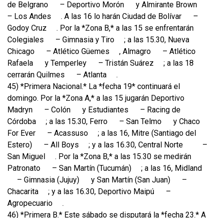
de Belgrano
– Deportivo Morón
y Almirante Brown
– Los Andes
. A las 16 lo harán Ciudad de Bolívar
–
Godoy Cruz
. Por la *Zona B,* a las 15 se enfrentarán
Colegiales
– Gimnasia y Tiro
; a las 15.30, Nueva
Chicago
– Atlético Güemes
, Almagro
– Atlético
Rafaela
y Temperley
– Tristán Suárez
; a las 18
cerrarán Quilmes
– Atlanta
.
45) *Primera Nacional.* La *fecha 19* continuará el
domingo. Por la *Zona A,* a las 15 jugarán Deportivo
Madryn
– Colón
y Estudiantes
– Racing de
Córdoba
; a las 15.30, Ferro
– San Telmo
y Chaco
For Ever
– Acassuso
; a las 16, Mitre (Santiago del
Estero)
– All Boys
; y a las 16.30, Central Norte
–
San Miguel
. Por la *Zona B,* a las 15.30 se medirán
Patronato
– San Martín (Tucumán)
; a las 16, Midland
– Gimnasia (Jujuy)
y San Martín (San Juan)
–
Chacarita
; y a las 16.30, Deportivo Maipú
–
Agropecuario
.
46) *Primera B.* Este sábado se disputará la *fecha 23.* A