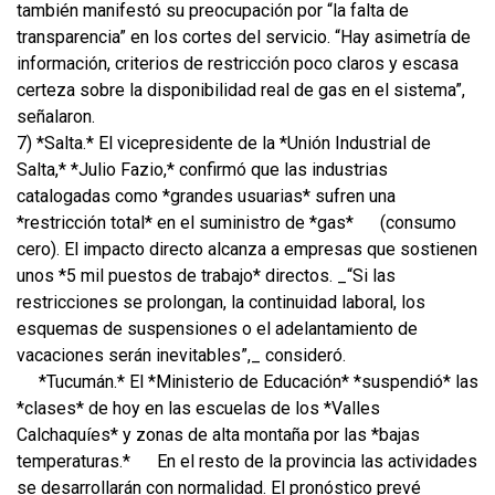
también manifestó su preocupación por “la falta de
transparencia” en los cortes del servicio. “Hay asimetría de
información, criterios de restricción poco claros y escasa
certeza sobre la disponibilidad real de gas en el sistema”,
señalaron.
7) *Salta.* El vicepresidente de la *Unión Industrial de
Salta,* *Julio Fazio,* confirmó que las industrias
catalogadas como *grandes usuarias* sufren una
*restricción total* en el suministro de *gas*
(consumo
cero). El impacto directo alcanza a empresas que sostienen
unos *5 mil puestos de trabajo* directos. _“Si las
restricciones se prolongan, la continuidad laboral, los
esquemas de suspensiones o el adelantamiento de
vacaciones serán inevitables”,_ consideró.
*Tucumán.* El *Ministerio de Educación* *suspendió* las
*clases* de hoy en las escuelas de los *Valles
Calchaquíes* y zonas de alta montaña por las *bajas
temperaturas.*
En el resto de la provincia las actividades
se desarrollarán con normalidad. El pronóstico prevé