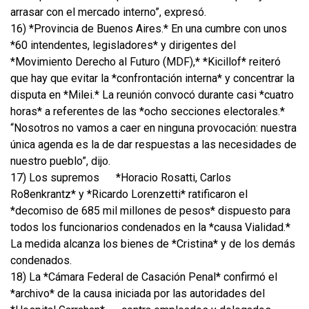
arrasar con el mercado interno”, expresó.
16) *Provincia de Buenos Aires.* En una cumbre con unos
*60 intendentes, legisladores* y dirigentes del
*Movimiento Derecho al Futuro (MDF),* *Kicillof* reiteró
que hay que evitar la *confrontación interna* y concentrar la
disputa en *Milei.* La reunión convocó durante casi *cuatro
horas* a referentes de las *ocho secciones electorales.*
“Nosotros no vamos a caer en ninguna provocación: nuestra
única agenda es la de dar respuestas a las necesidades de
nuestro pueblo”, dijo.
17) Los supremos
*Horacio Rosatti, Carlos
Ro8enkrantz* y *Ricardo Lorenzetti* ratificaron el
*decomiso de 685 mil millones de pesos* dispuesto para
todos los funcionarios condenados en la *causa Vialidad.*
La medida alcanza los bienes de *Cristina* y de los demás
condenados.
18) La *Cámara Federal de Casación Penal* confirmó el
*archivo* de la causa iniciada por las autoridades del