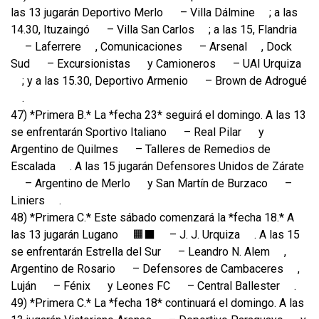
las 13 jugarán Deportivo Merlo
– Villa Dálmine
; a las
14.30, Ituzaingó
– Villa San Carlos
; a las 15, Flandria
– Laferrere
, Comunicaciones
– Arsenal
, Dock
Sud
– Excursionistas
y Camioneros
– UAI Urquiza
; y a las 15.30, Deportivo Armenio
– Brown de Adrogué
.
47) *Primera B.* La *fecha 23* seguirá el domingo. A las 13
se enfrentarán Sportivo Italiano
– Real Pilar
y
Argentino de Quilmes
– Talleres de Remedios de
Escalada
. A las 15 jugarán Defensores Unidos de Zárate
– Argentino de Merlo
y San Martín de Burzaco
–
Liniers
.
48) *Primera C.* Este sábado comenzará la *fecha 18.* A
las 13 jugarán Lugano
🟧‍⬛️
– J. J. Urquiza
. A las 15
se enfrentarán Estrella del Sur
– Leandro N. Alem
,
Argentino de Rosario
– Defensores de Cambaceres
,
Luján
– Fénix
y Leones FC
– Central Ballester
.
49) *Primera C.* La *fecha 18* continuará el domingo. A las