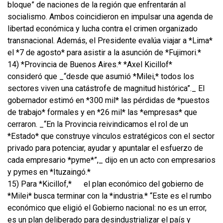
bloque” de naciones de la región que enfrentarán al
socialismo. Ambos coincidieron en impulsar una agenda de
libertad económica y lucha contra el crimen organizado
transnacional. Además, el Presidente evalúa viajar a *Lima*
el *7 de agosto* para asistir a la asunción de *Fujimori.*
14) *Provincia de Buenos Aires.* *Axel Kicillof*
consideró que _“desde que asumió *Milei,* todos los
sectores viven una catástrofe de magnitud histórica”._ El
gobernador estimó en *300 mil* las pérdidas de *puestos
de trabajo* formales y en *26 mil* las *empresas* que
cerraron. _“En la Provincia reivindicamos el rol de un
*Estado* que construye vínculos estratégicos con el sector
privado para potenciar, ayudar y apuntalar el esfuerzo de
cada empresario *pyme*”,_ dijo en un acto con empresarios
y pymes en *Ituzaingó.*
15) Para *Kicillof,*
el plan económico del gobierno de
*Milei* busca terminar con la *industria.* “Este es el rumbo
económico que eligió el Gobierno nacional: no es un error,
es un plan deliberado para desindustrializar el país y