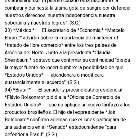
estadounidense, el pueblo cubano está dispuesto “a
combatir y dar hasta la última gota de sangre por defender
nuestros derechos, nuestra independencia, nuestra
soberanía y nuestros logros”. (S.G.)
33) *México.*
El secretario de *Economía,* *Marcelo
Ebrard,* advirtió sobre la importancia de mantener el
*tratado de libre comercio* entre los tres países de
América del Norte. Junto a la presidenta *Claudia
Sheinbaum,* sostuvo que confirmar su continuidad “disipa
la mayor fuente de incertidumbre: la posibilidad de que
*Estados Unidos*
abandonara o modificara
sustancialmente el acuerdo”. (S.G.)
34) *Brasil.*
El senador y precandidato presidencial
*Flávio Bolsonaro* pidió a la *Oficina de Comercio de
Estados Unidos*
que no aplique un nuevo tarifazo a los
productos brasileños. El hijo del expresidente *Jair
Bolsonaro* confirmó además que el lunes participará de
una audiencia en el *Senado* estadounidense “para
defender a Brasil”. (S.G.)