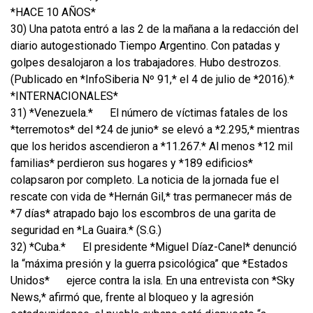
*HACE 10 AÑOS*
30) Una patota entró a las 2 de la mañana a la redacción del
diario autogestionado Tiempo Argentino. Con patadas y
golpes desalojaron a los trabajadores. Hubo destrozos.
(Publicado en *InfoSiberia Nº 91,* el 4 de julio de *2016).*
*INTERNACIONALES*
31) *Venezuela.*
El número de víctimas fatales de los
*terremotos* del *24 de junio* se elevó a *2.295,* mientras
que los heridos ascendieron a *11.267.* Al menos *12 mil
familias* perdieron sus hogares y *189 edificios*
colapsaron por completo. La noticia de la jornada fue el
rescate con vida de *Hernán Gil,* tras permanecer más de
*7 días* atrapado bajo los escombros de una garita de
seguridad en *La Guaira.* (S.G.)
32) *Cuba.*
El presidente *Miguel Díaz-Canel* denunció
la “máxima presión y la guerra psicológica” que *Estados
Unidos*
ejerce contra la isla. En una entrevista con *Sky
News,* afirmó que, frente al bloqueo y la agresión