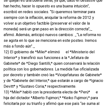
se quejan es una buena señal, ya que, dado el desastre que
han hecho, hacer lo opuesto es una buena intuición”,
escribió en redes sociales. “Si queremos terminar para
siempre con la inflación, aniquilar la reforma de 2012 y
volver a un objetivo factible (preservar el valor de la
moneda) será un gran paso en la dirección correcta”,_
afirmó. Además, anticipó nuevos cambios: _“La reforma no
se agota en lo que se menciona en este posteo. Iremos
más a fondo aún”._
12) El gobierno de *Milei* eliminó
el *Ministerio del
Interior* y transfirió sus funciones a la *Jefatura de
Gabinete* de *Diego Santilli,* quien conservará la relación
política con los gobernadores. La medida fue oficializada
por decreto y también creó las *Vicejefaturas de Gabinete*
y de *Gabinete del Interior,* que estarán a cargo de *Ignacio
Devitt* y *Gustavo Coria,* respectivamente.
13) *Milei* habló con la presidenta electa de *Perú*
e
hija del dictador *Alberto Fujimori,* *Keiko Fujimori,* para
felicitarla por su triunfo y afirmó que ese país “se suma al