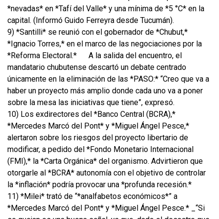
*nevadas* en *Tafí del Valle* y una mínima de *5 °C* en la
capital. (Informó Guido Ferreyra desde Tucumán).
9) *Santilli* se reunió con el gobernador de *Chubut,*
*Ignacio Torres,* en el marco de las negociaciones por la
*Reforma Electoral.*
A la salida del encuentro, el
mandatario chubutense descartó un debate centrado
únicamente en la eliminación de las *PASO:* “Creo que va a
haber un proyecto más amplio donde cada uno va a poner
sobre la mesa las iniciativas que tiene”, expresó.
10) Los exdirectores del *Banco Central (BCRA),*
*Mercedes Marcó del Pont* y *Miguel Ángel Pesce,*
alertaron sobre los riesgos del proyecto libertario de
modificar, a pedido del *Fondo Monetario Internacional
(FMI),* la *Carta Orgánica* del organismo. Advirtieron que
otorgarle al *BCRA* autonomía con el objetivo de controlar
la *inflación* podría provocar una *profunda recesión.*
11) *Milei* trató de “*analfabetos económicos*” a
*Mercedes Marcó del Pont* y *Miguel Ángel Pesce.* _“Si