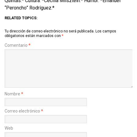
Quintas.* Cultura: *Cecilia Milsztein.* Humor: *Emanuel
“Peroncho” Rodríguez.*
RELATED TOPICS:
Tu dirección de correo electrónico no será publicada.
Los campos
obligatorios están marcados con
*
Comentario
*
Nombre
*
Correo electrónico
*
Web