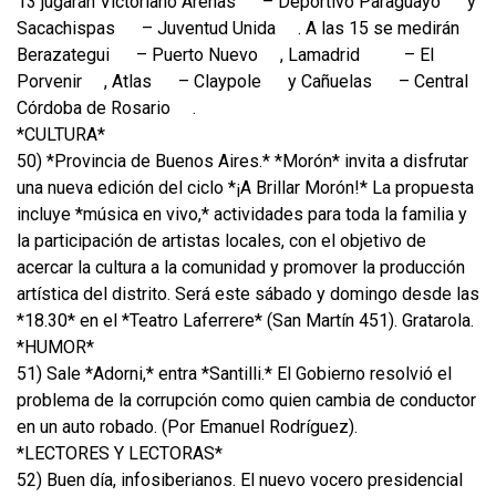
13 jugarán Victoriano Arenas
– Deportivo Paraguayo
y
Sacachispas
– Juventud Unida
. A las 15 se medirán
Berazategui
– Puerto Nuevo
, Lamadrid
– El
Porvenir
, Atlas
– Claypole
y Cañuelas
– Central
Córdoba de Rosario
.
*CULTURA*
50) *Provincia de Buenos Aires.* *Morón* invita a disfrutar
una nueva edición del ciclo *¡A Brillar Morón!* La propuesta
incluye *música en vivo,* actividades para toda la familia y
la participación de artistas locales, con el objetivo de
acercar la cultura a la comunidad y promover la producción
artística del distrito. Será este sábado y domingo desde las
*18.30* en el *Teatro Laferrere* (San Martín 451). Gratarola.
*HUMOR*
51) Sale *Adorni,* entra *Santilli.* El Gobierno resolvió el
problema de la corrupción como quien cambia de conductor
en un auto robado. (Por Emanuel Rodríguez).
*LECTORES Y LECTORAS*
52) Buen día, infosiberianos. El nuevo vocero presidencial