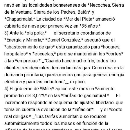
nevó en las localidades bonaerenses de *Necochea, Sierra
de la Ventana, Sierra de los Padres, Batán* y
*Chapadmalal.* La ciudad de *Mar del Plata* amaneció
cubierta de nieve por primera vez en *35 años.*
3) Ante la *ola polar,*
el secretario coordinador de
*Energía y Minería,* *Daniel González,* aseguró que el
*abastecimiento de gas* está garantizado para *hogares,
hospitales* y *escuelas,* pero se mantendrán los *cortes*
a las *empresas.* _“Cuando hace mucho frío, todos los
clientes residenciales demandan más gas. Como esa es la
demanda prioritaria, queda menos gas para generar energía
eléctrica y para las industrias”,_ explicó.
4) El gobierno de *Milei* aplicó este mes un *aumento
promedio del 3,01%* en las *tarifas de gas natural.*
El
incremento responde al esquema de ajustes libertario, que
toma en cuenta la evolución de la *inflación*
y el *costo
real del gas.* _“Las tarifas aumentan o se reducen
automáticamente todos los meses en función de la