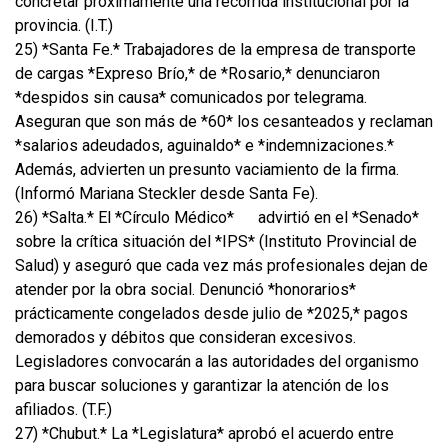
concretar próximamente una recorrida institucional por la
provincia. (I.T.)
25) *Santa Fe.* Trabajadores de la empresa de transporte
de cargas *Expreso Brío,* de *Rosario,* denunciaron
*despidos sin causa* comunicados por telegrama.
Aseguran que son más de *60* los cesanteados y reclaman
*salarios adeudados, aguinaldo* e *indemnizaciones.*
Además, advierten un presunto vaciamiento de la firma.
(Informó Mariana Steckler desde Santa Fe).
26) *Salta.* El *Círculo Médico*
advirtió en el *Senado*
sobre la crítica situación del *IPS* (Instituto Provincial de
Salud) y aseguró que cada vez más profesionales dejan de
atender por la obra social. Denunció *honorarios*
prácticamente congelados desde julio de *2025,* pagos
demorados y débitos que consideran excesivos.
Legisladores convocarán a las autoridades del organismo
para buscar soluciones y garantizar la atención de los
afiliados. (T.F.)
27) *Chubut.* La *Legislatura* aprobó el acuerdo entre