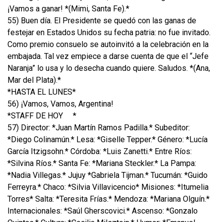
¡Vamos a ganar! *(Mimi, Santa Fe).*
55) Buen día. El Presidente se quedó con las ganas de
festejar en Estados Unidos su fecha patria: no fue invitado.
Como premio consuelo se autoinvitó a la celebración en la
embajada. Tal vez empiece a darse cuenta de que el “Jefe
Naranja” lo usa y lo desecha cuando quiere. Saludos. *(Ana,
Mar del Plata).*
*HASTA EL LUNES*
56) ¡Vamos, Vamos, Argentina!
*STAFF DE HOY
*
57) Director: *Juan Martín Ramos Padilla.* Subeditor:
*Diego Colinamún.* Lesa: *Giselle Tepper.* Género: *Lucía
García Itzigsohn.* Córdoba: *Luis Zanetti.* Entre Ríos:
*Silvina Ríos.* Santa Fe: *Mariana Steckler.* La Pampa:
*Nadia Villegas.* Jujuy *Gabriela Tijman.* Tucumán: *Guido
Ferreyra.* Chaco: *Silvia Villavicencio* Misiones: *Itumelia
Torres* Salta: *Teresita Frías.* Mendoza: *Mariana Olguín.*
Internacionales: *Saúl Gherscovici.* Ascenso: *Gonzalo