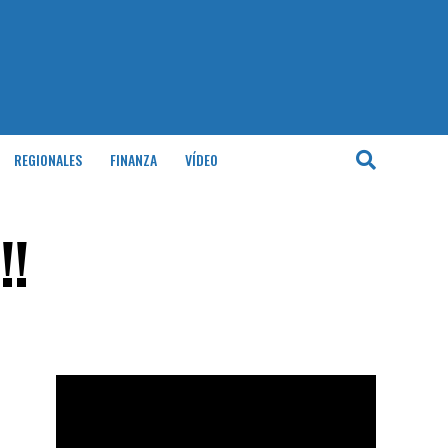
REGIONALES
FINANZA
VÍDEO
!!
Reproductor
de
vídeo