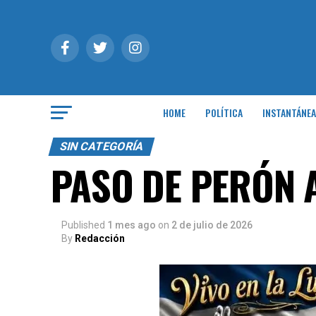
HOME
POLÍTICA
INSTANTÁNEA
SIN CATEGORÍA
PASO DE PERÓN A
Published
1 mes ago
on
2 de julio de 2026
By
Redacción