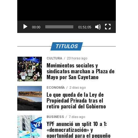
00:00
01:51:05
TITULOS
CULTURA
23 horas ago
Movimientos sociales y
sindicatos marchan a Plaza de
Mayo por San Cayetano
ECONOMÍA
2 días ago
Lo que queda de la Ley de
Propiedad Privada tras el
retiro parcial del Gobierno
BUSINESS
7 días ago
YPF anunció un split 10 a 1:
«democratización» y
oportunidad para el pequeño