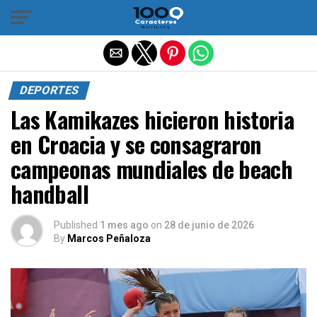
Salir de la versión móvil
DEPORTES
Las Kamikazes hicieron historia
en Croacia y se consagraron
campeonas mundiales de beach
handball
Published
1 mes ago
on
28 de junio de 2026
By
Marcos Peñaloza