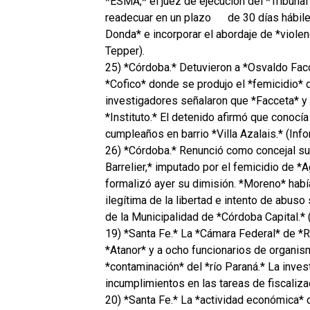
*ESMA,* el juez de ejecución del *Tribunal
readecuar en un plazo
de 30 días hábile
Donda* e incorporar el abordaje de *viole
Tepper).
25) *Córdoba.* Detuvieron a *Osvaldo Facce
*Cofico* donde se produjo el *femicidio* 
investigadores señalaron que *Facceta* y *
*Instituto.* El detenido afirmó que conocía
cumpleaños en barrio *Villa Azalais.* (Inf
26) *Córdoba.* Renunció como concejal su
Barrelier,* imputado por el femicidio de 
formalizó ayer su dimisión. *Moreno* había
ilegítima de la libertad e intento de abu
de la Municipalidad de *Córdoba Capital.* (
19) *Santa Fe.* La *Cámara Federal* de *R
*Atanor* y a ocho funcionarios de organis
*contaminación* del *río Paraná.* La inve
incumplimientos en las tareas de fiscaliz
20) *Santa Fe.* La *actividad económica*