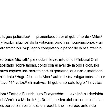
pliegos judiciales*
presentados por el gobierno de *Milei.*
0 y excluir algunos de la votación, pero tras negociaciones y un
ara tratar los 74 pliegos completos, a pesar de la resistencia
erónica Michelli* para cubrir la vacante en el *Tribunal Oral
abilitado sobre tablas, contó con el aval de la oposición, los
iativa implicó una derrota para el gobierno, que había intentado
 periodista *Hugo Alconada Mon,* autor de investigaciones sobre
tuvo *44 votos* afirmativos. El gobierno solo logró *18 votos
dora *Patricia Bullrich Luro Pueyrredón*
explicó su decisión
ía Verónica Michelli.* _»No se pueden atribuir consecuencias
 «Las personas son únicas e irrepetibles»,_ agregó antes de