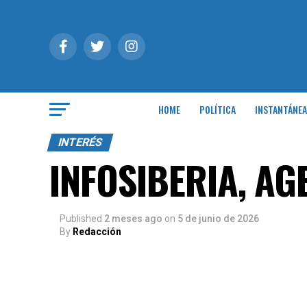
HOME
POLÍTICA
INSTANTÁNEA
INTERÉS
INFOSIBERIA, AG
Published
2 meses ago
on
5 de junio de 2026
By
Redacción