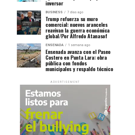
inversor
BUSINESS
7 días ago
Trump refuerza su muro
comercial: nuevos aranceles
reavivan la guerra económica
global/Por Alfredo Atanasof
ENSENADA
1 semana ago
Ensenada avanza con el Paseo
Costero en Punta Lara: obra
pública con fondos
municipales y respaldo técnico
ADVERTISEMENT