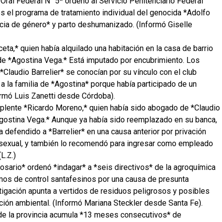
 Oral Federal N° 5* ordenó al Servicio Penitenciario Federal
s el programa de tratamiento individual del genocida *Adolfo
ncia de género* y parto deshumanizado. (Informó Giselle
ta,* quien había alquilado una habitación en la casa de barrio
de *Agostina Vega.* Está imputado por encubrimiento. Los
Claudio Barrelier* se conocían por su vínculo con el club
 a la familia de *Agostina* porque había participado de un
ormó Luis Zanetti desde Córdoba).
plente *Ricardo Moreno,* quien había sido abogado de *Claudio
*Agostina Vega.* Aunque ya había sido reemplazado en su banca,
 defendido a *Barrelier* en una causa anterior por privación
so sexual, y también lo recomendó para ingresar como empleado
L.Z.)
osario* ordenó *indagar* a *seis directivos* de la agroquímica
mos de control santafesinos por una causa de presunta
stigación apunta a vertidos de residuos peligrosos y posibles
ación ambiental. (Informó Mariana Steckler desde Santa Fe).
 de la provincia acumula *13 meses consecutivos* de