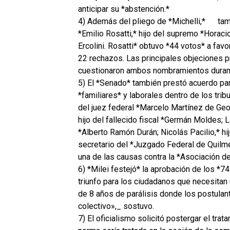
anticipar su *abstención.*
4) Además del pliego de *Michelli,*
tam
*Emilio Rosatti,* hijo del supremo *Horacio
Ercolini. Rosatti* obtuvo *44 votos* a fav
22 rechazos. Las principales objeciones p
cuestionaron ambos nombramientos durant
5) El *Senado* también prestó acuerdo par
*familiares* y laborales dentro de los tri
del juez federal *Marcelo Martínez de Geo
hijo del fallecido fiscal *Germán Moldes; L
*Alberto Ramón Durán; Nicolás Pacilio,* hij
secretario del *Juzgado Federal de Quilme
una de las causas contra la *Asociación de
6) *Milei festejó* la aprobación de los *7
triunfo para los ciudadanos que necesitan 
de 8 años de parálisis donde los postulan
colectivo»,_ sostuvo.
7) El oficialismo solicitó postergar el tra