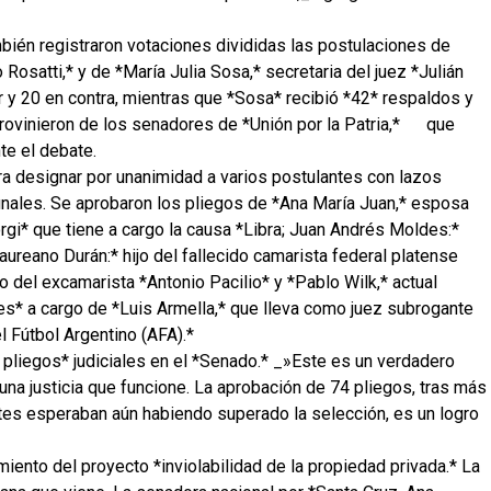
bién registraron votaciones divididas las postulaciones de
 Rosatti,* y de *María Julia Sosa,* secretaria del juez *Julián
or y 20 en contra, mientras que *Sosa* recibió *42* respaldos y
rovinieron de los senadores de *Unión por la Patria,*
que
e el debate.
a designar por unanimidad a varios postulantes con lazos
bunales. Se aprobaron los pliegos de *Ana María Juan,* esposa
rgi* que tiene a cargo la causa *Libra; Juan Andrés Moldes:*
aureano Durán:* hijo del fallecido camarista federal platense
o del excamarista *Antonio Pacilio* y *Pablo Wilk,* actual
s* a cargo de *Luis Armella,* que lleva como juez subrogante
l Fútbol Argentino (AFA).*
4 pliegos* judiciales en el *Senado.* _»Este es un verdadero
una justicia que funcione. La aprobación de 74 pliegos, tras más
tes esperaban aún habiendo superado la selección, es un logro
tamiento del proyecto *inviolabilidad de la propiedad privada.* La