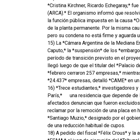
*Cristina Kirchner, Ricardo Echegaray,* f
(ARCA).* El organismo informó que resolvió
la función pública impuesta en la causa 
de la planta permanente. Por la misma ca
pero su condena no está firme y aguarda u
15) La *Cámara Argentina de la Mediana E
Caputo,* la *suspensión* de los *embargos
período de transición previsto en el proye
llegó luego de que el titular del *Palacio
*febrero cerraron 257 empresas,* mientras
*24.437* empresas, detalló *CAME* en un
16) *Trece estudiantes,* investigadores y 
París,*
una residencia que depende de l
afectados denuncian que fueron excluidos 
reclamar por la remoción de una placa en 
*Santiago Muzio,* designado por el gobier
de una reducción habitual de cupos.
18) A pedido del fiscal *Félix Crous* y la 