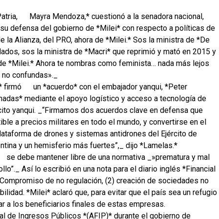
atria,
Mayra Mendoza,* cuestionó a la senadora nacional,
su defensa del gobierno de *Milei* con respecto a políticas de
e la Alianza, del PRO, ahora de *Milei.* Sos la ministra de *De
bilados, sos la ministra de *Macri* que reprimió y mató en 2015 y
 de *Milei.* Ahora te nombras como feminista… nada más lejos
 no confundas»._
* firmó
un *acuerdo* con el embajador yanqui, *Peter
madas* mediante el apoyo logístico y acceso a tecnología de
rcito yanqui. _“Firmamos dos acuerdos clave en defensa que
ble a precios militares en todo el mundo, y convertirse en el
plataforma de drones y sistemas antidrones del Ejército de
tina y un hemisferio más fuertes”,_ dijo *Lamelas.*
se debe mantener libre de una normativa _»prematura y mal
o”._ Así lo escribió en una nota para el diario inglés *Financial
) Compromiso de no regulación, (2) creación de sociedades no
bilidad. *Milei* aclaró que, para evitar que el país sea un refugio
elar a los beneficiarios finales de estas empresas.
eral de Ingresos Públicos *(AFIP)* durante el gobierno de