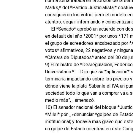
norma sería tratada en la sesión de la se
Marks,* del *Partido Justicialista,* sostu
consiguieron los votos, pero el modelo ec
atentos, seguir informando y concientizan
El *Senado* aprobó un acuerdo con dos
en default del año *2001* por unos *171 mi
el grupo de acreedores encabezado por *At
votos* afirmativos, 22 negativos y ninguna 
*Cámara de Diputados* antes del 30 de jun
9) El ministro de *Desregulación, Federico
Universitario.*
Dijo que su *aplicación* 
terminaría impactando sobre los precios y 
dónde viene la plata. Subanle el IVA un pun
sociedad todo lo que van a comprar va a sal
medio más”,_ amenazó.
10) El senador nacional del bloque *Justic
*Milei* por _»denunciar *golpes de Esta
institucional; y todavía más grave que est
un golpe de Estado mientras en este Congre