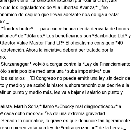
mana que viene. La senadora nacional por *Santa Cruz, Ana
vo que los legisladores de *La Libertad Avanza,* _“no
onómico de saqueo que llevan adelante nos obliga a estar
do”._
 *fondos buitre*
para cancelar una deuda derivada de bonos
llones* de *dólares.* Los beneficiarios son *Bainbridge Ltd.* y
testor Value Master Fund LP.* El oficialismo consiguió *40
abstención. Ahora la iniciativa deberá ser tratada por la
io.
 Sturzenegger,* volvió a cargar contra la *Ley de Financiamiento
sólo sería posible mediante una *suba impositiva* que
los salarios. _“El Congreso no puede emitir una ley sin decir de
to y medio y se acabó la historia, ahora tendrán que decirle a la
ir un punto y medio más, les va a bajar el salario un punto y
ialista, Martín Soria,* llamó *»Chucky mal diagnosticado»* a
do* cada ocho meses». “Es de una extrema gravedad
e Senado lo normalice, lo grave es que denuncie tan ligeramente
so quieren votar una ley de *extranjerización* de la tierra»,_