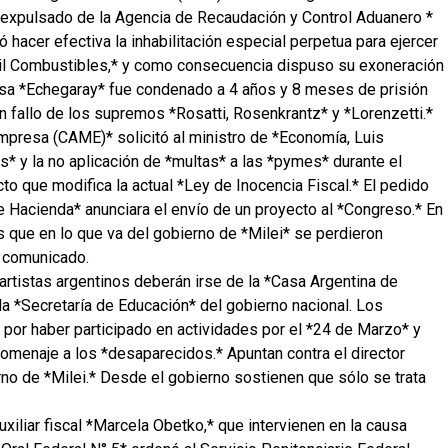
ue expulsado de la Agencia de Recaudación y Control Aduanero *
 hacer efectiva la inhabilitación especial perpetua para ejercer
*Oil Combustibles,* y como consecuencia dispuso su exoneración
usa *Echegaray* fue condenado a 4 años y 8 meses de prisión
n fallo de los supremos *Rosatti, Rosenkrantz* y *Lorenzetti.*
mpresa (CAME)* solicitó al ministro de *Economía, Luis
* y la no aplicación de *multas* a las *pymes* durante el
cto que modifica la actual *Ley de Inocencia Fiscal.* El pedido
 de Hacienda* anunciara el envío de un proyecto al *Congreso.* En
 que en lo que va del gobierno de *Milei* se perdieron
 comunicado.
artistas argentinos deberán irse de la *Casa Argentina de
a *Secretaría de Educación* del gobierno nacional. Los
por haber participado en actividades por el *24 de Marzo* y
homenaje a los *desaparecidos.* Apuntan contra el director
no de *Milei.* Desde el gobierno sostienen que sólo se trata
auxiliar fiscal *Marcela Obetko,* que intervienen en la causa