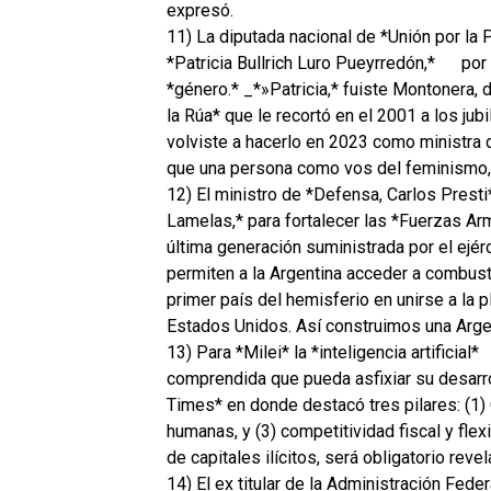
expresó.
11) La diputada nacional de *Unión por la P
*Patricia Bullrich Luro Pueyrredón,*
por 
*género.* _*»Patricia,* fuiste Montonera, d
la Rúa* que le recortó en el 2001 a los ju
volviste a hacerlo en 2023 como ministra
que una persona como vos del feminismo,
12) El ministro de *Defensa, Carlos Presti
Lamelas,* para fortalecer las *Fuerzas Ar
última generación suministrada por el ejé
permiten a la Argentina acceder a combusti
primer país del hemisferio en unirse a la 
Estados Unidos. Así construimos una Argen
13) Para *Milei* la *inteligencia artificial*
comprendida que pueda asfixiar su desarroll
Times* en donde destacó tres pilares: (1
humanas, y (3) competitividad fiscal y flexi
de capitales ilícitos, será obligatorio rev
14) El ex titular de la Administración Fed