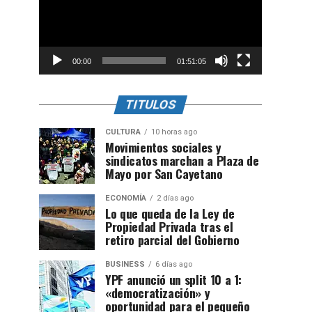
00:00
01:51:05
TITULOS
CULTURA
10 horas ago
Movimientos sociales y
sindicatos marchan a Plaza de
Mayo por San Cayetano
ECONOMÍA
2 días ago
Lo que queda de la Ley de
Propiedad Privada tras el
retiro parcial del Gobierno
BUSINESS
6 días ago
YPF anunció un split 10 a 1:
«democratización» y
oportunidad para el pequeño