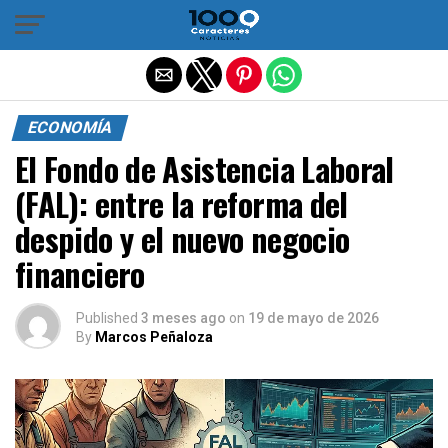
Salir de la versión móvil
ECONOMÍA
El Fondo de Asistencia Laboral
(FAL): entre la reforma del
despido y el nuevo negocio
financiero
Published
3 meses ago
on
19 de mayo de 2026
By
Marcos Peñaloza