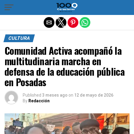
Salir de la versión móvil
CULTURA
Comunidad Activa acompañó la
multitudinaria marcha en
defensa de la educación pública
en Posadas
Published
3 meses ago
on
12 de mayo de 2026
By
Redacción