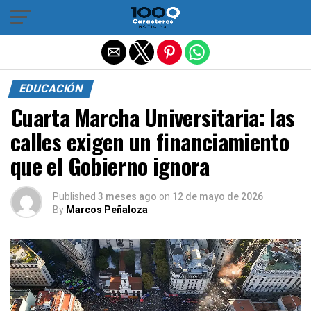
Salir de la versión móvil
EDUCACIÓN
Cuarta Marcha Universitaria: las
calles exigen un financiamiento
que el Gobierno ignora
Published
3 meses ago
on
12 de mayo de 2026
By
Marcos Peñaloza