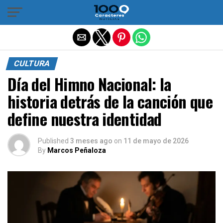
Salir de la versión móvil
CULTURA
Día del Himno Nacional: la
historia detrás de la canción que
define nuestra identidad
Published
3 meses ago
on
11 de mayo de 2026
By
Marcos Peñaloza