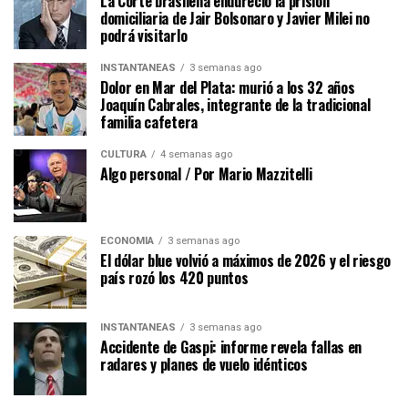
La Corte brasileña endureció la prisión
domiciliaria de Jair Bolsonaro y Javier Milei no
podrá visitarlo
INSTANTÁNEAS
3 semanas ago
Dolor en Mar del Plata: murió a los 32 años
Joaquín Cabrales, integrante de la tradicional
familia cafetera
CULTURA
4 semanas ago
Algo personal / Por Mario Mazzitelli
ECONOMÍA
3 semanas ago
El dólar blue volvió a máximos de 2026 y el riesgo
país rozó los 420 puntos
INSTANTÁNEAS
3 semanas ago
Accidente de Gaspi: informe revela fallas en
radares y planes de vuelo idénticos