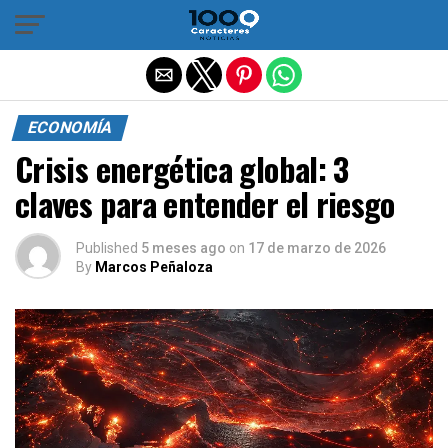
Salir de la versión móvil
ECONOMÍA
Crisis energética global: 3
claves para entender el riesgo
Published
5 meses ago
on
17 de marzo de 2026
By
Marcos Peñaloza