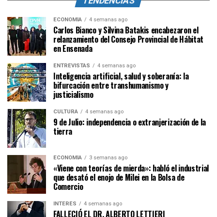
TENDENCIAS
ECONOMÍA
4 semanas ago
Carlos Bianco y Silvina Batakis encabezaron el
relanzamiento del Consejo Provincial de Hábitat
en Ensenada
ENTREVISTAS
4 semanas ago
Inteligencia artificial, salud y soberanía: la
bifurcación entre transhumanismo y
justicialismo
CULTURA
4 semanas ago
9 de Julio: independencia o extranjerización de la
tierra
ECONOMÍA
3 semanas ago
«Viene con teorías de mierda»: habló el industrial
que desató el enojo de Milei en la Bolsa de
Comercio
INTERÉS
4 semanas ago
FALLECIÓ EL DR. ALBERTO LETTIERI