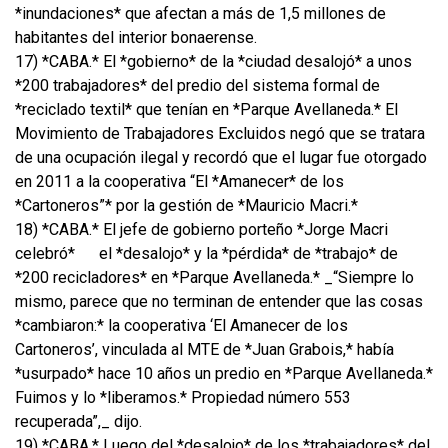
*inundaciones* que afectan a más de 1,5 millones de
habitantes del interior bonaerense.
17) *CABA.* El *gobierno* de la *ciudad desalojó* a unos
*200 trabajadores* del predio del sistema formal de
*reciclado textil* que tenían en *Parque Avellaneda.* El
Movimiento de Trabajadores Excluidos negó que se tratara
de una ocupación ilegal y recordó que el lugar fue otorgado
en 2011 a la cooperativa “El *Amanecer* de los
*Cartoneros”* por la gestión de *Mauricio Macri.*
18) *CABA.* El jefe de gobierno porteño *Jorge Macri
celebró*
el *desalojo* y la *pérdida* de *trabajo* de
*200 recicladores* en *Parque Avellaneda.* _“Siempre lo
mismo, parece que no terminan de entender que las cosas
*cambiaron:* la cooperativa ‘El Amanecer de los
Cartoneros’, vinculada al MTE de *Juan Grabois,* había
*usurpado* hace 10 años un predio en *Parque Avellaneda.*
Fuimos y lo *liberamos.* Propiedad número 553
recuperada”,_ dijo.
19) *CABA.* Luego del *desalojo* de los *trabajadores* del