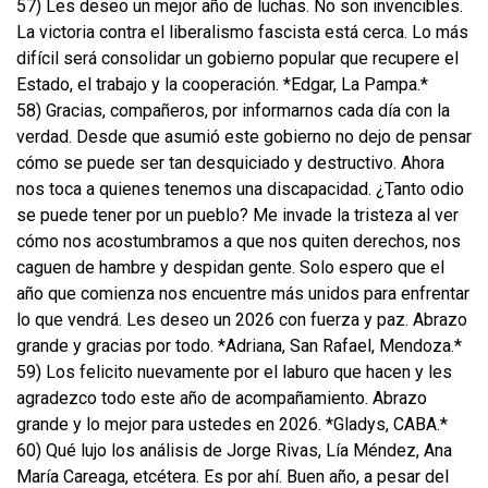
57) Les deseo un mejor año de luchas. No son invencibles.
La victoria contra el liberalismo fascista está cerca. Lo más
difícil será consolidar un gobierno popular que recupere el
Estado, el trabajo y la cooperación. *Edgar, La Pampa.*
58) Gracias, compañeros, por informarnos cada día con la
verdad. Desde que asumió este gobierno no dejo de pensar
cómo se puede ser tan desquiciado y destructivo. Ahora
nos toca a quienes tenemos una discapacidad. ¿Tanto odio
se puede tener por un pueblo? Me invade la tristeza al ver
cómo nos acostumbramos a que nos quiten derechos, nos
caguen de hambre y despidan gente. Solo espero que el
año que comienza nos encuentre más unidos para enfrentar
lo que vendrá. Les deseo un 2026 con fuerza y paz. Abrazo
grande y gracias por todo. *Adriana, San Rafael, Mendoza.*
59) Los felicito nuevamente por el laburo que hacen y les
agradezco todo este año de acompañamiento. Abrazo
grande y lo mejor para ustedes en 2026. *Gladys, CABA.*
60) Qué lujo los análisis de Jorge Rivas, Lía Méndez, Ana
María Careaga, etcétera. Es por ahí. Buen año, a pesar del