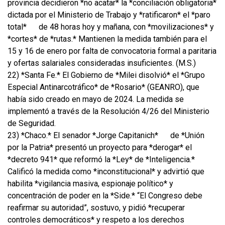
provincia decidieron *no acatar* la *conciliación obligatoria*
dictada por el Ministerio de Trabajo y *ratificaron* el *paro
total*
de 48 horas hoy y mañana, con *movilizaciones* y
*cortes* de *rutas.* Mantienen la medida también para el
15 y 16 de enero por falta de convocatoria formal a paritaria
y ofertas salariales consideradas insuficientes. (M.S.)
22) *Santa Fe.* El Gobierno de *Milei disolvió* el *Grupo
Especial Antinarcotráfico* de *Rosario* (GEANRO), que
había sido creado en mayo de 2024. La medida se
implementó a través de la Resolución 4/26 del Ministerio
de Seguridad.
23) *Chaco.* El senador *Jorge Capitanich*
de *Unión
por la Patria* presentó un proyecto para *derogar* el
*decreto 941* que reformó la *Ley* de *Inteligencia.*
Calificó la medida como *inconstitucional* y advirtió que
habilita *vigilancia masiva, espionaje político* y
concentración de poder en la *Side.* “El Congreso debe
reafirmar su autoridad”, sostuvo, y pidió *recuperar
controles democráticos* y respeto a los derechos