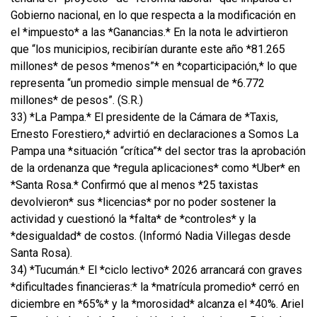
Gobierno nacional, en lo que respecta a la modificación en
el *impuesto* a las *Ganancias.* En la nota le advirtieron
que “los municipios, recibirían durante este año *81.265
millones* de pesos *menos”* en *coparticipación,* lo que
representa “un promedio simple mensual de *6.772
millones* de pesos”. (S.R.)
33) *La Pampa.* El presidente de la Cámara de *Taxis,
Ernesto Forestiero,* advirtió en declaraciones a Somos La
Pampa una *situación “crítica”* del sector tras la aprobación
de la ordenanza que *regula aplicaciones* como *Uber* en
*Santa Rosa.* Confirmó que al menos *25 taxistas
devolvieron* sus *licencias* por no poder sostener la
actividad y cuestionó la *falta* de *controles* y la
*desigualdad* de costos. (Informó Nadia Villegas desde
Santa Rosa).
34) *Tucumán.* El *ciclo lectivo* 2026 arrancará con graves
*dificultades financieras:* la *matrícula promedio* cerró en
diciembre en *65%* y la *morosidad* alcanza el *40%. Ariel