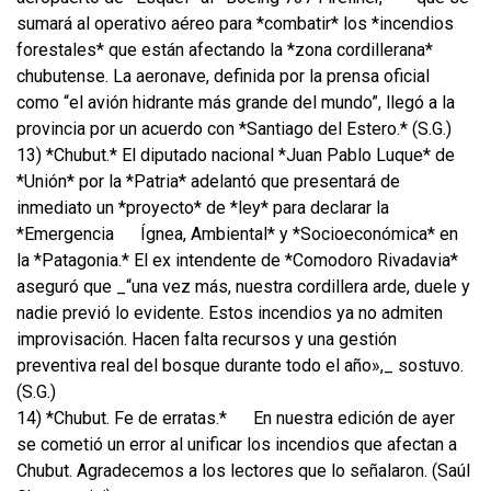
sumará al operativo aéreo para *combatir* los *incendios
forestales* que están afectando la *zona cordillerana*
chubutense. La aeronave, definida por la prensa oficial
como “el avión hidrante más grande del mundo”, llegó a la
provincia por un acuerdo con *Santiago del Estero.* (S.G.)
13) *Chubut.* El diputado nacional *Juan Pablo Luque* de
*Unión* por la *Patria* adelantó que presentará de
inmediato un *proyecto* de *ley* para declarar la
*Emergencia
Ígnea, Ambiental* y *Socioeconómica* en
la *Patagonia.* El ex intendente de *Comodoro Rivadavia*
aseguró que _“una vez más, nuestra cordillera arde, duele y
nadie previó lo evidente. Estos incendios ya no admiten
improvisación. Hacen falta recursos y una gestión
preventiva real del bosque durante todo el año»,_ sostuvo.
(S.G.)
14) *Chubut. Fe de erratas.*
En nuestra edición de ayer
se cometió un error al unificar los incendios que afectan a
Chubut. Agradecemos a los lectores que lo señalaron. (Saúl