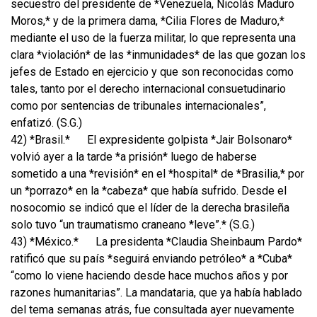
secuestro del presidente de *Venezuela, Nicolás Maduro
Moros,* y de la primera dama, *Cilia Flores de Maduro,*
mediante el uso de la fuerza militar, lo que representa una
clara *violación* de las *inmunidades* de las que gozan los
jefes de Estado en ejercicio y que son reconocidas como
tales, tanto por el derecho internacional consuetudinario
como por sentencias de tribunales internacionales”,
enfatizó. (S.G.)
42) *Brasil.*
El expresidente golpista *Jair Bolsonaro*
volvió ayer a la tarde *a prisión* luego de haberse
sometido a una *revisión* en el *hospital* de *Brasilia,* por
un *porrazo* en la *cabeza* que había sufrido. Desde el
nosocomio se indicó que el líder de la derecha brasileña
solo tuvo “un traumatismo craneano *leve”.* (S.G.)
43) *México.*
La presidenta *Claudia Sheinbaum Pardo*
ratificó que su país *seguirá enviando petróleo* a *Cuba*
“como lo viene haciendo desde hace muchos años y por
razones humanitarias”. La mandataria, que ya había hablado
del tema semanas atrás, fue consultada ayer nuevamente