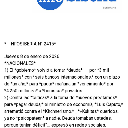
*
NFOSIBERIA N° 2415*
Jueves 8 de enero de 2026
*NACIONALES*
1) El *gobierno* volvió a tomar *deuda*
por *3 mil
millones* con *seis bancos internacionales,* con un plazo
de *un año,* para *pagar* mañana un *vencimiento* por
*4.250 millones* a *bonistas* privados.
2) Contra las *críticas* a la toma de *nuevos préstamos*
para *pagar deuda,* el ministro de economía, *Luis Caputo,*
arremetió contra el *Kirchnerismo.* _*»Kukitas* queridos,
ya no *psicopatean* a nadie. Deuda tomaban ustedes,
porque tenían déficit”,_ expresó en redes sociales.