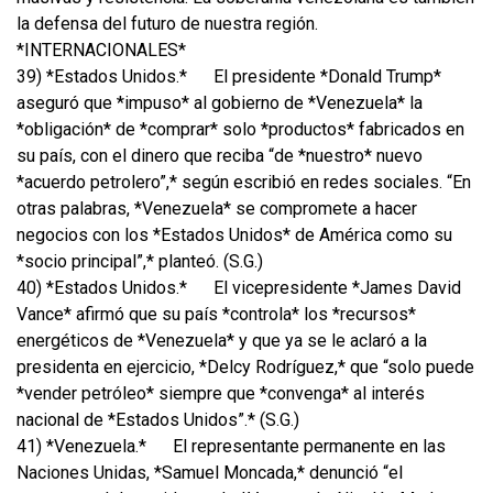
la defensa del futuro de nuestra región.
*INTERNACIONALES*
39) *Estados Unidos.*
El presidente *Donald Trump*
aseguró que *impuso* al gobierno de *Venezuela* la
*obligación* de *comprar* solo *productos* fabricados en
su país, con el dinero que reciba “de *nuestro* nuevo
*acuerdo petrolero”,* según escribió en redes sociales. “En
otras palabras, *Venezuela* se compromete a hacer
negocios con los *Estados Unidos* de América como su
*socio principal”,* planteó. (S.G.)
40) *Estados Unidos.*
El vicepresidente *James David
Vance* afirmó que su país *controla* los *recursos*
energéticos de *Venezuela* y que ya se le aclaró a la
presidenta en ejercicio, *Delcy Rodríguez,* que “solo puede
*vender petróleo* siempre que *convenga* al interés
nacional de *Estados Unidos”.* (S.G.)
41) *Venezuela.*
El representante permanente en las
Naciones Unidas, *Samuel Moncada,* denunció “el