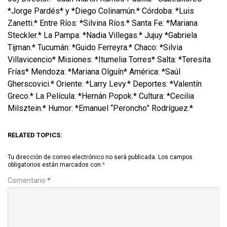
*Jorge Pardés* y *Diego Colinamún.* Córdoba: *Luis
Zanetti.* Entre Ríos: *Silvina Ríos.* Santa Fe: *Mariana
Steckler.* La Pampa: *Nadia Villegas.* Jujuy *Gabriela
Tijman.* Tucumán: *Guido Ferreyra.* Chaco: *Silvia
Villavicencio* Misiones: *Itumelia Torres* Salta: *Teresita
Frías* Mendoza: *Mariana Olguín* América: *Saúl
Gherscovici.* Oriente: *Larry Levy.* Deportes: *Valentín
Greco.* La Película: *Hernán Popok.* Cultura: *Cecilia
Milsztein.* Humor: *Emanuel “Peroncho” Rodríguez.*
RELATED TOPICS:
Tu dirección de correo electrónico no será publicada.
Los campos
obligatorios están marcados con
*
Comentario
*