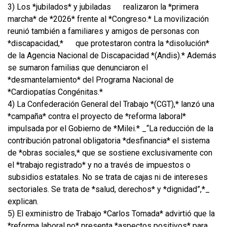
3) Los *jubilados* y jubiladas
realizaron la *primera
marcha* de *2026* frente al *Congreso.* La movilización
reunió también a familiares y amigos de personas con
*discapacidad,*
que protestaron contra la *disolución*
de la Agencia Nacional de Discapacidad *(Andis).* Además
se sumaron familias que denunciaron el
*desmantelamiento* del Programa Nacional de
*Cardiopatías Congénitas.*
4) La Confederación General del Trabajo *(CGT),* lanzó una
*campaña* contra el proyecto de *reforma laboral*
impulsada por el Gobierno de *Milei.* _“La reducción de la
contribución patronal obligatoria *desfinancia* el sistema
de *obras sociales,* que se sostiene exclusivamente con
el *trabajo registrado* y no a través de impuestos o
subsidios estatales. No se trata de cajas ni de intereses
sectoriales. Se trata de *salud, derechos* y *dignidad”,*_
explican.
5) El exministro de Trabajo *Carlos Tomada* advirtió que la
*reforma laboral no* presenta *aspectos positivos* para