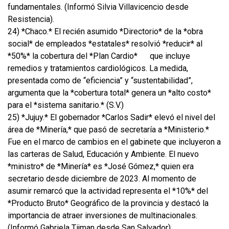
fundamentales. (Informó Silvia Villavicencio desde
Resistencia).
24) *Chaco.* El recién asumido *Directorio* de la *obra
social* de empleados *estatales* resolvió *reducir* al
*50%* la cobertura del *Plan Cardio*
que incluye
remedios y tratamientos cardiológicos. La medida,
presentada como de “eficiencia” y “sustentabilidad”,
argumenta que la *cobertura total* genera un *alto costo*
para el *sistema sanitario.* (S.V.)
25) *Jujuy.* El gobernador *Carlos Sadir* elevó el nivel del
área de *Minería,* que pasó de secretaría a *Ministerio.*
Fue en el marco de cambios en el gabinete que incluyeron a
las carteras de Salud, Educación y Ambiente. El nuevo
*ministro* de *Minería* es *José Gómez,* quien era
secretario desde diciembre de 2023. Al momento de
asumir remarcó que la actividad representa el *10%* del
*Producto Bruto* Geográfico de la provincia y destacó la
importancia de atraer inversiones de multinacionales.
(Informó Gabriela Tijman desde San Salvador).