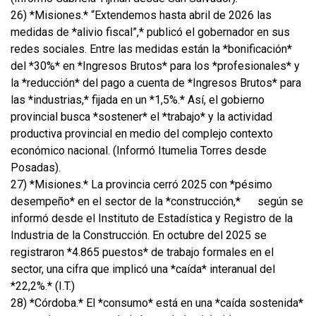
26) *Misiones.* “Extendemos hasta abril de 2026 las
medidas de *alivio fiscal”,* publicó el gobernador en sus
redes sociales. Entre las medidas están la *bonificación*
del *30%* en *Ingresos Brutos* para los *profesionales* y
la *reducción* del pago a cuenta de *Ingresos Brutos* para
las *industrias,* fijada en un *1,5%.* Así, el gobierno
provincial busca *sostener* el *trabajo* y la actividad
productiva provincial en medio del complejo contexto
económico nacional. (Informó Itumelia Torres desde
Posadas).
27) *Misiones.* La provincia cerró 2025 con *pésimo
desempeño* en el sector de la *construcción,*
según se
informó desde el Instituto de Estadística y Registro de la
Industria de la Construcción. En octubre del 2025 se
registraron *4.865 puestos* de trabajo formales en el
sector, una cifra que implicó una *caída* interanual del
*22,2%.* (I.T.)
28) *Córdoba.* El *consumo* está en una *caída sostenida*