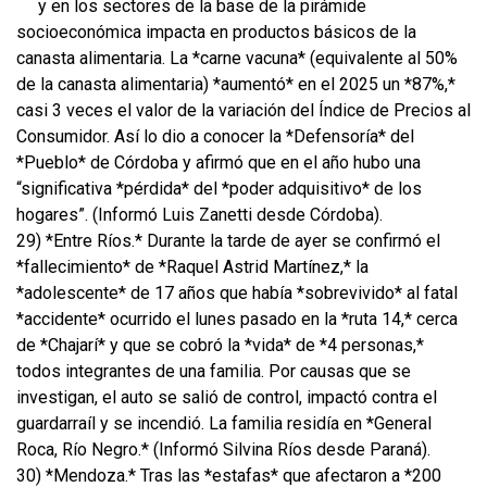
y en los sectores de la base de la pirámide
socioeconómica impacta en productos básicos de la
canasta alimentaria. La *carne vacuna* (equivalente al 50%
de la canasta alimentaria) *aumentó* en el 2025 un *87%,*
casi 3 veces el valor de la variación del Índice de Precios al
Consumidor. Así lo dio a conocer la *Defensoría* del
*Pueblo* de Córdoba y afirmó que en el año hubo una
“significativa *pérdida* del *poder adquisitivo* de los
hogares”. (Informó Luis Zanetti desde Córdoba).
29) *Entre Ríos.* Durante la tarde de ayer se confirmó el
*fallecimiento* de *Raquel Astrid Martínez,* la
*adolescente* de 17 años que había *sobrevivido* al fatal
*accidente* ocurrido el lunes pasado en la *ruta 14,* cerca
de *Chajarí* y que se cobró la *vida* de *4 personas,*
todos integrantes de una familia. Por causas que se
investigan, el auto se salió de control, impactó contra el
guardarraíl y se incendió. La familia residía en *General
Roca, Río Negro.* (Informó Silvina Ríos desde Paraná).
30) *Mendoza.* Tras las *estafas* que afectaron a *200