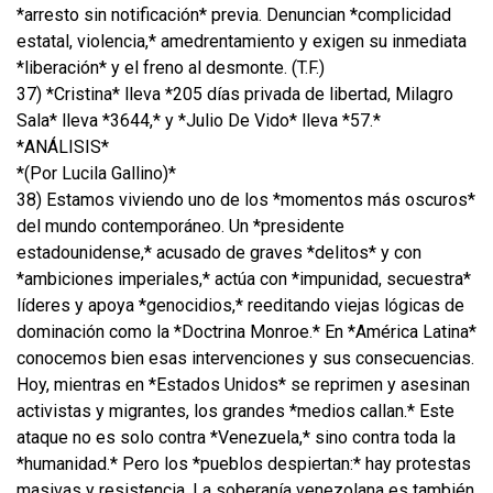
*arresto sin notificación* previa. Denuncian *complicidad
estatal, violencia,* amedrentamiento y exigen su inmediata
*liberación* y el freno al desmonte. (T.F.)
37) *Cristina* lleva *205 días privada de libertad, Milagro
Sala* lleva *3644,* y *Julio De Vido* lleva *57.*
*ANÁLISIS*
*(Por Lucila Gallino)*
38) Estamos viviendo uno de los *momentos más oscuros*
del mundo contemporáneo. Un *presidente
estadounidense,* acusado de graves *delitos* y con
*ambiciones imperiales,* actúa con *impunidad, secuestra*
líderes y apoya *genocidios,* reeditando viejas lógicas de
dominación como la *Doctrina Monroe.* En *América Latina*
conocemos bien esas intervenciones y sus consecuencias.
Hoy, mientras en *Estados Unidos* se reprimen y asesinan
activistas y migrantes, los grandes *medios callan.* Este
ataque no es solo contra *Venezuela,* sino contra toda la
*humanidad.* Pero los *pueblos despiertan:* hay protestas
masivas y resistencia. La soberanía venezolana es también