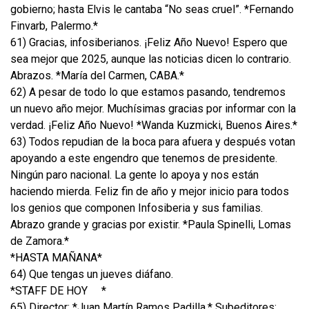
gobierno; hasta Elvis le cantaba “No seas cruel”. *Fernando
Finvarb, Palermo.*
61) Gracias, infosiberianos. ¡Feliz Año Nuevo! Espero que
sea mejor que 2025, aunque las noticias dicen lo contrario.
Abrazos. *María del Carmen, CABA.*
62) A pesar de todo lo que estamos pasando, tendremos
un nuevo año mejor. Muchísimas gracias por informar con la
verdad. ¡Feliz Año Nuevo! *Wanda Kuzmicki, Buenos Aires.*
63) Todos repudian de la boca para afuera y después votan
apoyando a este engendro que tenemos de presidente.
Ningún paro nacional. La gente lo apoya y nos están
haciendo mierda. Feliz fin de año y mejor inicio para todos
los genios que componen Infosiberia y sus familias.
Abrazo grande y gracias por existir. *Paula Spinelli, Lomas
de Zamora.*
*HASTA MAÑANA*
64) Que tengas un jueves diáfano.
*STAFF DE HOY
*
65) Director: *Juan Martín Ramos Padilla.* Subeditores: