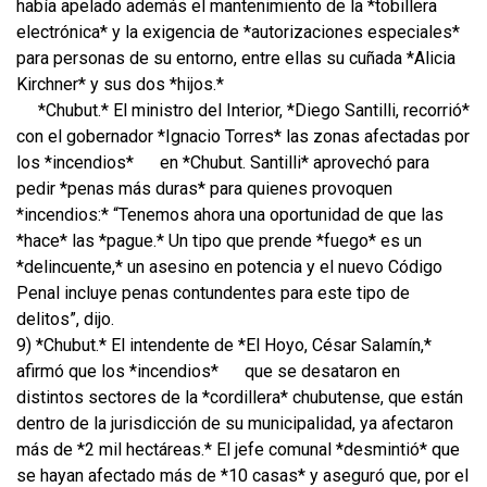
había apelado además el mantenimiento de la *tobillera
electrónica* y la exigencia de *autorizaciones especiales*
para personas de su entorno, entre ellas su cuñada *Alicia
Kirchner* y sus dos *hijos.*
*Chubut.* El ministro del Interior, *Diego Santilli, recorrió*
con el gobernador *Ignacio Torres* las zonas afectadas por
los *incendios*
en *Chubut. Santilli* aprovechó para
pedir *penas más duras* para quienes provoquen
*incendios:* “Tenemos ahora una oportunidad de que las
*hace* las *pague.* Un tipo que prende *fuego* es un
*delincuente,* un asesino en potencia y el nuevo Código
Penal incluye penas contundentes para este tipo de
delitos”, dijo.
9) *Chubut.* El intendente de *El Hoyo, César Salamín,*
afirmó que los *incendios*
que se desataron en
distintos sectores de la *cordillera* chubutense, que están
dentro de la jurisdicción de su municipalidad, ya afectaron
más de *2 mil hectáreas.* El jefe comunal *desmintió* que
se hayan afectado más de *10 casas* y aseguró que, por el