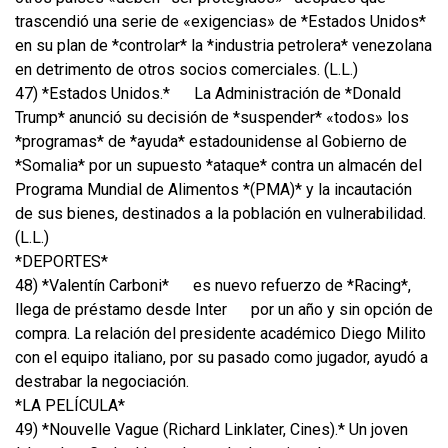
trascendió una serie de «exigencias» de *Estados Unidos*
en su plan de *controlar* la *industria petrolera* venezolana
en detrimento de otros socios comerciales. (L.L.)
47) *Estados Unidos.*
La Administración de *Donald
Trump* anunció su decisión de *suspender* «todos» los
*programas* de *ayuda* estadounidense al Gobierno de
*Somalia* por un supuesto *ataque* contra un almacén del
Programa Mundial de Alimentos *(PMA)* y la incautación
de sus bienes, destinados a la población en vulnerabilidad.
(L.L.)
*DEPORTES*
48) *Valentín Carboni*
es nuevo refuerzo de *Racing*,
llega de préstamo desde Inter
por un año y sin opción de
compra. La relación del presidente académico Diego Milito
con el equipo italiano, por su pasado como jugador, ayudó a
destrabar la negociación.
*LA PELÍCULA*
49) *Nouvelle Vague (Richard Linklater, Cines).* Un joven