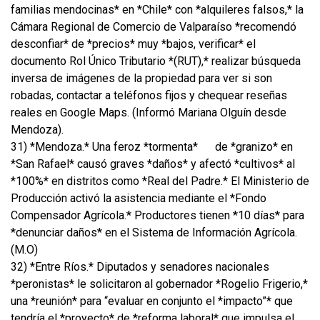
familias mendocinas* en *Chile* con *alquileres falsos,* la
Cámara Regional de Comercio de Valparaíso *recomendó
desconfiar* de *precios* muy *bajos, verificar* el
documento Rol Único Tributario *(RUT),* realizar búsqueda
inversa de imágenes de la propiedad para ver si son
robadas, contactar a teléfonos fijos y chequear reseñas
reales en Google Maps. (Informó Mariana Olguín desde
Mendoza).
31) *Mendoza.* Una feroz *tormenta*
de *granizo* en
*San Rafael* causó graves *daños* y afectó *cultivos* al
*100%* en distritos como *Real del Padre.* El Ministerio de
Producción activó la asistencia mediante el *Fondo
Compensador Agrícola.* Productores tienen *10 días* para
*denunciar daños* en el Sistema de Información Agrícola.
(M.O)
32) *Entre Ríos.* Diputados y senadores nacionales
*peronistas* le solicitaron al gobernador *Rogelio Frigerio,*
una *reunión* para “evaluar en conjunto el *impacto”* que
tendría el *proyecto* de *reforma laboral* que impulsa el