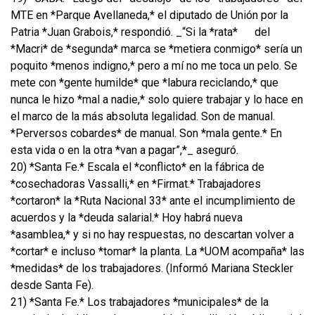
MTE en *Parque Avellaneda,* el diputado de Unión por la
Patria *Juan Grabois,* respondió. _“Si la *rata*
del
*Macri* de *segunda* marca se *metiera conmigo* sería un
poquito *menos indigno,* pero a mí no me toca un pelo. Se
mete con *gente humilde* que *labura reciclando,* que
nunca le hizo *mal a nadie,* solo quiere trabajar y lo hace en
el marco de la más absoluta legalidad. Son de manual.
*Perversos cobardes* de manual. Son *mala gente.* En
esta vida o en la otra *van a pagar”,*_ aseguró.
20) *Santa Fe.* Escala el *conflicto* en la fábrica de
*cosechadoras Vassalli,* en *Firmat.* Trabajadores
*cortaron* la *Ruta Nacional 33* ante el incumplimiento de
acuerdos y la *deuda salarial.* Hoy habrá nueva
*asamblea,* y si no hay respuestas, no descartan volver a
*cortar* e incluso *tomar* la planta. La *UOM acompaña* las
*medidas* de los trabajadores. (Informó Mariana Steckler
desde Santa Fe).
21) *Santa Fe.* Los trabajadores *municipales* de la