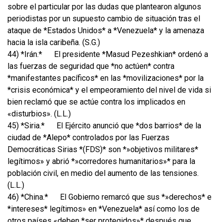
sobre el particular por las dudas que plantearon algunos
periodistas por un supuesto cambio de situación tras el
ataque de *Estados Unidos* a *Venezuela* y la amenaza
hacia la isla caribeña. (S.G.)
44) *Irán.*
El presidente *Masud Pezeshkian* ordenó a
las fuerzas de seguridad que *no actúen* contra
*manifestantes pacíficos* en las *movilizaciones* por la
*crisis económica* y el empeoramiento del nivel de vida si
bien reclamó que se actúe contra los implicados en
«disturbios». (L.L.)
45) *Siria.*
El Ejército anunció que *dos barrios* de la
ciudad de *Alepo* controlados por las Fuerzas
Democráticas Sirias *(FDS)* son *»objetivos militares*
legítimos» y abrió *»corredores humanitarios»* para la
población civil, en medio del aumento de las tensiones.
(L.L.)
46) *China.*
El Gobierno remarcó que sus *»derechos* e
*intereses* legítimos» en *Venezuela* así como los de
otros países «deben *ser protegidos»* después que