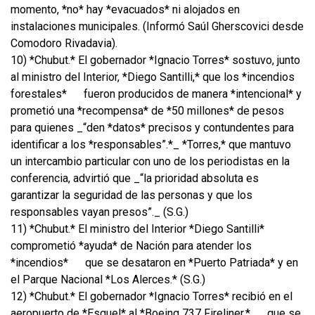
momento, *no* hay *evacuados* ni alojados en
instalaciones municipales. (Informó Saúl Gherscovici desde
Comodoro Rivadavia).
10) *Chubut.* El gobernador *Ignacio Torres* sostuvo, junto
al ministro del Interior, *Diego Santilli,* que los *incendios
forestales*
fueron producidos de manera *intencional* y
prometió una *recompensa* de *50 millones* de pesos
para quienes _“den *datos* precisos y contundentes para
identificar a los *responsables”.*_ *Torres,* que mantuvo
un intercambio particular con uno de los periodistas en la
conferencia, advirtió que _“la prioridad absoluta es
garantizar la seguridad de las personas y que los
responsables vayan presos”._ (S.G.)
11) *Chubut.* El ministro del Interior *Diego Santilli*
comprometió *ayuda* de Nación para atender los
*incendios*
que se desataron en *Puerto Patriada* y en
el Parque Nacional *Los Alerces.* (S.G.)
12) *Chubut.* El gobernador *Ignacio Torres* recibió en el
aeropuerto de *Esquel* al *Boeing 737 Fireliner,*
que se