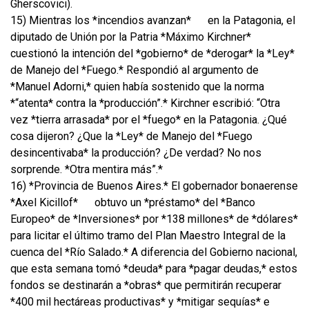
Gherscovici).
15) Mientras los *incendios avanzan*
en la Patagonia, el
diputado de Unión por la Patria *Máximo Kirchner*
cuestionó la intención del *gobierno* de *derogar* la *Ley*
de Manejo del *Fuego.* Respondió al argumento de
*Manuel Adorni,* quien había sostenido que la norma
*“atenta* contra la *producción”.* Kirchner escribió: “Otra
vez *tierra arrasada* por el *fuego* en la Patagonia. ¿Qué
cosa dijeron? ¿Que la *Ley* de Manejo del *Fuego
desincentivaba* la producción? ¿De verdad? No nos
sorprende. *Otra mentira más”.*
16) *Provincia de Buenos Aires.* El gobernador bonaerense
*Axel Kicillof*
obtuvo un *préstamo* del *Banco
Europeo* de *Inversiones* por *138 millones* de *dólares*
para licitar el último tramo del Plan Maestro Integral de la
cuenca del *Río Salado.* A diferencia del Gobierno nacional,
que esta semana tomó *deuda* para *pagar deudas,* estos
fondos se destinarán a *obras* que permitirán recuperar
*400 mil hectáreas productivas* y *mitigar sequías* e