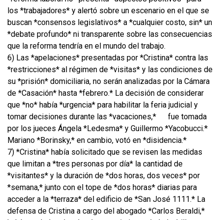
los *trabajadores* y alertó sobre un escenario en el que se
buscan *consensos legislativos* a *cualquier costo, sin* un
*debate profundo* ni transparente sobre las consecuencias
que la reforma tendría en el mundo del trabajo.
6) Las *apelaciones* presentadas por *Cristina* contra las
*restricciones* al régimen de *visitas* y las condiciones de
su *prisión* domiciliaria, no serán analizadas por la Cámara
de *Casación* hasta *febrero.* La decisión de considerar
que *no* había *urgencia* para habilitar la feria judicial y
tomar decisiones durante las *vacaciones,*
fue tomada
por los jueces Ángela *Ledesma* y Guillermo *Yacobucci.*
Mariano *Borinsky,* en cambio, votó en *disidencia.*
7) *Cristina* había solicitado que se revisen las medidas
que limitan a *tres personas por día* la cantidad de
*visitantes* y la duración de *dos horas, dos veces* por
*semana,* junto con el tope de *dos horas* diarias para
acceder a la *terraza* del edificio de *San José 1111.* La
defensa de Cristina a cargo del abogado *Carlos Beraldi,*