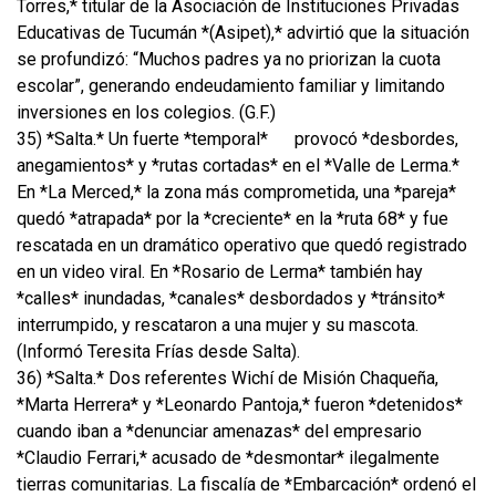
Torres,* titular de la Asociación de Instituciones Privadas
Educativas de Tucumán *(Asipet),* advirtió que la situación
se profundizó: “Muchos padres ya no priorizan la cuota
escolar”, generando endeudamiento familiar y limitando
inversiones en los colegios. (G.F.)
35) *Salta.* Un fuerte *temporal*
provocó *desbordes,
anegamientos* y *rutas cortadas* en el *Valle de Lerma.*
En *La Merced,* la zona más comprometida, una *pareja*
quedó *atrapada* por la *creciente* en la *ruta 68* y fue
rescatada en un dramático operativo que quedó registrado
en un video viral. En *Rosario de Lerma* también hay
*calles* inundadas, *canales* desbordados y *tránsito*
interrumpido, y rescataron a una mujer y su mascota.
(Informó Teresita Frías desde Salta).
36) *Salta.* Dos referentes Wichí de Misión Chaqueña,
*Marta Herrera* y *Leonardo Pantoja,* fueron *detenidos*
cuando iban a *denunciar amenazas* del empresario
*Claudio Ferrari,* acusado de *desmontar* ilegalmente
tierras comunitarias. La fiscalía de *Embarcación* ordenó el