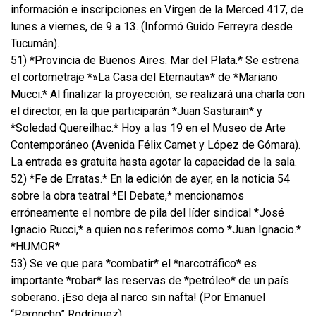
información e inscripciones en Virgen de la Merced 417, de
lunes a viernes, de 9 a 13. (Informó Guido Ferreyra desde
Tucumán).
51) *Provincia de Buenos Aires. Mar del Plata.* Se estrena
el cortometraje *»La Casa del Eternauta»* de *Mariano
Mucci.* Al finalizar la proyección, se realizará una charla con
el director, en la que participarán *Juan Sasturain* y
*Soledad Quereilhac.* Hoy a las 19 en el Museo de Arte
Contemporáneo (Avenida Félix Camet y López de Gómara).
La entrada es gratuita hasta agotar la capacidad de la sala.
52) *Fe de Erratas.* En la edición de ayer, en la noticia 54
sobre la obra teatral *El Debate,* mencionamos
erróneamente el nombre de pila del líder sindical *José
Ignacio Rucci,* a quien nos referimos como *Juan Ignacio.*
*HUMOR*
53) Se ve que para *combatir* el *narcotráfico* es
importante *robar* las reservas de *petróleo* de un país
soberano. ¡Eso deja al narco sin nafta! (Por Emanuel
“Peroncho” Rodríguez).