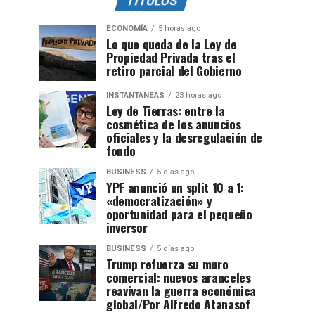
TITULOS
ECONOMÍA
5 horas ago
Lo que queda de la Ley de
Propiedad Privada tras el
retiro parcial del Gobierno
INSTANTÁNEAS
23 horas ago
Ley de Tierras: entre la
cosmética de los anuncios
oficiales y la desregulación de
fondo
BUSINESS
5 días ago
YPF anunció un split 10 a 1:
«democratización» y
oportunidad para el pequeño
inversor
BUSINESS
5 días ago
Trump refuerza su muro
comercial: nuevos aranceles
reavivan la guerra económica
global/Por Alfredo Atanasof