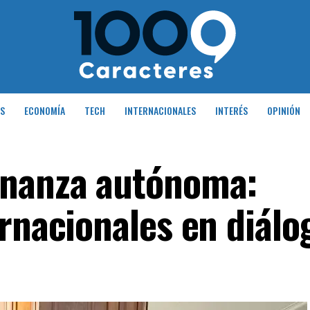
S
ECONOMÍA
TECH
INTERNACIONALES
INTERÉS
OPINIÓN
rnanza autónoma:
rnacionales en diálo