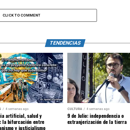
CLICK TO COMMENT
TENDENCIAS
S
4 semanas ago
CULTURA
4 semanas ago
ia artificial, salud y
9 de Julio: independencia o
: la bifurcación entre
extranjerización de la tierra
nismo y justicialismo