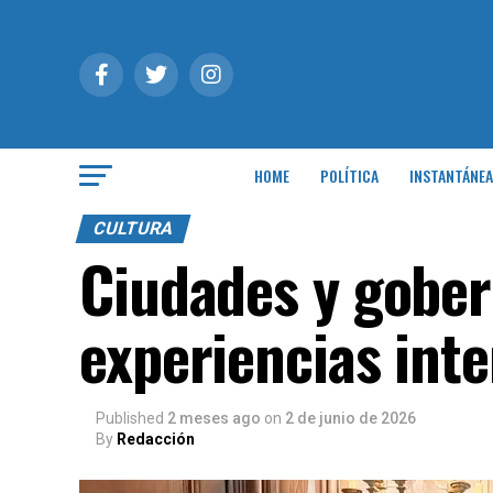
HOME
POLÍTICA
INSTANTÁNEA
CULTURA
Ciudades y gobe
experiencias inte
Published
2 meses ago
on
2 de junio de 2026
By
Redacción