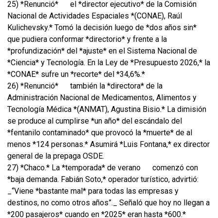
25) *Renunció*
el *director ejecutivo* de la Comisión
Nacional de Actividades Espaciales *(CONAE), Raúl
Kulichevsky.* Tomó la decisión luego de *dos años sin*
que pudiera conformar *directorio* y frente a la
*profundización* del *ajuste* en el Sistema Nacional de
*Ciencia* y Tecnología. En la Ley de *Presupuesto 2026,* la
*CONAE* sufre un *recorte* del *34,6%.*
26) *Renunció*
también la *directora* de la
Administración Nacional de Medicamentos, Alimentos y
Tecnología Médica *(ANMAT), Agustina Bisio.* La dimisión
se produce al cumplirse *un año* del escándalo del
*fentanilo contaminado* que provocó la *muerte* de al
menos *124 personas.* Asumirá *Luis Fontana,* ex director
general de la prepaga OSDE.
27) *Chaco.* La *temporada* de verano
comenzó con
*baja demanda. Fabián Soto,* operador turístico, advirtió:
_“Viene *bastante mal* para todas las empresas y
destinos, no como otros años”._ Señaló que hoy no llegan a
*200 pasajeros* cuando en *2025* eran hasta *600.*