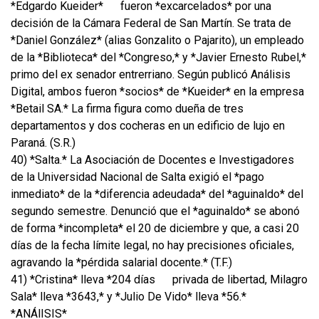
*Edgardo Kueider*
fueron *excarcelados* por una
decisión de la Cámara Federal de San Martín. Se trata de
*Daniel González* (alias Gonzalito o Pajarito), un empleado
de la *Biblioteca* del *Congreso,* y *Javier Ernesto Rubel,*
primo del ex senador entrerriano. Según publicó Análisis
Digital, ambos fueron *socios* de *Kueider* en la empresa
*Betail SA.* La firma figura como dueña de tres
departamentos y dos cocheras en un edificio de lujo en
Paraná. (S.R.)
40) *Salta.* La Asociación de Docentes e Investigadores
de la Universidad Nacional de Salta exigió el *pago
inmediato* de la *diferencia adeudada* del *aguinaldo* del
segundo semestre. Denunció que el *aguinaldo* se abonó
de forma *incompleta* el 20 de diciembre y que, a casi 20
días de la fecha límite legal, no hay precisiones oficiales,
agravando la *pérdida salarial docente.* (T.F.)
41) *Cristina* lleva *204 días
privada de libertad, Milagro
Sala* lleva *3643,* y *Julio De Vido* lleva *56.*
*ANÁlISIS*