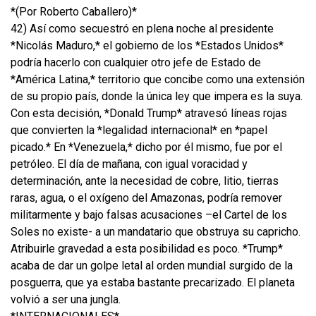
*(Por Roberto Caballero)*
42) Así como secuestró en plena noche al presidente
*Nicolás Maduro,* el gobierno de los *Estados Unidos*
podría hacerlo con cualquier otro jefe de Estado de
*América Latina,* territorio que concibe como una extensión
de su propio país, donde la única ley que impera es la suya.
Con esta decisión, *Donald Trump* atravesó líneas rojas
que convierten la *legalidad internacional* en *papel
picado.* En *Venezuela,* dicho por él mismo, fue por el
petróleo. El día de mañana, con igual voracidad y
determinación, ante la necesidad de cobre, litio, tierras
raras, agua, o el oxígeno del Amazonas, podría remover
militarmente y bajo falsas acusaciones –el Cartel de los
Soles no existe- a un mandatario que obstruya su capricho.
Atribuirle gravedad a esta posibilidad es poco. *Trump*
acaba de dar un golpe letal al orden mundial surgido de la
posguerra, que ya estaba bastante precarizado. El planeta
volvió a ser una jungla.