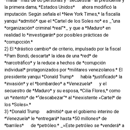
*matar* más de 80 personas y *secuestrar* al presidente y
la primera dama, *Estados Unidos*
ahora modificó la
imputación. Según señala el *New York Times,* la fiscalía
yanqui *admitió* que el *Cartel de los Soles no* es _“una
*organización* criminal *real”*_ y que a *Maduro* en
realidad lo *investigarán* por posibles prácticas de
*corrupcción.*
2) El *drástico cambio* de criterio, impulsado por la fiscal
*Pam Bondi, descarta* la idea de una *red* de
*narcotráfico* y la reduce a hechos de *corrupción
individual* protagonizados por *militares venezolanos.* El
presidente yanqui *Donald Trump*
había *justificado* la
*invasión* y el *bombardeo* a *Venezuela*
y el
secuestro de *Maduro* y su esposa, *Cilia Flores,* como
un *intento* de *“descabezar”* al *inexistente «Cartel* de
los *Soles».*
3) *Donald Trump
admitió* que el gobierno interino de
*Venezuela* le *entregará* hasta *50 millones* de
*barriles*
de *petróleo.* _»Este petróleo se *venderá* a