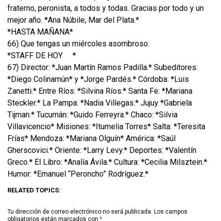
fraterno, peronista, a todos y todas. Gracias por todo y un
mejor año. *Ana Núbile, Mar del Plata.*
*HASTA MAÑANA*
66) Que tengas un miércoles asombroso.
*STAFF DE HOY
*
67) Director: *Juan Martín Ramos Padilla.* Subeditores:
*Diego Colinamún* y *Jorge Pardés.* Córdoba: *Luis
Zanetti.* Entre Ríos: *Silvina Ríos.* Santa Fe: *Mariana
Steckler.* La Pampa: *Nadia Villegas.* Jujuy *Gabriela
Tijman.* Tucumán: *Guido Ferreyra.* Chaco: *Silvia
Villavicencio* Misiones: *Itumelia Torres* Salta: *Teresita
Frías* Mendoza: *Mariana Olguín* América: *Saúl
Gherscovici.* Oriente: *Larry Levy.* Deportes: *Valentín
Greco.* El Libro: *Analía Ávila.* Cultura: *Cecilia Milsztein.*
Humor: *Emanuel “Peroncho” Rodríguez.*
RELATED TOPICS:
Tu dirección de correo electrónico no será publicada.
Los campos
obligatorios están marcados con
*