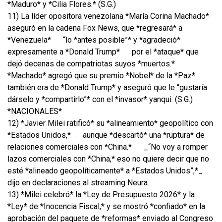
*Maduro* y *Cilia Flores.* (S.G.)
11) La líder opositora venezolana *María Corina Machado*
aseguró en la cadena Fox News, que *regresará* a
*Venezuela*
“lo *antes posible”* y *agradeció*
expresamente a *Donald Trump*
por el *ataque* que
dejó decenas de compatriotas suyos *muertos.*
*Machado* agregó que su premio *Nobel* de la *Paz*
también era de *Donald Trump* y aseguró que le “gustaría
dárselo y *compartirlo”* con el *invasor* yanqui. (S.G.)
*NACIONALES*
12) *Javier Milei ratificó* su *alineamiento* geopolítico con
*Estados Unidos,*
aunque *descartó* una *ruptura* de
relaciones comerciales con *China.*
_“No voy a romper
lazos comerciales con *China,* eso no quiere decir que no
esté *alineado geopolíticamente* a *Estados Unidos”,*_
dijo en declaraciones al streaming Neura.
13) *Milei celebró* la *Ley de Presupuesto 2026* y la
*Ley* de *Inocencia Fiscal,* y se mostró *confiado* en la
aprobación del paquete de *reformas* enviado al Congreso