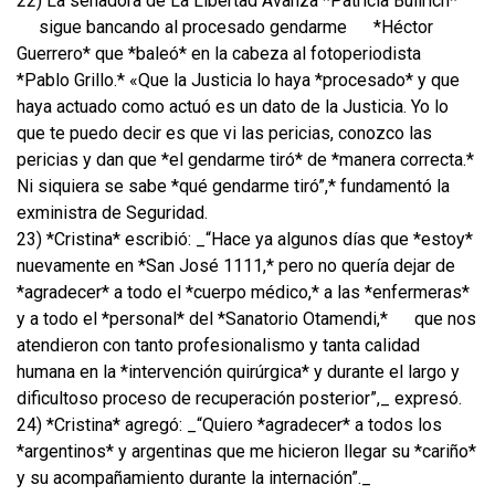
22) La senadora de La Libertad Avanza *Patricia Bullrich*
sigue bancando al procesado gendarme
*Héctor
Guerrero* que *baleó* en la cabeza al fotoperiodista
*Pablo Grillo.* «Que la Justicia lo haya *procesado* y que
haya actuado como actuó es un dato de la Justicia. Yo lo
que te puedo decir es que vi las pericias, conozco las
pericias y dan que *el gendarme tiró* de *manera correcta.*
Ni siquiera se sabe *qué gendarme tiró”,* fundamentó la
exministra de Seguridad.
23) *Cristina* escribió: _“Hace ya algunos días que *estoy*
nuevamente en *San José 1111,* pero no quería dejar de
*agradecer* a todo el *cuerpo médico,* a las *enfermeras*
y a todo el *personal* del *Sanatorio Otamendi,*
que nos
atendieron con tanto profesionalismo y tanta calidad
humana en la *intervención quirúrgica* y durante el largo y
dificultoso proceso de recuperación posterior”,_ expresó.
24) *Cristina* agregó: _“Quiero *agradecer* a todos los
*argentinos* y argentinas que me hicieron llegar su *cariño*
y su acompañamiento durante la internación”._