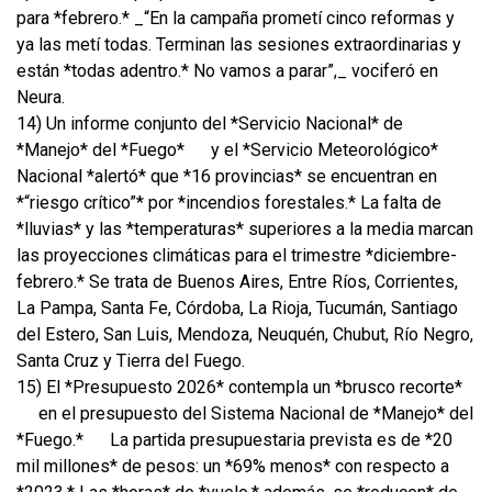
para *febrero.* _“En la campaña prometí cinco reformas y
ya las metí todas. Terminan las sesiones extraordinarias y
están *todas adentro.* No vamos a parar”,_ vociferó en
Neura.
14) Un informe conjunto del *Servicio Nacional* de
*Manejo* del *Fuego*
y el *Servicio Meteorológico*
Nacional *alertó* que *16 provincias* se encuentran en
*“riesgo crítico”* por *incendios forestales.* La falta de
*lluvias* y las *temperaturas* superiores a la media marcan
las proyecciones climáticas para el trimestre *diciembre-
febrero.* Se trata de Buenos Aires, Entre Ríos, Corrientes,
La Pampa, Santa Fe, Córdoba, La Rioja, Tucumán, Santiago
del Estero, San Luis, Mendoza, Neuquén, Chubut, Río Negro,
Santa Cruz y Tierra del Fuego.
15) El *Presupuesto 2026* contempla un *brusco recorte*
en el presupuesto del Sistema Nacional de *Manejo* del
*Fuego.*
La partida presupuestaria prevista es de *20
mil millones* de pesos: un *69% menos* con respecto a