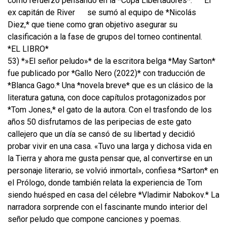
como refuerzo pensando en la *Copa Libertadores*.
El
ex capitán de River
se sumó al equipo de *Nicolás
Diez,* que tiene como gran objetivo asegurar su
clasificación a la fase de grupos del torneo continental.
*EL LIBRO*
53) *»El señor peludo»* de la escritora belga *May Sarton*
fue publicado por *Gallo Nero (2022)* con traducción de
*Blanca Gago.* Una *novela breve* que es un clásico de la
literatura gatuna, con doce capítulos protagonizados por
*Tom Jones,* el gato de la autora. Con el trasfondo de los
años 50 disfrutamos de las peripecias de este gato
callejero que un día se cansó de su libertad y decidió
probar vivir en una casa. «Tuvo una larga y dichosa vida en
la Tierra y ahora me gusta pensar que, al convertirse en un
personaje literario, se volvió inmortal», confiesa *Sarton* en
el Prólogo, donde también relata la experiencia de Tom
siendo huésped en casa del célebre *Vladimir Nabokov.* La
narradora sorprende con el fascinante mundo interior del
señor peludo que compone canciones y poemas.