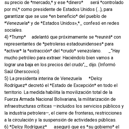
su precio de *mercado,* y ese *dinero*
será *controlado
por mí,* como presidente de Estados Unidos (…), para
garantizar que se use *en beneficio* del pueblo de
*Venezuela* y de *Estados Unidos»,*_ confesó en redes
sociales.
4) *Trump*
adelantó que próximamente se *reunirá* con
representantes de *petroleras estadounidenses* para
*activar* la *extracción* del *crudo* venezolano.
_“Hay
mucho petróleo para extraer. Haciéndolo bien vamos a
lograr una baja en los precios del crudo”,_ dijo. (Informó
Saúl Gherscovici).
5) La presidenta interina de Venezuela
*Delcy
Rodríguez* decretó el *Estado de Excepción* en todo el
territorio. La medida habilita la movilización total de la
Fuerza Armada Nacional Bolivariana, la militarización de
infraestructuras críticas —incluidos los servicios públicos y
la industria petrolera—, el cierre de fronteras, restricciones
a la circulación y la suspensión de actividades públicas.
6) *Delcy Rodríguez*
aseguró que es *su gobierno* el