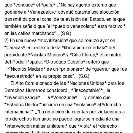
que *conduce* el *país.* _“No hay agente externo que
gobierne a *Venezuela»,* advirtió durante una alocución
transmitida por el canal de televisión del Estado, en la que
también señaló que “el *pueblo venezolano* está *activo,*
en las calles marchando”._ (S.G.)
7) En una nueva *movilización* que se realizó ayer en
*Caracas* en reclamo de la *liberación inmediata* del
presidente *Nicolás Maduro* y *Cilia Flores,* el ministro
del Poder Popular, *Diosdado Cabello* reiteró que
_*“Nicolás Maduro* es un *prisionero* de *guerra,* que fue
*secuestrado* en su propia casa”._ (S.G.)
El Alto Comisionado de las *Naciones Unidas* para los
Derechos Humanos consideró _*“inaceptable”*_ la
*invasión yanqui*
a *Venezuela*
y señaló que
*Estados Unidos* incurrió en una *violación* al *derecho
internacional.* _“La rendición de cuentas por violaciones a
los derechos humanos no puede lograrse mediante una
*intervención militar unilateral* que *viola* el *derecho