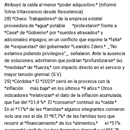
Atribuyó la caída al menor *poder adquisitivo.* (Informó
Silvia Villavicencio desde Resistencia).
28) *Chaco. Trabajadores* de la empresa estatal
proveedora de *agua* potable
*protestaron* frente a
*Casa* de *Gobierno* por *sueldos atrasados* y
adicionales impagos, en un conflicto que expone la *falta*
de *respuestas* del gobernador *Leandro Zdero.* _“No
estamos pidiendo privilegios”,_ señalaron. Ante la ausencia
de soluciones, advirtieron que podrían *profundizarse* las
*medidas* de *fuerza,* con impacto directo en el servicio y
mayor tensión gremial. (S.V.)
29) *Córdoba.* El *2025* cerró en la provincia con la
*inflación
más baja* en los últimos *9 años.* Otros
indicadores *relativizan* el dato de la inflación acumulada,
que fue del *31,4 %*. El *consumo* continuó su *caída.*
En el *11%* de las *familias* algunos integrantes comieron
solo una vez al día. El *87,7%* de las familias tuvo que
recurrir al *financiamiento* de los *alimentos,*
el *51%