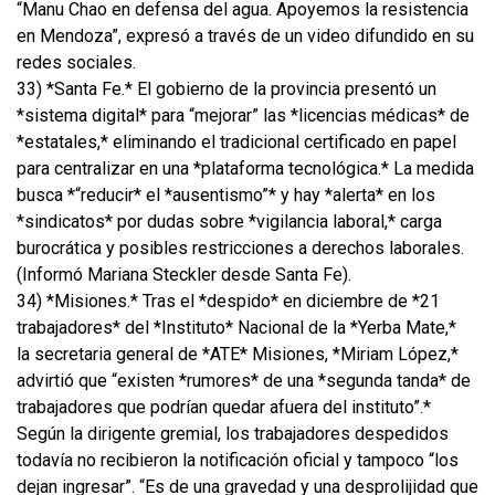
“Manu Chao en defensa del agua. Apoyemos la resistencia
en Mendoza”, expresó a través de un video difundido en su
redes sociales.
33) *Santa Fe.* El gobierno de la provincia presentó un
*sistema digital* para “mejorar” las *licencias médicas* de
*estatales,* eliminando el tradicional certificado en papel
para centralizar en una *plataforma tecnológica.* La medida
busca *“reducir* el *ausentismo”* y hay *alerta* en los
*sindicatos* por dudas sobre *vigilancia laboral,* carga
burocrática y posibles restricciones a derechos laborales.
(Informó Mariana Steckler desde Santa Fe).
34) *Misiones.* Tras el *despido* en diciembre de *21
trabajadores* del *Instituto* Nacional de la *Yerba Mate,*
la secretaria general de *ATE* Misiones, *Miriam López,*
advirtió que “existen *rumores* de una *segunda tanda* de
trabajadores que podrían quedar afuera del instituto”.*
Según la dirigente gremial, los trabajadores despedidos
todavía no recibieron la notificación oficial y tampoco “los
dejan ingresar”. “Es de una gravedad y una desprolijidad que