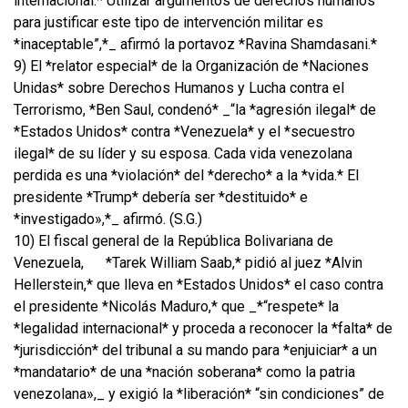
internacional.* Utilizar argumentos de derechos humanos
para justificar este tipo de intervención militar es
*inaceptable”,*_ afirmó la portavoz *Ravina Shamdasani.*
9) El *relator especial* de la Organización de *Naciones
Unidas* sobre Derechos Humanos y Lucha contra el
Terrorismo, *Ben Saul, condenó* _“la *agresión ilegal* de
*Estados Unidos* contra *Venezuela* y el *secuestro
ilegal* de su líder y su esposa. Cada vida venezolana
perdida es una *violación* del *derecho* a la *vida.* El
presidente *Trump* debería ser *destituido* e
*investigado»,*_ afirmó. (S.G.)
10) El fiscal general de la República Bolivariana de
Venezuela,
*Tarek William Saab,* pidió al juez *Alvin
Hellerstein,* que lleva en *Estados Unidos* el caso contra
el presidente *Nicolás Maduro,* que _*“respete* la
*legalidad internacional* y proceda a reconocer la *falta* de
*jurisdicción* del tribunal a su mando para *enjuiciar* a un
*mandatario* de una *nación soberana* como la patria
venezolana»,_ y exigió la *liberación* “sin condiciones” de