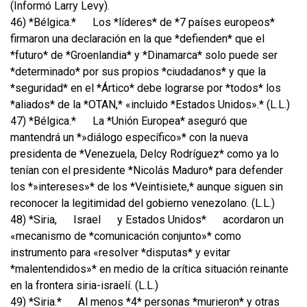
(Informó Larry Levy).
46) *Bélgica.*
Los *líderes* de *7 países europeos*
firmaron una declaración en la que *defienden* que el
*futuro* de *Groenlandia* y *Dinamarca* solo puede ser
*determinado* por sus propios *ciudadanos* y que la
*seguridad* en el *Ártico* debe lograrse por *todos* los
*aliados* de la *OTAN,* «incluido *Estados Unidos».* (L.L.)
47) *Bélgica.*
La *Unión Europea* aseguró que
mantendrá un *»diálogo específico»* con la nueva
presidenta de *Venezuela, Delcy Rodríguez* como ya lo
tenían con el presidente *Nicolás Maduro* para defender
los *»intereses»* de los *Veintisiete,* aunque siguen sin
reconocer la legitimidad del gobierno venezolano. (L.L.)
48) *Siria,
Israel
y Estados Unidos*
acordaron un
«mecanismo de *comunicación conjunto»* como
instrumento para «resolver *disputas* y evitar
*malentendidos»* en medio de la crítica situación reinante
en la frontera siria-israelí. (L.L.)
49) *Siria.*
Al menos *4* personas *murieron* y otras