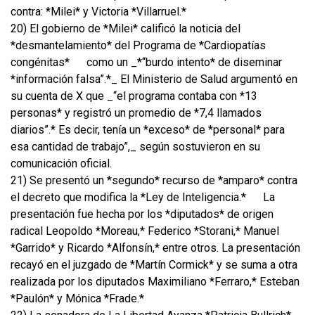
contra: *Milei* y Victoria *Villarruel.*
20) El gobierno de *Milei* calificó la noticia del
*desmantelamiento* del Programa de *Cardiopatías
congénitas*
como un _*“burdo intento* de diseminar
*información falsa”.*_ El Ministerio de Salud argumentó en
su cuenta de X que _“el programa contaba con *13
personas* y registró un promedio de *7,4 llamados
diarios”.* Es decir, tenía un *exceso* de *personal* para
esa cantidad de trabajo”,_ según sostuvieron en su
comunicación oficial.
21) Se presentó un *segundo* recurso de *amparo* contra
el decreto que modifica la *Ley de Inteligencia.*
La
presentación fue hecha por los *diputados* de origen
radical Leopoldo *Moreau,* Federico *Storani,* Manuel
*Garrido* y Ricardo *Alfonsín,* entre otros. La presentación
recayó en el juzgado de *Martín Cormick* y se suma a otra
realizada por los diputados Maximiliano *Ferraro,* Esteban
*Paulón* y Mónica *Frade.*