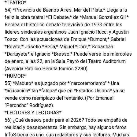
*TEATRO*
54) *Provincia de Buenos Aires. Mar del Plata.* Llega a la
feliz la obra teatral *El Debate,* de *Manuel González Gil.*
Recrea el histórico debate televisivo de 1973 entre los
líderes sindicales argentinos Juan Ignacio Rucci y Agustín
Tosco. Con las actuaciones de Enrique *Dumont,* Gabriel
*Rovito,* Josello *Bella,* Miguel *Core,* Sebastián
*Dartayete* e Ignacio *Bresso.* Puede verse los miércoles
de enero, a las 22, en la Sala Payró del Teatro Auditorium
(Avenida Patricio Peralta Ramos 2280).
*HUMOR*
55) *Maduro* es juzgado por *“narcoterrorismo”.* Una
*acusación* tan *falopa* que en *Estados Unidos* ya se
vende como reemplazo del fentanilo. (Por Emanuel
“Peroncho” Rodríguez).
*LECTORES Y LECTORAS*
56) ¿Qué deseos pedir para el 2026? Todo se empaña de
realidad y desesperanza. Sin embargo, hay algunos faros:
InfoSiberia es uno, sus redactores y sus lectores. Muchas