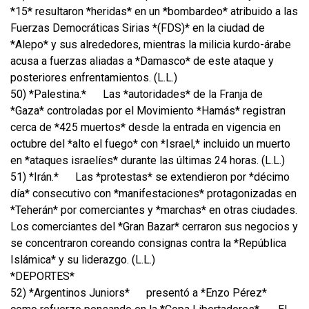
*15* resultaron *heridas* en un *bombardeo* atribuido a las
Fuerzas Democráticas Sirias *(FDS)* en la ciudad de
*Alepo* y sus alrededores, mientras la milicia kurdo-árabe
acusa a fuerzas aliadas a *Damasco* de este ataque y
posteriores enfrentamientos. (L.L.)
50) *Palestina.*
Las *autoridades* de la Franja de
*Gaza* controladas por el Movimiento *Hamás* registran
cerca de *425 muertos* desde la entrada en vigencia en
octubre del *alto el fuego* con *Israel,* incluido un muerto
en *ataques israelíes* durante las últimas 24 horas. (L.L.)
51) *Irán.*
Las *protestas* se extendieron por *décimo
día* consecutivo con *manifestaciones* protagonizadas en
*Teherán* por comerciantes y *marchas* en otras ciudades.
Los comerciantes del *Gran Bazar* cerraron sus negocios y
se concentraron coreando consignas contra la *República
Islámica* y su liderazgo. (L.L.)
*DEPORTES*
52) *Argentinos Juniors*
presentó a *Enzo Pérez*