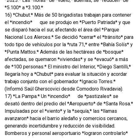
*2023.* Las *horas* de *vuelo,* además, se *reducen* de
*5.100* a *3.100.*
16) *Chubut.* Más de 50 brigadistas trabajan para contener
el *incendio*
que se produjo en *Puerto Patriada* y que
se disparó hacia el sur, afectando el área del *Parque
Nacional Los Alerces.* Se decidió *cerrar* el *tránsito* para
todo tipo de vehículos por la *ruta 71,* entre *Bahía Solís* y
*Punta Mattos.* Además de las hectáreas de *bosque*
afectadas, se quemaron *viviendas* y se *evacuó* a más
de *100 personas.* El ministro del Interior, *Diego Santilli,*
llegaría hoy a *Chubut* para evaluar la situación y acordar
trabajo conjunto con el gobernador *Ignacio Torres.*
(Informó Saúl Gherscovici desde Comodoro Rivadavia).
17) *La Pampa.* Un *incendio*
de *pastizales* se
desató dentro del predio del *Aeropuerto* de *Santa Rosa.*
Impulsadas por el *viento* y la *sequía,* las *llamas
avanzaron* hacia el barrio aledaño y comercios cercanos,
generando incertidumbre y reducción de visibilidad.
Bomberos y personal aeroportuario *lograron controlarlo*