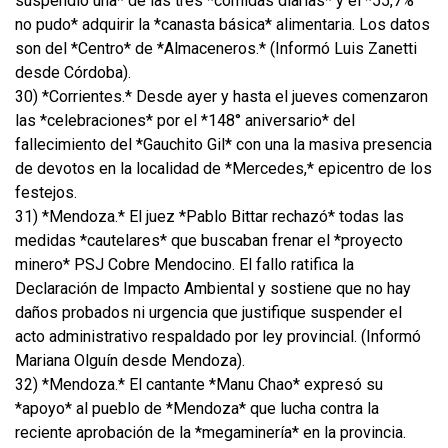
suspendió una* de las tres *comidas diarias* y el *55,7%
no pudo* adquirir la *canasta básica* alimentaria. Los datos
son del *Centro* de *Almaceneros.* (Informó Luis Zanetti
desde Córdoba).
30) *Corrientes.* Desde ayer y hasta el jueves comenzaron
las *celebraciones* por el *148° aniversario* del
fallecimiento del *Gauchito Gil* con una la masiva presencia
de devotos en la localidad de *Mercedes,* epicentro de los
festejos.
31) *Mendoza.* El juez *Pablo Bittar rechazó* todas las
medidas *cautelares* que buscaban frenar el *proyecto
minero* PSJ Cobre Mendocino. El fallo ratifica la
Declaración de Impacto Ambiental y sostiene que no hay
daños probados ni urgencia que justifique suspender el
acto administrativo respaldado por ley provincial. (Informó
Mariana Olguín desde Mendoza).
32) *Mendoza.* El cantante *Manu Chao* expresó su
*apoyo* al pueblo de *Mendoza* que lucha contra la
reciente aprobación de la *megaminería* en la provincia.