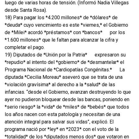
luego de varias horas de tensión. (Informó Nadia Villegas
desde Santa Rosa).
18) Para pagar los *4.200 millones* de *dólares* de
*deuda* cuyo vencimiento es este *viernes,* el Gobierno
de *Milei* acordó *préstamos* con *bancos*
por los
*1.600 millones* que le faltan para alcanzar la cifra y
completar el pago.
19) Diputados de *Unión por la Patria*
expresaron su
*repudio* al intento del *gobierno* de *desmantelar* el
Programa Nacional de *Cardiopatías Congénitas.*
La
diputada *Cecilia Moreau* aseveró que se trata de una
*violación gravísima* al derecho a la *salud* de las
infancias. “desde el Gobierno, avanzan destruyendo lo que
ayer no pudieron bloquear desde las bancas, poniendo en
*serio riesgo* la *vida* de *miles* de *bebés* que todos
los años nacen con esta patología y necesitan de una
atención integral para salvar sus vidas”, explicó. El
programa nació por *ley* en *2023* con el voto de la
*totalidad* de los *diputados menos dos* que votaron en