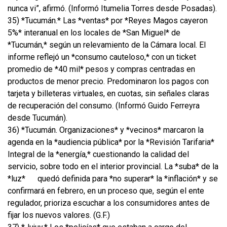
nunca vi”, afirmó. (Informó Itumelia Torres desde Posadas).
35) *Tucumán.* Las *ventas* por *Reyes Magos cayeron
5%* interanual en los locales de *San Miguel* de
*Tucumán,* según un relevamiento de la Cámara local. El
informe reflejó un *consumo cauteloso,* con un ticket
promedio de *40 mil* pesos y compras centradas en
productos de menor precio. Predominaron los pagos con
tarjeta y billeteras virtuales, en cuotas, sin señales claras
de recuperación del consumo. (Informó Guido Ferreyra
desde Tucumán).
36) *Tucumán. Organizaciones* y *vecinos* marcaron la
agenda en la *audiencia pública* por la *Revisión Tarifaria*
Integral de la *energía,* cuestionando la calidad del
servicio, sobre todo en el interior provincial. La *suba* de la
*luz*
quedó definida para *no superar* la *inflación* y se
confirmará en febrero, en un proceso que, según el ente
regulador, prioriza escuchar a los consumidores antes de
fijar los nuevos valores. (G.F.)