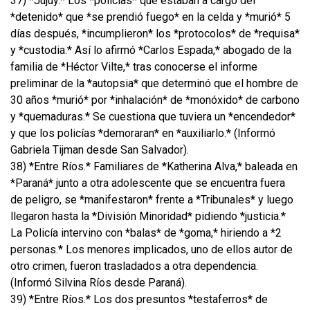
37) *Jujuy.* Los *policías* que estaban a cargo del
*detenido* que *se prendió fuego* en la celda y *murió* 5
días después, *incumplieron* los *protocolos* de *requisa*
y *custodia.* Así lo afirmó *Carlos Espada,* abogado de la
familia de *Héctor Vilte,* tras conocerse el informe
preliminar de la *autopsia* que determinó que el hombre de
30 años *murió* por *inhalación* de *monóxido* de carbono
y *quemaduras.* Se cuestiona que tuviera un *encendedor*
y que los policías *demoraran* en *auxiliarlo.* (Informó
Gabriela Tijman desde San Salvador).
38) *Entre Ríos.* Familiares de *Katherina Alva,* baleada en
*Paraná* junto a otra adolescente que se encuentra fuera
de peligro, se *manifestaron* frente a *Tribunales* y luego
llegaron hasta la *División Minoridad* pidiendo *justicia.*
La Policía intervino con *balas* de *goma,* hiriendo a *2
personas.* Los menores implicados, uno de ellos autor de
otro crimen, fueron trasladados a otra dependencia.
(Informó Silvina Ríos desde Paraná).
39) *Entre Ríos.* Los dos presuntos *testaferros* de