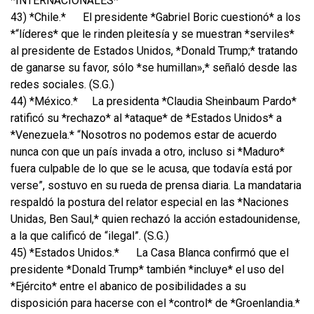
*INTERNACIONALES*
43) *Chile.*
El presidente *Gabriel Boric cuestionó* a los
*“líderes* que le rinden pleitesía y se muestran *serviles*
al presidente de Estados Unidos, *Donald Trump;* tratando
de ganarse su favor, sólo *se humillan»,* señaló desde las
redes sociales. (S.G.)
44) *México.*
La presidenta *Claudia Sheinbaum Pardo*
ratificó su *rechazo* al *ataque* de *Estados Unidos* a
*Venezuela.* “Nosotros no podemos estar de acuerdo
nunca con que un país invada a otro, incluso si *Maduro*
fuera culpable de lo que se le acusa, que todavía está por
verse”, sostuvo en su rueda de prensa diaria. La mandataria
respaldó la postura del relator especial en las *Naciones
Unidas, Ben Saul,* quien rechazó la acción estadounidense,
a la que calificó de “ilegal”. (S.G.)
45) *Estados Unidos.*
La Casa Blanca confirmó que el
presidente *Donald Trump* también *incluye* el uso del
*Ejército* entre el abanico de posibilidades a su
disposición para hacerse con el *control* de *Groenlandia.*