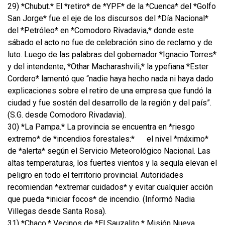
29) *Chubut.* El *retiro* de *YPF* de la *Cuenca* del *Golfo
San Jorge* fue el eje de los discursos del *Día Nacional*
del *Petróleo* en *Comodoro Rivadavia,* donde este
sábado el acto no fue de celebración sino de reclamo y de
luto. Luego de las palabras del gobernador *Ignacio Torres*
y del intendente, *Othar Macharashvili,* la ypefiana *Ester
Cordero* lamentó que “nadie haya hecho nada ni haya dado
explicaciones sobre el retiro de una empresa que fundó la
ciudad y fue sostén del desarrollo de la región y del país”.
(S.G. desde Comodoro Rivadavia).
30) *La Pampa.* La provincia se encuentra en *riesgo
extremo* de *incendios forestales:*
el nivel *máximo*
de *alerta* según el Servicio Meteorológico Nacional. Las
altas temperaturas, los fuertes vientos y la sequía elevan el
peligro en todo el territorio provincial. Autoridades
recomiendan *extremar cuidados* y evitar cualquier acción
que pueda *iniciar focos* de incendio. (Informó Nadia
Villegas desde Santa Rosa).
31) *Chaco.* Vecinos de *El Sauzalito,* Misión Nueva