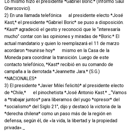
Lo mismo hizo el presidente *Gabriel Boric.* (Informó Saúl
Gherscovici).
2) En una llamada telefónica
al presidente electo *José
Kast,* el presidente *Gabriel Boric* se puso a disposición.
*Kast* agradeció el gesto y reconoció que le “interesaría
mucho” contar con las opiniones y miradas de *Boric.* El
actual mandatario y quien lo reemplazará el 11 de marzo
acordaron *reunirse hoy*
mismo en la Casa de la
Moneda para coordinar la transición. Luego de este
contacto telefónico, *Kast* recibió en su comando de
campaña a la derrotada *Jeannette Jara.* (S.G.)
*NACIONALES*
3) El presidente *Javier Milei felicitó* al presidente electo
de *Chile,*
el pinochetista *José Antonio Kast.* _“Vamos
a *trabajar juntos* para liberarnos del yugo *opresor* del
*socialismo* del Siglo 21″, dijo y destacó la victoria de la
*derecha chilena* como un paso más de la región en
defensa, según él, de «la vida, la libertad y la propiedad
privada»._