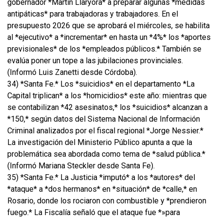
gobernador *Martín Llaryora* a preparar algunas *medidas
antipáticas* para trabajadoras y trabajadores. En el
presupuesto 2026 que se aprobará el miércoles, se habilita
al *ejecutivo* a *incrementar* en hasta un *4%* los *aportes
previsionales* de los *empleados públicos.* También se
evalúa poner un tope a las jubilaciones provinciales.
(Informó Luis Zanetti desde Córdoba).
34) *Santa Fe.* Los *suicidios* en el departamento *La
Capital triplican* a los *homicidios* este año: mientras que
se contabilizan *42 asesinatos,* los *suicidios* alcanzan a
*150,* según datos del Sistema Nacional de Información
Criminal analizados por el fiscal regional *Jorge Nessier.*
La investigación del Ministerio Público apunta a que la
problemática sea abordada como tema de *salud pública.*
(Informó Mariana Steckler desde Santa Fe).
35) *Santa Fe.* La Justicia *imputó* a los *autores* del
*ataque* a *dos hermanos* en *situación* de *calle,* en
Rosario, donde los rociaron con combustible y *prendieron
fuego.* La Fiscalía señaló que el ataque fue *»para