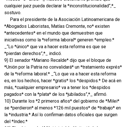
cualquier juez pueda declarar la *inconstitucionalidad”,*_
sostuvo.
Para el presidente de la Asociación Latinoamericana de
*Abogados Laboristas, Matías Cremonte, no* existen
*antecedentes* en el mundo que demuestren que
iniciativas como la *reforma laboral* generen *empleo.*
_“Lo *único* que va a hacer esta reforma es que se
*pierdan derechos”,*_ indicó.
9) El senador *Mariano Recalde* dijo que el bloque de
*Unión por la Patria no convalidará* un *tratamiento exprés*
de la *reforma laboral.* _“Lo que va a hacer esta reforma
es, en los hechos, hacer *gratis* los *despidos.* De acá en
más, *cualquier empresario* va a tener los *despidos
pagados* con la *plata* de los *jubilados”,*_ afirmó.
10) Durante los *2 primeros años* del gobierno de *Milei*
se *perdieron* al menos *126 mil puestos* de *trabajo* en
la *industria.* Así lo confirman datos oficiales que surgen
del *Indec.*