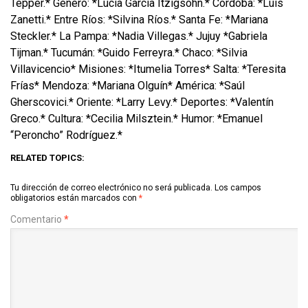
Tepper.* Género: *Lucía García Itzigsohn.* Córdoba: *Luis
Zanetti.* Entre Ríos: *Silvina Ríos.* Santa Fe: *Mariana
Steckler.* La Pampa: *Nadia Villegas.* Jujuy *Gabriela
Tijman.* Tucumán: *Guido Ferreyra.* Chaco: *Silvia
Villavicencio* Misiones: *Itumelia Torres* Salta: *Teresita
Frías* Mendoza: *Mariana Olguín* América: *Saúl
Gherscovici.* Oriente: *Larry Levy.* Deportes: *Valentín
Greco.* Cultura: *Cecilia Milsztein.* Humor: *Emanuel
“Peroncho” Rodríguez.*
RELATED TOPICS:
Tu dirección de correo electrónico no será publicada.
Los campos
obligatorios están marcados con
*
Comentario
*