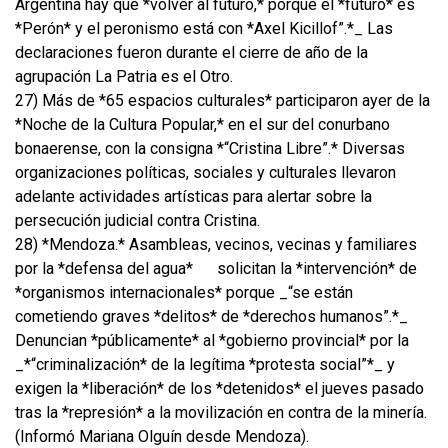
Argentina hay que *volver al futuro,* porque el *futuro* es
*Perón* y el peronismo está con *Axel Kicillof”.*_ Las
declaraciones fueron durante el cierre de año de la
agrupación La Patria es el Otro.
27) Más de *65 espacios culturales* participaron ayer de la
*Noche de la Cultura Popular,* en el sur del conurbano
bonaerense, con la consigna *“Cristina Libre”.* Diversas
organizaciones políticas, sociales y culturales llevaron
adelante actividades artísticas para alertar sobre la
persecución judicial contra Cristina.
28) *Mendoza.* Asambleas, vecinos, vecinas y familiares
por la *defensa del agua*
solicitan la *intervención* de
*organismos internacionales* porque _“se están
cometiendo graves *delitos* de *derechos humanos”.*_
Denuncian *públicamente* al *gobierno provincial* por la
_*“criminalización* de la legítima *protesta social”*_ y
exigen la *liberación* de los *detenidos* el jueves pasado
tras la *represión* a la movilización en contra de la minería.
(Informó Mariana Olguín desde Mendoza).