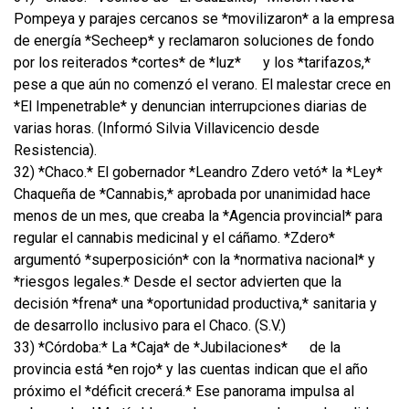
Pompeya y parajes cercanos se *movilizaron* a la empresa
de energía *Secheep* y reclamaron soluciones de fondo
por los reiterados *cortes* de *luz*
y los *tarifazos,*
pese a que aún no comenzó el verano. El malestar crece en
*El Impenetrable* y denuncian interrupciones diarias de
varias horas. (Informó Silvia Villavicencio desde
Resistencia).
32) *Chaco.* El gobernador *Leandro Zdero vetó* la *Ley*
Chaqueña de *Cannabis,* aprobada por unanimidad hace
menos de un mes, que creaba la *Agencia provincial* para
regular el cannabis medicinal y el cáñamo. *Zdero*
argumentó *superposición* con la *normativa nacional* y
*riesgos legales.* Desde el sector advierten que la
decisión *frena* una *oportunidad productiva,* sanitaria y
de desarrollo inclusivo para el Chaco. (S.V.)
33) *Córdoba:* La *Caja* de *Jubilaciones*
de la
provincia está *en rojo* y las cuentas indican que el año
próximo el *déficit crecerá.* Ese panorama impulsa al