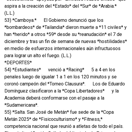
aspira a la creación del *Estado* del *Sur* de *Arabia.*
(L.L.)
53) *Camboya.*
El Gobierno denunció que los
*bombardeos* de *Tailandia* dieron muerte a *11 civiles* y
han *herido* a otros *59* desde su *reanudación* el 7 de
diciembre y tras un fin de semana de nuevas *hostilidades*
en medio de esfuerzos internacionales aún infructuosos
para lograr un alto el fuego. (L.L.)
*DEPORTES*
54) *Estudiantes*
venció a *Racing*
5 a 4 en los
penales luego de igualar 1 a 1 en los 120 minutos y se
coronó campeón del *Torneo Clausura*.
Los de Eduardo
Domínguez clasificaron a la *Copa Libertadores*
y la
Academia deberá conformarse con el pasaje a la
*Sudamericana*.
55) *Salta. San José de Metán* fue sede de la *Copa
Metán 2025* de *Fisicoculturismo* y *Fitness,*
competencia nacional que reunió a atletas de todo el país.