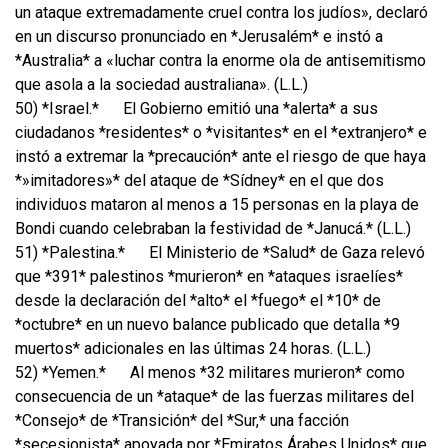
un ataque extremadamente cruel contra los judíos», declaró
en un discurso pronunciado en *Jerusalém* e instó a
*Australia* a «luchar contra la enorme ola de antisemitismo
que asola a la sociedad australiana». (L.L.)
50) *Israel.*
El Gobierno emitió una *alerta* a sus
ciudadanos *residentes* o *visitantes* en el *extranjero* e
instó a extremar la *precaución* ante el riesgo de que haya
*»imitadores»* del ataque de *Sídney* en el que dos
individuos mataron al menos a 15 personas en la playa de
Bondi cuando celebraban la festividad de *Janucá.* (L.L.)
51) *Palestina.*
El Ministerio de *Salud* de Gaza relevó
que *391* palestinos *murieron* en *ataques israelíes*
desde la declaración del *alto* el *fuego* el *10* de
*octubre* en un nuevo balance publicado que detalla *9
muertos* adicionales en las últimas 24 horas. (L.L.)
52) *Yemen.*
Al menos *32 militares murieron* como
consecuencia de un *ataque* de las fuerzas militares del
*Consejo* de *Transición* del *Sur,* una facción
*secesionista* apoyada por *Emiratos Árabes Unidos* que