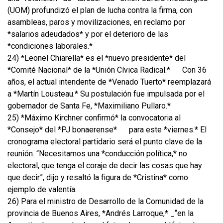
(UOM) profundizó el plan de lucha contra la firma, con
asambleas, paros y movilizaciones, en reclamo por
*salarios adeudados* y por el deterioro de las
*condiciones laborales.*
24) *Leonel Chiarella* es el *nuevo presidente* del
*Comité Nacional* de la *Unión Cívica Radical.*
Con 36
años, el actual intendente de *Venado Tuerto* reemplazará
a *Martín Lousteau.* Su postulación fue impulsada por el
gobernador de Santa Fe, *Maximiliano Pullaro.*
25) *Máximo Kirchner confirmó* la convocatoria al
*Consejo* del *PJ bonaerense*
para este *viernes.* El
cronograma electoral partidario será el punto clave de la
reunión. “Necesitamos una *conducción política,* no
electoral, que tenga el coraje de decir las cosas que hay
que decir”, dijo y resaltó la figura de *Cristina* como
ejemplo de valentía.
26) Para el ministro de Desarrollo de la Comunidad de la
provincia de Buenos Aires, *Andrés Larroque,* _“en la