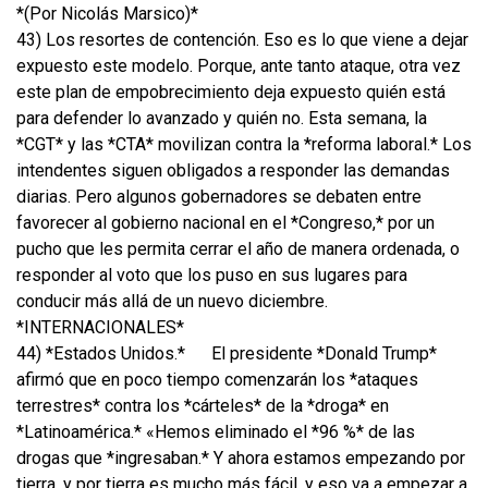
*(Por Nicolás Marsico)*
43) Los resortes de contención. Eso es lo que viene a dejar
expuesto este modelo. Porque, ante tanto ataque, otra vez
este plan de empobrecimiento deja expuesto quién está
para defender lo avanzado y quién no. Esta semana, la
*CGT* y las *CTA* movilizan contra la *reforma laboral.* Los
intendentes siguen obligados a responder las demandas
diarias. Pero algunos gobernadores se debaten entre
favorecer al gobierno nacional en el *Congreso,* por un
pucho que les permita cerrar el año de manera ordenada, o
responder al voto que los puso en sus lugares para
conducir más allá de un nuevo diciembre.
*INTERNACIONALES*
44) *Estados Unidos.*
El presidente *Donald Trump*
afirmó que en poco tiempo comenzarán los *ataques
terrestres* contra los *cárteles* de la *droga* en
*Latinoamérica.* «Hemos eliminado el *96 %* de las
drogas que *ingresaban.* Y ahora estamos empezando por
tierra, y por tierra es mucho más fácil, y eso va a empezar a