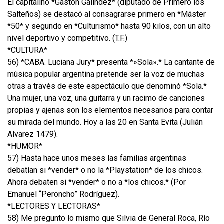
El capitalino *Gastón Galíndez* (diputado de Primero los
Salteños) se destacó al consagrarse primero en *Máster
*50* y segundo en *Culturismo* hasta 90 kilos, con un alto
nivel deportivo y competitivo. (T.F.)
*CULTURA*
56) *CABA. Luciana Jury* presenta *»Sola».* La cantante de
música popular argentina pretende ser la voz de muchas
otras a través de este espectáculo que denominó *Sola.*
Una mujer, una voz, una guitarra y un racimo de canciones
propias y ajenas son los elementos necesarios para contar
su mirada del mundo. Hoy a las 20 en Santa Evita (Julián
Alvarez 1479).
*HUMOR*
57) Hasta hace unos meses las familias argentinas
debatían si *vender* o no la *Playstation* de los chicos.
Ahora debaten si *vender* o no a *los chicos.* (Por
Emanuel “Peroncho” Rodríguez).
*LECTORES Y LECTORAS*
58) Me pregunto lo mismo que Silvia de General Roca, Río