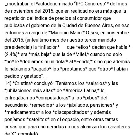
_mostraban el *autodenominado “IPC Congreso”* del mes
de noviembre del 2015, que en realidad no era más que la
repetición del índice de precios al consumidor que
publicaba el gobierno de la Ciudad de Buenos Aires, en ese
entonces a cargo de *Mauricio Macri.* O sea, en noviembre
del 2015, (anteúltimo mes de nuestro tercer mandato
presidencial) la *inflación*
que *ellos* decían que había *
(2,4%)* era *más baja* que la de *Milei,* cuando no solo
*no* le *debíamos ni un dólar* al *Fondo,* sino que además
le habíamos *pagado* los *préstamos* que *otros* habían
pedido y gastado”._
14) *Cristina* concluyó: “Teníamos los *salarios* y las
*jubilaciones más altas* de *América Latina,* le
entregábamos *computadoras* a los *pibes* del
secundario, *remedios* a los *jubilados, pensiones* y
*medicamentos* a los *discapacitados* y además
poníamos *satélites* en el espacio, entre otras tantas
cosas que para enumerarlas no nos alcanzan los caracteres
de X”, completó.