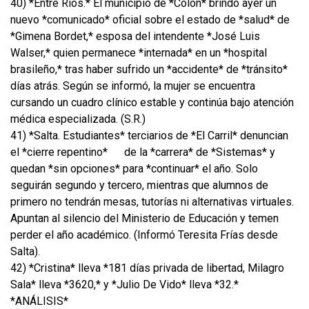
40) *Entre Ríos.* El municipio de *Colón* brindó ayer un
nuevo *comunicado* oficial sobre el estado de *salud* de
*Gimena Bordet,* esposa del intendente *José Luis
Walser,* quien permanece *internada* en un *hospital
brasileño,* tras haber sufrido un *accidente* de *tránsito*
días atrás. Según se informó, la mujer se encuentra
cursando un cuadro clínico estable y continúa bajo atención
médica especializada. (S.R.)
41) *Salta. Estudiantes* terciarios de *El Carril* denuncian
el *cierre repentino*
de la *carrera* de *Sistemas* y
quedan *sin opciones* para *continuar* el año. Solo
seguirán segundo y tercero, mientras que alumnos de
primero no tendrán mesas, tutorías ni alternativas virtuales.
Apuntan al silencio del Ministerio de Educación y temen
perder el año académico. (Informó Teresita Frías desde
Salta).
42) *Cristina* lleva *181 días privada de libertad, Milagro
Sala* lleva *3620,* y *Julio De Vido* lleva *32.*
*ANÁLISIS*