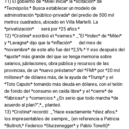
11) El gobierno de *Milei inicia* la *licitación* de
*Tecnópolis.* Busca establecer un modelo de
administración *público-privada* del predio de 500 mil
metros cuadrados, ubicado en Villa Martelli. La
*privatización*
será por *25 años.*
12) *Cristina* escribió el *viernes:* _“El *Indec* de *Milei*
y *Lavagna* dijo que la *inflación*
del mes de
*noviembre* de este año fue del *2,5%.* Y eso después del
*ajuste* más grande del que se tenga memoria sobre
salarios, jubilaciones, obra pública y recursos de las
provincias, de un *nuevo préstamo* del *FMI* por *20 mil
millones* de dólares más, de la ayuda de *Trump* y el
*Toto Caputo* tomando más deuda en dólares, con el telón
de fondo del *consumo en caída libre* y el *cierre* de
*fábricas* y *comercios.* ¿En serio que todo marcha *de
acuerdo al plan?”,*_ planteó.
13) *Cristina* recordó: _“Hace exactamente *diez años,*
los impresentables de siempre_ (en referencia a Patricia
*Bullrich,* Federico *Sturzenegger* y Pablo Tonelli)*