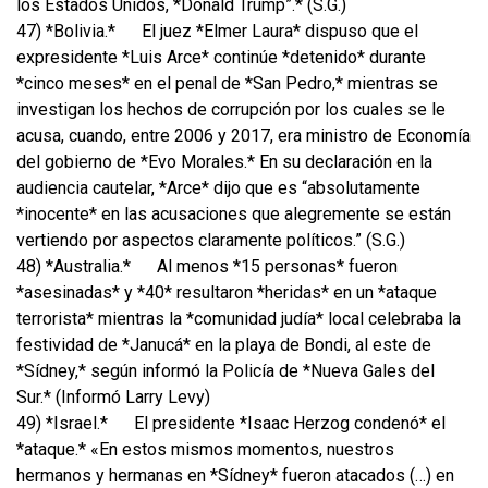
los Estados Unidos, *Donald Trump”.* (S.G.)
47) *Bolivia.*
El juez *Elmer Laura* dispuso que el
expresidente *Luis Arce* continúe *detenido* durante
*cinco meses* en el penal de *San Pedro,* mientras se
investigan los hechos de corrupción por los cuales se le
acusa, cuando, entre 2006 y 2017, era ministro de Economía
del gobierno de *Evo Morales.* En su declaración en la
audiencia cautelar, *Arce* dijo que es “absolutamente
*inocente* en las acusaciones que alegremente se están
vertiendo por aspectos claramente políticos.” (S.G.)
48) *Australia.*
Al menos *15 personas* fueron
*asesinadas* y *40* resultaron *heridas* en un *ataque
terrorista* mientras la *comunidad judía* local celebraba la
festividad de *Janucá* en la playa de Bondi, al este de
*Sídney,* según informó la Policía de *Nueva Gales del
Sur.* (Informó Larry Levy)
49) *Israel.*
El presidente *Isaac Herzog condenó* el
*ataque.* «En estos mismos momentos, nuestros
hermanos y hermanas en *Sídney* fueron atacados (…) en