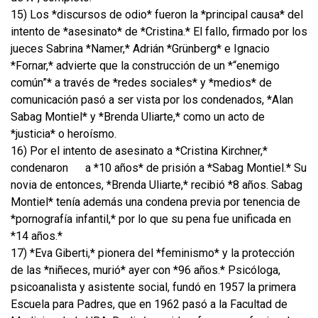
15) Los *discursos de odio* fueron la *principal causa* del
intento de *asesinato* de *Cristina.* El fallo, firmado por los
jueces Sabrina *Namer,* Adrián *Grünberg* e Ignacio
*Fornar,* advierte que la construcción de un *“enemigo
común”* a través de *redes sociales* y *medios* de
comunicación pasó a ser vista por los condenados, *Alan
Sabag Montiel* y *Brenda Uliarte,* como un acto de
*justicia* o heroísmo.
16) Por el intento de asesinato a *Cristina Kirchner,*
condenaron
a *10 años* de prisión a *Sabag Montiel.* Su
novia de entonces, *Brenda Uliarte,* recibió *8 años. Sabag
Montiel* tenía además una condena previa por tenencia de
*pornografía infantil,* por lo que su pena fue unificada en
*14 años.*
17) *Eva Giberti,* pionera del *feminismo* y la protección
de las *niñeces, murió* ayer con *96 años.* Psicóloga,
psicoanalista y asistente social, fundó en 1957 la primera
Escuela para Padres, que en 1962 pasó a la Facultad de