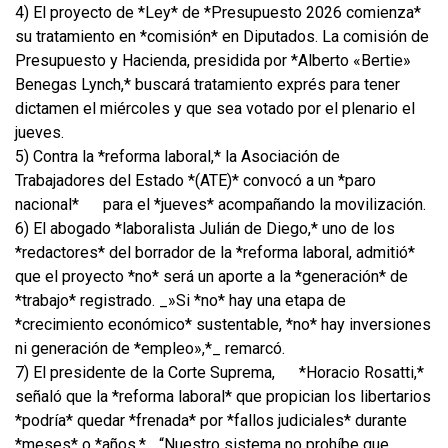
4) El proyecto de *Ley* de *Presupuesto 2026 comienza*
su tratamiento en *comisión* en Diputados. La comisión de
Presupuesto y Hacienda, presidida por *Alberto «Bertie»
Benegas Lynch,* buscará tratamiento exprés para tener
dictamen el miércoles y que sea votado por el plenario el
jueves.
5) Contra la *reforma laboral,* la Asociación de
Trabajadores del Estado *(ATE)* convocó a un *paro
nacional*
para el *jueves* acompañando la movilización.
6) El abogado *laboralista Julián de Diego,* uno de los
*redactores* del borrador de la *reforma laboral, admitió*
que el proyecto *no* será un aporte a la *generación* de
*trabajo* registrado. _»Si *no* hay una etapa de
*crecimiento económico* sustentable, *no* hay inversiones
ni generación de *empleo»,*_ remarcó.
7) El presidente de la Corte Suprema,
*Horacio Rosatti,*
señaló que la *reforma laboral* que propician los libertarios
*podría* quedar *frenada* por *fallos judiciales* durante
*meses* o *años.* _“Nuestro sistema no prohíbe que