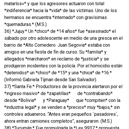
matarlos»* y que los agresores actuaron con total
*indiferencia* hacia la *vida* de las víctimas. Uno de los
hermanos se encuentra *internado* con gravísimas
*quemaduras.* (M.S.)
36) *Jujuy.* Un *chico* de *14 años* fue *asesinado* el
sábado por otro adolescente en medio de una gresca en el
barrio de *Alto Comedero. Juan Segovia* estaba con
amigos en una fiesta de fin de curso. Su *familia* y
allegados *marcharon* en reclamo de *justicia* y se
produjeron incidentes con la policía. Por el homicidio están
*detenidos* un *chico* de *15* y una *chica* de *16.*
(Informó Gabriela Tijman desde San Salvador).
37) *Santa Fe.* Productores de la provincia alertaron por el
*ingreso masivo* de *zapatillas*
de *contrabando*
desde *Bolivia*
y *Paraguay*
que *compiten* con la
*industria legal* y se venden a *precios* muy *bajos,* sin
controles aduaneros. “Antes eran pequeños ´pasadores´,
ahora entran camiones completos”, aseguraron. (M.S.)
38) *Tucumán.* Fue promulgada la *Ley 9937,* propuesta