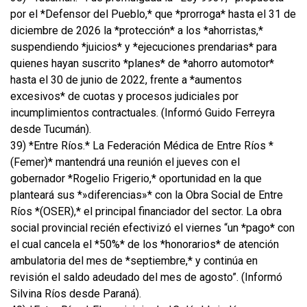
por el *Defensor del Pueblo,* que *prorroga* hasta el 31 de
diciembre de 2026 la *protección* a los *ahorristas,*
suspendiendo *juicios* y *ejecuciones prendarias* para
quienes hayan suscrito *planes* de *ahorro automotor*
hasta el 30 de junio de 2022, frente a *aumentos
excesivos* de cuotas y procesos judiciales por
incumplimientos contractuales. (Informó Guido Ferreyra
desde Tucumán).
39) *Entre Ríos.* La Federación Médica de Entre Ríos *
(Femer)* mantendrá una reunión el jueves con el
gobernador *Rogelio Frigerio,* oportunidad en la que
planteará sus *»diferencias»* con la Obra Social de Entre
Ríos *(OSER),* el principal financiador del sector. La obra
social provincial recién efectivizó el viernes “un *pago* con
el cual cancela el *50%* de los *honorarios* de atención
ambulatoria del mes de *septiembre,* y continúa en
revisión el saldo adeudado del mes de agosto”. (Informó
Silvina Ríos desde Paraná).