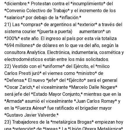
*diciembre.* Protestan contra el *incumplimiento* del
*Convenio Colectivo de Trabajo* y el incremento de los
*salarios* por debajo de la *inflación.*
21) Las *compras* de argentinos al *exterior* a través del
sistema courier *(puerta a puerta)
aumentaron* un
*300%* este año. El ingreso al país por esta vía totaliza
*694 millones* de dólares en lo que va del año, según la
consultora Analytica. Electrónica, indumentaria, cosmética y
electrodomésticos están entre los más solicitados.
22) Vestido con el *uniforme* del Ejército, el *milico
Carlos Presti juró* el viernes como *ministro* de
*Defensa.* El nuevo *jefe* del *Ejército* será el general
*Oscar Zarich,* el vicealmirante *Marcelo Dalle Nogare*
será jefe del *Estado Mayor Conjunto,* mientras que en la
*Armada* asumió el vicealmirante *Juan Carlos Romay* y
en la *Fuerza Aérea* fue ratificado el brigadier mayor
*Gustavo Javier Valverde.*
23) Trabajadores de la *metalúrgica Brogas* empiezan hoy
una *retención* de *tareas.* La *Unión Obrera Metalúrgica*