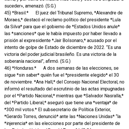
suceder», amenazó. (S.G.)
45) *Brasil.*
El juez del Tribunal Supremo, *Alexandre de
Moraes,* destacó el reclamo político del presidente *Lula
da Silva* para que el gobierno de *Estados Unidos anule*
las *sanciones* que le había impuesto por haber llevado a
prisión al expresidente *Jair Bolsonaro,* acusado por el
intento de golpe de Estado de diciembre de 2022. “Es una
victoria del poder judicial brasileño. Es una victoria de la
soberanía nacional”, afirmó. (S.G.)
46) *Honduras.*
A dos semanas de las elecciones, se
sigue *sin saber* quién fue el *presidente elegido* el 30
de noviembre. *Ana Hall,* del Consejo Nacional Electoral, no
informó el resultado del escrutinio de las actas impugnadas
por el *Partido Nacional,* mientras que *Salvador Nasralla,*
del *Partido Liberal,* aseguró que tiene una *ventaja* de
*300 mil votos.* El subsecretario de Política Exterior,
*Gerardo Torres, denunció* ante las *Naciones Unidas* “la
*injerencia* en las elecciones por parte del presidente de