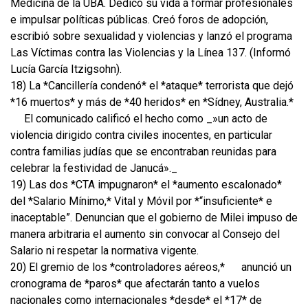
Medicina de la UBA. Dedicó su vida a formar profesionales
e impulsar políticas públicas. Creó foros de adopción,
escribió sobre sexualidad y violencias y lanzó el programa
Las Víctimas contra las Violencias y la Línea 137. (Informó
Lucía García Itzigsohn).
18) La *Cancillería condenó* el *ataque* terrorista que dejó
*16 muertos* y más de *40 heridos* en *Sídney, Australia.*
El comunicado calificó el hecho como _»un acto de
violencia dirigido contra civiles inocentes, en particular
contra familias judías que se encontraban reunidas para
celebrar la festividad de Janucá»._
19) Las dos *CTA impugnaron* el *aumento escalonado*
del *Salario Mínimo,* Vital y Móvil por *“insuficiente* e
inaceptable”. Denuncian que el gobierno de Milei impuso de
manera arbitraria el aumento sin convocar al Consejo del
Salario ni respetar la normativa vigente.
20) El gremio de los *controladores aéreos,*
anunció un
cronograma de *paros* que afectarán tanto a vuelos
nacionales como internacionales *desde* el *17* de