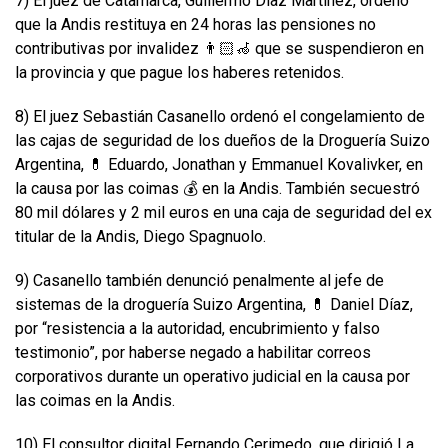
7) El juez de Catamarca, Guillermo Díaz Martínez, ordenó
que la Andis restituya en 24 horas las pensiones no
contributivas por invalidez 👨🏻‍🦽 que se suspendieron en
la provincia y que pague los haberes retenidos.
8) El juez Sebastián Casanello ordenó el congelamiento de
las cajas de seguridad de los dueños de la Droguería Suizo
Argentina, 💊 Eduardo, Jonathan y Emmanuel Kovalivker, en
la causa por las coimas 💰 en la Andis. También secuestró
80 mil dólares y 2 mil euros en una caja de seguridad del ex
titular de la Andis, Diego Spagnuolo.
9) Casanello también denunció penalmente al jefe de
sistemas de la droguería Suizo Argentina, 💊 Daniel Díaz,
por “resistencia a la autoridad, encubrimiento y falso
testimonio”, por haberse negado a habilitar correos
corporativos durante un operativo judicial en la causa por
las coimas en la Andis.
10) El consultor digital Fernando Cerimedo, que dirigió La