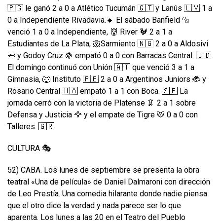
🇵🇬 le ganó 2 a 0 a Atlético Tucumán 🇬🇹 y Lanús 🇱🇻 1 a
0 a Independiente Rivadavia.🔹 El sábado Banfield 🔩
venció 1 a 0 a Independiente, 👹 River 🐓 2 a 1 a
Estudiantes de La Plata, 🦁Sarmiento 🇳🇬 2 a 0 a Aldosivi
🦈 y Godoy Cruz 🍇 empató 0 a 0 con Barracas Central. 🇮🇩
El domingo continuó con Unión 🇦🇹 que venció 3 a 1 a
Gimnasia, 🐺 Instituto 🇵🇪 2 a 0 a Argentinos Juniors 🐞 y
Rosario Central 🇺🇦 empató 1 a 1 con Boca. 🇸🇪 La
jornada cerró con la victoria de Platense 🦑 2 a 1 sobre
Defensa y Justicia 🦅 y el empate de Tigre 🐯 0 a 0 con
Talleres. 🇬🇷
CULTURA 🎭
52) CABA. Los lunes de septiembre se presenta la obra
teatral «Una de película» de Daniel Dalmaroni con dirección
de Leo Prestía. Una comedia hilarante donde nadie piensa
que el otro dice la verdad y nada parece ser lo que
aparenta. Los lunes a las 20 en el Teatro del Pueblo