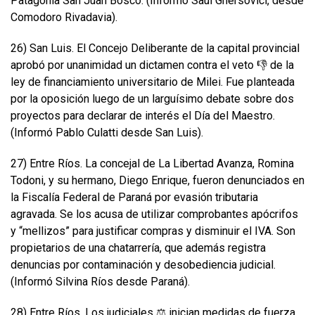
Patagonia San Juan Bosco. (Informó Saúl Ghersovici, desde
Comodoro Rivadavia).
26) San Luis. El Concejo Deliberante de la capital provincial
aprobó por unanimidad un dictamen contra el veto 👎 de la
ley de financiamiento universitario de Milei. Fue planteada
por la oposición luego de un larguísimo debate sobre dos
proyectos para declarar de interés el Día del Maestro.
(Informó Pablo Culatti desde San Luis).
27) Entre Ríos. La concejal de La Libertad Avanza, Romina
Todoni, y su hermano, Diego Enrique, fueron denunciados en
la Fiscalía Federal de Paraná por evasión tributaria
agravada. Se los acusa de utilizar comprobantes apócrifos
y “mellizos” para justificar compras y disminuir el IVA. Son
propietarios de una chatarrería, que además registra
denuncias por contaminación y desobediencia judicial.
(Informó Silvina Ríos desde Paraná).
28) Entre Ríos. Los judiciales ⚖️ inician medidas de fuerza