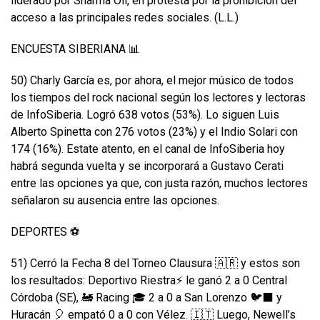
liderado por Sharma Oli, en protesta por la prohibición del
acceso a las principales redes sociales. (L.L.)
ENCUESTA SIBERIANA 📊
50) Charly García es, por ahora, el mejor músico de todos
los tiempos del rock nacional según los lectores y lectoras
de InfoSiberia. Logró 638 votos (53%). Lo siguen Luis
Alberto Spinetta con 276 votos (23%) y el Indio Solari con
174 (16%). Estate atento, en el canal de InfoSiberia hoy
habrá segunda vuelta y se incorporará a Gustavo Cerati
entre las opciones ya que, con justa razón, muchos lectores
señalaron su ausencia entre las opciones.
DEPORTES ⚽
51) Cerró la Fecha 8 del Torneo Clausura 🇦🇷 y estos son
los resultados: Deportivo Riestra⚡️ le ganó 2 a 0 Central
Córdoba (SE), 🚂 Racing 🎓 2 a 0 a San Lorenzo 🐦⬛ y
Huracán 🎈 empató 0 a 0 con Vélez. 🇮🇹 Luego, Newell’s