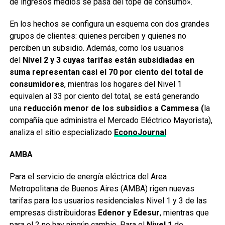
de ingresos medios se pasa del tope de consumo».
En los hechos se configura un esquema con dos grandes
grupos de clientes: quienes perciben y quienes no
perciben un subsidio. Además, como los usuarios
del
Nivel 2 y
3 cuyas tarifas están subsidiadas en
suma representan
casi el 70 por ciento del total de
consumidores
, mientras los hogares del Nivel 1
equivalen al 33 por ciento del total, se está generando
una
reducción menor de los subsidios a
Cammesa
(
la
compañía que administra el Mercado Eléctrico Mayorista),
analiza el sitio especializado
EconoJournal
.
AMBA
Para el servicio de energía eléctrica del Area
Metropolitana de Buenos Aires (AMBA) rigen nuevas
tarifas para los usuarios residenciales Nivel 1 y 3 de las
empresas distribuidoras
Edenor y Edesur
, mientras que
para el 2 no hay ningún cambio. Para el
Nivel 1
de