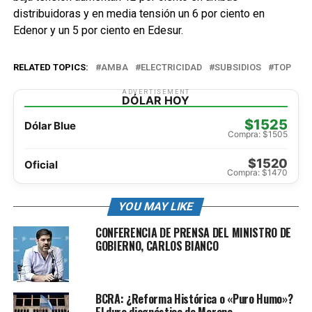
distribuidoras y en media tensión un 6 por ciento en
Edenor y un 5 por ciento en Edesur.
RELATED TOPICS:
AMBA
ELECTRICIDAD
SUBSIDIOS
TOP
ADVERTISEMENT
DÓLAR HOY
$1525
Dólar Blue
Compra: $1505
$1520
Oficial
Compra: $1470
YOU MAY LIKE
CONFERENCIA DE PRENSA DEL MINISTRO DE
GOBIERNO, CARLOS BIANCO
BCRA: ¿Reforma Histórica o «Puro Humo»?
El duro diagnóstico de Moreno