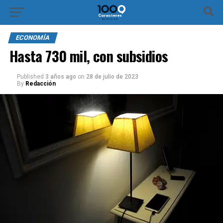
Ir a la versión móvil
ECONOMÍA
Hasta 730 mil, con subsidios
Published
3 años ago
on
28 de julio de 2023
By
Redacción