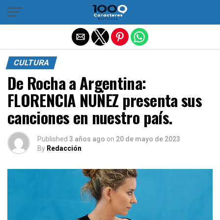
Salir de la versión móvil
CULTURA
De Rocha a Argentina:
FLORENCIA NUÑEZ presenta sus
canciones en nuestro país.
Published
3 años ago
on
20 de mayo de 2023
By
Redacción