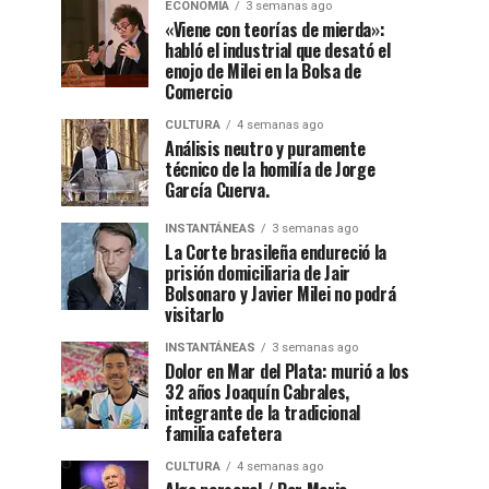
ECONOMÍA
3 semanas ago
«Viene con teorías de mierda»:
habló el industrial que desató el
enojo de Milei en la Bolsa de
Comercio
CULTURA
4 semanas ago
Análisis neutro y puramente
técnico de la homilía de Jorge
García Cuerva.
INSTANTÁNEAS
3 semanas ago
La Corte brasileña endureció la
prisión domiciliaria de Jair
Bolsonaro y Javier Milei no podrá
visitarlo
INSTANTÁNEAS
3 semanas ago
Dolor en Mar del Plata: murió a los
32 años Joaquín Cabrales,
integrante de la tradicional
familia cafetera
CULTURA
4 semanas ago