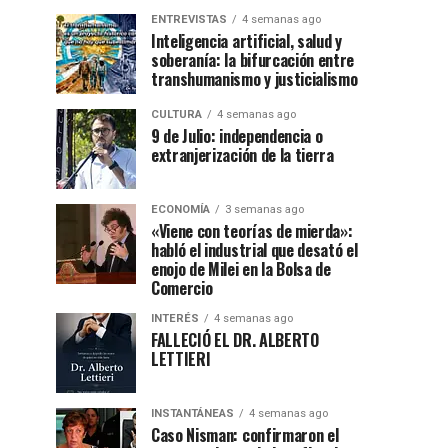
ENTREVISTAS
4 semanas ago
Inteligencia artificial, salud y
soberanía: la bifurcación entre
transhumanismo y justicialismo
CULTURA
4 semanas ago
9 de Julio: independencia o
extranjerización de la tierra
ECONOMÍA
3 semanas ago
«Viene con teorías de mierda»:
habló el industrial que desató el
enojo de Milei en la Bolsa de
Comercio
INTERÉS
4 semanas ago
FALLECIÓ EL DR. ALBERTO
LETTIERI
INSTANTÁNEAS
4 semanas ago
Caso Nisman: confirmaron el