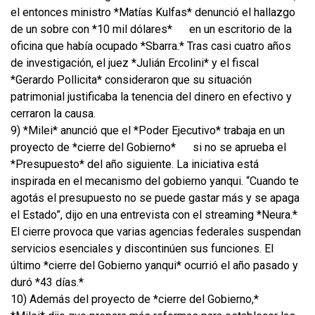
el entonces ministro *Matías Kulfas* denunció el hallazgo
de un sobre con *10 mil dólares*
en un escritorio de la
oficina que había ocupado *Sbarra.* Tras casi cuatro años
de investigación, el juez *Julián Ercolini* y el fiscal
*Gerardo Pollicita* consideraron que su situación
patrimonial justificaba la tenencia del dinero en efectivo y
cerraron la causa.
9) *Milei* anunció que el *Poder Ejecutivo* trabaja en un
proyecto de *cierre del Gobierno*
si no se aprueba el
*Presupuesto* del año siguiente. La iniciativa está
inspirada en el mecanismo del gobierno yanqui. “Cuando te
agotás el presupuesto no se puede gastar más y se apaga
el Estado”, dijo en una entrevista con el streaming *Neura.*
El cierre provoca que varias agencias federales suspendan
servicios esenciales y discontinúen sus funciones. El
último *cierre del Gobierno yanqui* ocurrió el año pasado y
duró *43 días.*
10) Además del proyecto de *cierre del Gobierno,*