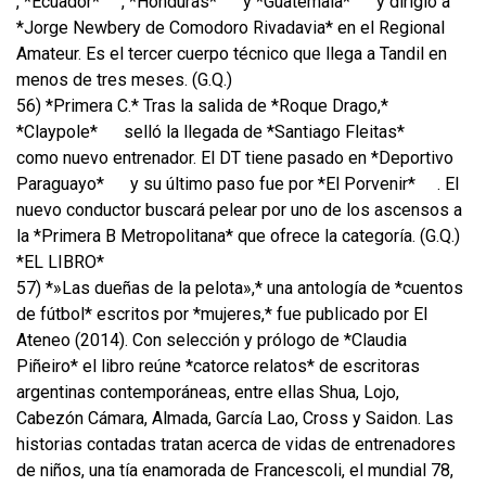
, *Ecuador*
, *Honduras*
y *Guatemala*
y dirigió a
*Jorge Newbery de Comodoro Rivadavia* en el Regional
Amateur. Es el tercer cuerpo técnico que llega a Tandil en
menos de tres meses. (G.Q.)
56) *Primera C.* Tras la salida de *Roque Drago,*
*Claypole*
selló la llegada de *Santiago Fleitas*
como nuevo entrenador. El DT tiene pasado en *Deportivo
Paraguayo*
y su último paso fue por *El Porvenir*
. El
nuevo conductor buscará pelear por uno de los ascensos a
la *Primera B Metropolitana* que ofrece la categoría. (G.Q.)
*EL LIBRO*
57) *»Las dueñas de la pelota»,* una antología de *cuentos
de fútbol* escritos por *mujeres,* fue publicado por El
Ateneo (2014). Con selección y prólogo de *Claudia
Piñeiro* el libro reúne *catorce relatos* de escritoras
argentinas contemporáneas, entre ellas Shua, Lojo,
Cabezón Cámara, Almada, García Lao, Cross y Saidon. Las
historias contadas tratan acerca de vidas de entrenadores
de niños, una tía enamorada de Francescoli, el mundial 78,