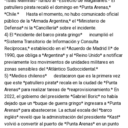
*Islas Malvinas* rumbo al *Estrecho de Magallanes.* El
patrullero pirata recaló el domingo en *Punta Arenas,*
*Chile.*
Hasta el momento, no hubo comunicado oficial
público de la *Armada Argentina,* el *Ministerio de
Defensa* ni la *Cancillería* sobre el incidente.
4) El *incidente del barco pirata gringo*
incumplió el
*Sistema Transitorio de Información y Consulta
Recíprocas,* establecido en el *Acuerdo de Madrid II* de
1990, que obliga a *Argentina* y al *Reino Unido* a notificar
previamente los movimientos de unidades militares en
zonas sensibles del *Atlántico Sudoccidental.*
5) *Medios chilenos*
destacaron que es la primera vez
que este *patrullero pirata* recala en la ciudad de *Punta
Arenas* para realizar tareas de *reaprovisionamiento.* En
2022, el gobierno del presidente *Gabriel Boric* no había
dejado que un *buque de guerra gringo* ingresara a *Punta
Arenas* para abastecerse. La actual escala del *barco
inglés* reveló que la administración del presidente *Kast*
volvió a convertir al puerto de *Punta Arenas* en un punto