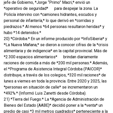
jefe de Gobierno, *Jorge “Primo” Macri,* envió un
*operativo de seguridad*
para despejar la zona. La
Policía intervino con *camiones hidrantes, escudos y
personal de infantería,* lo que derivó en *corridas y
piedrazos.* Al menos *64 personas resultaron heridas* y
hubo *14 detenidos.*
20) *Córdoba.* En un informe producido por *InfoSiberia* y
*La Nueva Mañana,* se dieron a conocer cifras de la *crisis
alimentaria y de indigencia* en la capital provincial. Más de
*2.300 espacios alimentarios*
brindan diariamente
raciones de comida a más de *200 mil personas.* Además,
el *Programa de Asistencia Integral Córdoba (PAICOR)*
distribuye, a través de los colegios, *320 mil raciones* de
lunes a viernes en toda la provincia. Entre 2020 y 2025, las
*personas en situación de calle* se incrementaron un
*492%.* (Informó Luis Zanetti desde Córdoba).
21) *Tierra del Fuego.* La *Agencia de Administración de
Bienes del Estado (AABE)* decidió poner a la *venta* un
predio de casi *3 mil metros cuadrados* perteneciente a la