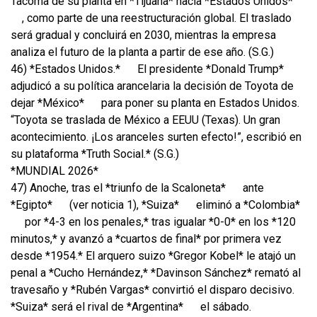
Tacoma de su planta en *Tijuana* hacia *Estados Unidos*
, como parte de una reestructuración global. El traslado
será gradual y concluirá en 2030, mientras la empresa
analiza el futuro de la planta a partir de ese año. (S.G.)
46) *Estados Unidos.*
El presidente *Donald Trump*
adjudicó a su política arancelaria la decisión de Toyota de
dejar *México*
para poner su planta en Estados Unidos.
“Toyota se traslada de México a EEUU (Texas). Un gran
acontecimiento. ¡Los aranceles surten efecto!”, escribió en
su plataforma *Truth Social.* (S.G.)
*MUNDIAL 2026*
47) Anoche, tras el *triunfo de la Scaloneta*
ante
*Egipto*
(ver noticia 1), *Suiza*
eliminó a *Colombia*
por *4-3 en los penales,* tras igualar *0-0* en los *120
minutos,* y avanzó a *cuartos de final* por primera vez
desde *1954.* El arquero suizo *Gregor Kobel* le atajó un
penal a *Cucho Hernández,* *Davinson Sánchez* remató al
travesaño y *Rubén Vargas* convirtió el disparo decisivo.
*Suiza* será el rival de *Argentina*
el sábado.