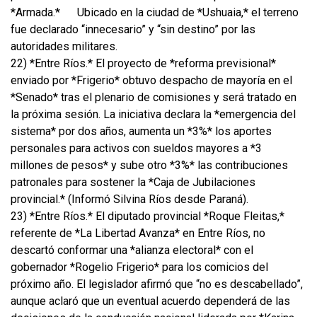
*Armada.*
Ubicado en la ciudad de *Ushuaia,* el terreno
fue declarado “innecesario” y “sin destino” por las
autoridades militares.
22) *Entre Ríos.* El proyecto de *reforma previsional*
enviado por *Frigerio* obtuvo despacho de mayoría en el
*Senado* tras el plenario de comisiones y será tratado en
la próxima sesión. La iniciativa declara la *emergencia del
sistema* por dos años, aumenta un *3%* los aportes
personales para activos con sueldos mayores a *3
millones de pesos* y sube otro *3%* las contribuciones
patronales para sostener la *Caja de Jubilaciones
provincial.* (Informó Silvina Ríos desde Paraná).
23) *Entre Ríos.* El diputado provincial *Roque Fleitas,*
referente de *La Libertad Avanza* en Entre Ríos, no
descartó conformar una *alianza electoral* con el
gobernador *Rogelio Frigerio* para los comicios del
próximo año. El legislador afirmó que “no es descabellado”,
aunque aclaró que un eventual acuerdo dependerá de las