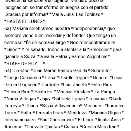
levanten la sanción a un jugador. Me duró poco la
indignación: se transformó en alegría con el partido.
¡Gracias por informar! *María Julia, Las Toninas.*
*HASTA EL LUNES*
63) Mañana celebramos nuestra *Independencia,* que
siempre viene bien recordar y defender. Que tengan un
hermoso *fin de semana largo.* Nos reencontramos el
*lunes.* Y el sábado, todos a alentar a la *Selección* para
ganarle a Suiza. *¡Viva la Patria y vamos Argentina!*
*STAFF DE HOY
*
64) Director: *Juan Martín Ramos Padilla.* Subeditor:
*Diego Colinamún.* Lesa: *Giselle Tepper.* Género: *Lucía
García Itzigsohn.* Córdoba: *Luis Zanetti.* Entre Ríos:
*Silvina Ríos.* Santa Fe: *Mariana Steckler.* La Pampa:
*Nadia Villegas.* Jujuy *Gabriela Tijman.* Tucumán: *Guido
Ferreyra.* Chaco: *Silvia Villavicencio* Misiones: *Itumelia
Torres* Salta: *Teresita Frías.* Mendoza: *Mariana Olguín.*
Internacionales: *Saúl Gherscovici.* El Libro: *Analía Ávila.*
Ascenso: *Gonzalo Quintas.* Cultura: *Cecilia Milsztein.*