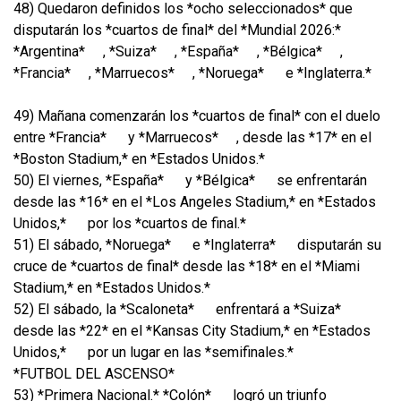
48) Quedaron definidos los *ocho seleccionados* que
disputarán los *cuartos de final* del *Mundial 2026:*
*Argentina*
, *Suiza*
, *España*
, *Bélgica*
,
*Francia*
, *Marruecos*
, *Noruega*
e *Inglaterra.*
49) Mañana comenzarán los *cuartos de final* con el duelo
entre *Francia*
y *Marruecos*
, desde las *17* en el
*Boston Stadium,* en *Estados Unidos.*
50) El viernes, *España*
y *Bélgica*
se enfrentarán
desde las *16* en el *Los Angeles Stadium,* en *Estados
Unidos,*
por los *cuartos de final.*
51) El sábado, *Noruega*
e *Inglaterra*
disputarán su
cruce de *cuartos de final* desde las *18* en el *Miami
Stadium,* en *Estados Unidos.*
52) El sábado, la *Scaloneta*
enfrentará a *Suiza*
desde las *22* en el *Kansas City Stadium,* en *Estados
Unidos,*
por un lugar en las *semifinales.*
*FUTBOL DEL ASCENSO*
53) *Primera Nacional.* *Colón*
logró un triunfo