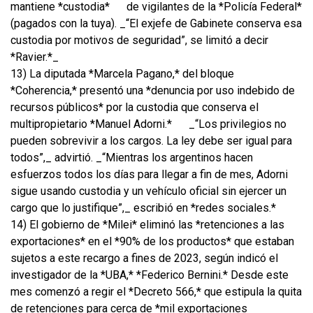
mantiene *custodia*
de vigilantes de la *Policía Federal*
(pagados con la tuya). _“El exjefe de Gabinete conserva esa
custodia por motivos de seguridad”, se limitó a decir
*Ravier.*_
13) La diputada *Marcela Pagano,* del bloque
*Coherencia,* presentó una *denuncia por uso indebido de
recursos públicos* por la custodia que conserva el
multipropietario *Manuel Adorni.*
_“Los privilegios no
pueden sobrevivir a los cargos. La ley debe ser igual para
todos”,_ advirtió. _“Mientras los argentinos hacen
esfuerzos todos los días para llegar a fin de mes, Adorni
sigue usando custodia y un vehículo oficial sin ejercer un
cargo que lo justifique”,_ escribió en *redes sociales.*
14) El gobierno de *Milei* eliminó las *retenciones a las
exportaciones* en el *90% de los productos* que estaban
sujetos a este recargo a fines de 2023, según indicó el
investigador de la *UBA,* *Federico Bernini.* Desde este
mes comenzó a regir el *Decreto 566,* que estipula la quita
de retenciones para cerca de *mil exportaciones