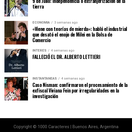
9 de Julio: independencia o extranjerización de la
tierra
ECONOMÍA
3 semanas ago
«Viene con teorías de mierda»: habló el industrial
que desató el enojo de Milei en la Bolsa de
Comercio
INTERÉS
4 semanas ago
FALLECIÓ EL DR. ALBERTO LETTIERI
INSTANTÁNEAS
4 semanas ago
Caso Nisman: confirmaron el procesamiento de la
exfiscal Viviana Fein por irregularidades en la
investigación
Copyright © 1000 Caracteres | Buenos Aires, Argentina