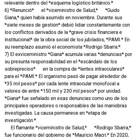
relevante dentro del *esquema logístico británico.*
6) *Renunció*
el *viceministro de Salud,*
*Guido
Giana,* quien había asumido en noviembre. Durante sus
*siete meses de gestión* debió lidiar constantemente con
los conflictos derivados de la *grave crisis financiera e
institucional* de la obra social de los jubilados, *PAMI.* En
su reemplazo asumió el economista *Rodrigo Sbarra.*
7) El exviceministro *Giana* acumula varias *denuncias* por
su presunta responsabilidad en el *escándalo de los
sobreprecios*
en la compra de *lentes intraoculares*
para el *PAMI.* El organismo pasó de pagar alrededor de
*35 mil pesos* por cada lente intraocular monofocal a
valores de entre *150 mil y 230 mil pesos* por unidad.
*Giana* fue señalado en esas denuncias como uno de los
principales operadores o responsables de las maniobras
investigadas. La causa permanece en *etapa de
investigación.*
El flamante *viceministro de Salud,*
*Rodrigo Sbarra,*
fue funcionario del gobierno de *Mauricio Macri.* En 2020,