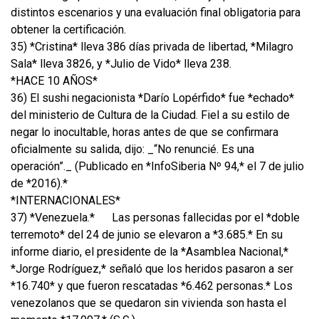
distintos escenarios y una evaluación final obligatoria para
obtener la certificación.
35) *Cristina* lleva 386 días privada de libertad, *Milagro
Sala* lleva 3826, y *Julio de Vido* lleva 238.
*HACE 10 AÑOS*
36) El sushi negacionista *Darío Lopérfido* fue *echado*
del ministerio de Cultura de la Ciudad. Fiel a su estilo de
negar lo inocultable, horas antes de que se confirmara
oficialmente su salida, dijo: _“No renuncié. Es una
operación”._ (Publicado en *InfoSiberia Nº 94,* el 7 de julio
de *2016).*
*INTERNACIONALES*
37) *Venezuela.*
Las personas fallecidas por el *doble
terremoto* del 24 de junio se elevaron a *3.685.* En su
informe diario, el presidente de la *Asamblea Nacional,*
*Jorge Rodríguez,* señaló que los heridos pasaron a ser
*16.740* y que fueron rescatadas *6.462 personas.* Los
venezolanos que se quedaron sin vivienda son hasta el