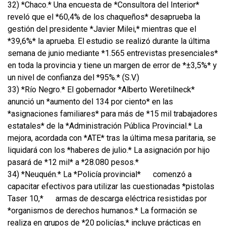
32) *Chaco.* Una encuesta de *Consultora del Interior*
reveló que el *60,4% de los chaqueños* desaprueba la
gestión del presidente *Javier Milei,* mientras que el
*39,6%* la aprueba. El estudio se realizó durante la última
semana de junio mediante *1.565 entrevistas presenciales*
en toda la provincia y tiene un margen de error de *±3,5%* y
un nivel de confianza del *95%.* (S.V.)
33) *Río Negro.* El gobernador *Alberto Weretilneck*
anunció un *aumento del 134 por ciento* en las
*asignaciones familiares* para más de *15 mil trabajadores
estatales* de la *Administración Pública Provincial.* La
mejora, acordada con *ATE* tras la última mesa paritaria, se
liquidará con los *haberes de julio.* La asignación por hijo
pasará de *12 mil* a *28.080 pesos.*
34) *Neuquén.* La *Policía provincial*
comenzó a
capacitar efectivos para utilizar las cuestionadas *pistolas
Taser 10,*
armas de descarga eléctrica resistidas por
*organismos de derechos humanos.* La formación se
realiza en grupos de *20 policías,* incluye prácticas en