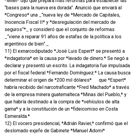
*Milei* dijo que prepara más reformas para establecer las
“bases para la nueva era dorada”. Anunció que enviará al
*Congreso* una _“nueva ley de *Mercado de Capitales,
Inocencia Fiscal II* y *desregulación del mercado de
seguros”*_ y consideró que el conjunto de reformas
_“viene a reparar 91 años de estafas de la política a los
argentinos de bien”._
11) El exnarcodiputado *José Luis Espert* se presentó a
*indagatoria* en la causa por *lavado de dinero.* Se negó a
declarar y presentó un escrito. La indagatoria fue impulsada
por el fiscal federal *Fernando Domínguez.* La causa busca
determinar el origen de *200 mil dólares*
que *Espert*
habría recibido del narcotraficante *Fred Machado* a través
de la empresa minera guatemalteca *Minas del Pueblo,* y
que habría destinado a la compra de *vehículos de alta
gama* y a la constitución de un *fideicomiso en Costa
Esmeralda.*
12) El vocero presidencial, *Adrián Ravier,* confirmó que el
deslomado exjefe de Gabinete *Manuel Adorni*