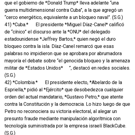
que el gobierno de *Donald Trump* lleva adelante “una
guerra multidimensional contra Cuba”, a la que agregó un
“cerco energético, equivalente a un bloqueo naval”. (S.G.)
41) *Cuba.*
El presidente *Miguel Díaz-Canel* calificó
de “cínico” el discurso ante la *ONU* del delegado
estadounidense *Jeffrey Bartos,* quien negó el duro
bloqueo contra la isla. Díaz-Canel remarcó que esas
palabras no impidieron que se aprobara por abrumadora
mayoría el debate sobre “el genocida bloqueo y la amenaza
militar de *Estados Unidos*
”, destacó en redes sociales.
(S.G.)
42) *Colombia.*
El presidente electo, *Abelardo de la
Espriella,* pidió al *Ejército* que desobedezca cualquier
orden del actual mandatario, *Gustavo Petro,* que atente
contra la Constitución y la democracia. Lo hizo luego de que
Petro no reconociera su victoria electoral, al alegar un
presunto fraude mediante manipulación algorítmica con
tecnología suministrada por la empresa israelí BlackCube.
(S.G.)