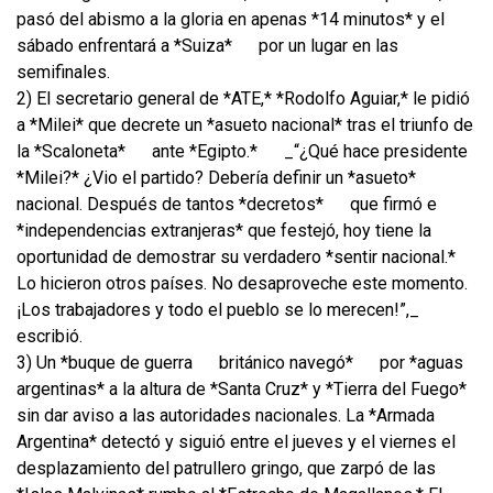
pasó del abismo a la gloria en apenas *14 minutos* y el
sábado enfrentará a *Suiza*
por un lugar en las
semifinales.
2) El secretario general de *ATE,* *Rodolfo Aguiar,* le pidió
a *Milei* que decrete un *asueto nacional* tras el triunfo de
la *Scaloneta*
ante *Egipto.*
_“¿Qué hace presidente
*Milei?* ¿Vio el partido? Debería definir un *asueto*
nacional. Después de tantos *decretos*
que firmó e
*independencias extranjeras* que festejó, hoy tiene la
oportunidad de demostrar su verdadero *sentir nacional.*
Lo hicieron otros países. No desaproveche este momento.
¡Los trabajadores y todo el pueblo se lo merecen!”,_
escribió.
3) Un *buque de guerra
británico navegó*
por *aguas
argentinas* a la altura de *Santa Cruz* y *Tierra del Fuego*
sin dar aviso a las autoridades nacionales. La *Armada
Argentina* detectó y siguió entre el jueves y el viernes el
desplazamiento del patrullero gringo, que zarpó de las