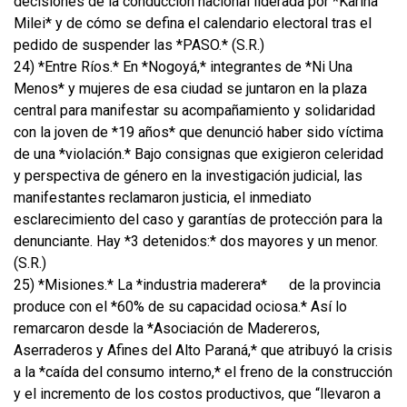
decisiones de la conducción nacional liderada por *Karina
Milei* y de cómo se defina el calendario electoral tras el
pedido de suspender las *PASO.* (S.R.)
24) *Entre Ríos.* En *Nogoyá,* integrantes de *Ni Una
Menos* y mujeres de esa ciudad se juntaron en la plaza
central para manifestar su acompañamiento y solidaridad
con la joven de *19 años* que denunció haber sido víctima
de una *violación.* Bajo consignas que exigieron celeridad
y perspectiva de género en la investigación judicial, las
manifestantes reclamaron justicia, el inmediato
esclarecimiento del caso y garantías de protección para la
denunciante. Hay *3 detenidos:* dos mayores y un menor.
(S.R.)
25) *Misiones.* La *industria maderera*
de la provincia
produce con el *60% de su capacidad ociosa.* Así lo
remarcaron desde la *Asociación de Madereros,
Aserraderos y Afines del Alto Paraná,* que atribuyó la crisis
a la *caída del consumo interno,* el freno de la construcción
y el incremento de los costos productivos, que “llevaron a