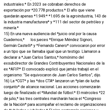
industriales.* En 2023 se cobraban derechos de
exportación por *20.778 productos.* El año que viene
quedarán apenas *1.949:* *1.695 de la agroindustria, 143 de
la industria manufacturera* y *111 del sector de petróleo y
minería.*
15) En una nueva audiencia del *juicio oral por la causa
Cuadernos,*
los jueces *Enrique Méndez Signori,
Germán Castelli* y *Fernando Canero* convocaron por error
a un tipo que se llamaba igual que un testigo. Llamaron a
declarar a *Juan Carlos Santos,* homónimo del
exsubdirector de Grandes Contribuyentes Nacionales de la
ex *AFIP.* El convocado explicó que jamás trabajó en el
organismo: “Se equivocaron de Juan Carlos Santos”, dijo.
16) La *CGT* y las *dos CTA* lanzaron un *plan de lucha
conjunto* de alcance nacional. Las acciones comenzarán
luego de finalizado el *Mundial de fútbol.* El miércoles *22
de julio,* las tres centrales marcharán hacia el *Congreso
de la Nación* para acompañar el reclamo de organizaciones