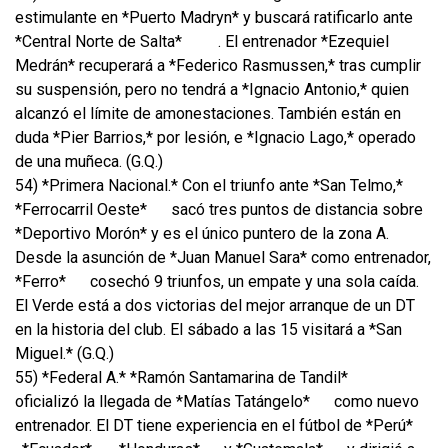
estimulante en *Puerto Madryn* y buscará ratificarlo ante
*Central Norte de Salta*
. El entrenador *Ezequiel
Medrán* recuperará a *Federico Rasmussen,* tras cumplir
su suspensión, pero no tendrá a *Ignacio Antonio,* quien
alcanzó el límite de amonestaciones. También están en
duda *Pier Barrios,* por lesión, e *Ignacio Lago,* operado
de una muñeca. (G.Q.)
54) *Primera Nacional.* Con el triunfo ante *San Telmo,*
*Ferrocarril Oeste*
sacó tres puntos de distancia sobre
*Deportivo Morón* y es el único puntero de la zona A.
Desde la asunción de *Juan Manuel Sara* como entrenador,
*Ferro*
cosechó 9 triunfos, un empate y una sola caída.
El Verde está a dos victorias del mejor arranque de un DT
en la historia del club. El sábado a las 15 visitará a *San
Miguel.* (G.Q.)
55) *Federal A.* *Ramón Santamarina de Tandil*
oficializó la llegada de *Matías Tatángelo*
como nuevo
entrenador. El DT tiene experiencia en el fútbol de *Perú*