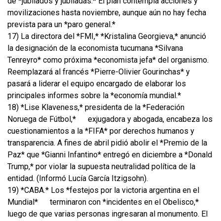
de *jubilados y jubiladas.* El plan contempla acciones y
movilizaciones hasta noviembre, aunque aún no hay fecha
prevista para un *paro general.*
17) La directora del *FMI,* *Kristalina Georgieva,* anunció
la designación de la economista tucumana *Silvana
Tenreyro* como próxima *economista jefa* del organismo.
Reemplazará al francés *Pierre-Olivier Gourinchas* y
pasará a liderar el equipo encargado de elaborar los
principales informes sobre la *economía mundial.*
18) *Lise Klaveness,* presidenta de la *Federación
Noruega de Fútbol,*
exjugadora y abogada, encabeza los
cuestionamientos a la *FIFA* por derechos humanos y
transparencia. A fines de abril pidió abolir el *Premio de la
Paz* que *Gianni Infantino* entregó en diciembre a *Donald
Trump,* por violar la supuesta neutralidad política de la
entidad. (Informó Lucía García Itzigsohn).
19) *CABA.* Los *festejos por la victoria argentina en el
Mundial*
terminaron con *incidentes en el Obelisco,*
luego de que varias personas ingresaran al monumento. El