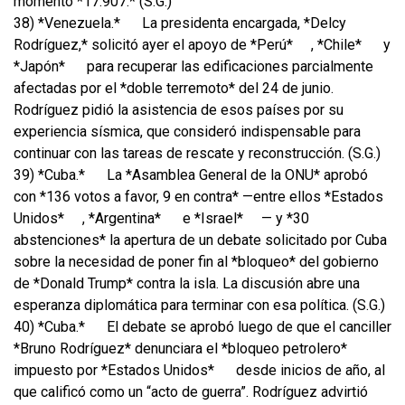
momento *17.907.* (S.G.)
38) *Venezuela.*
La presidenta encargada, *Delcy
Rodríguez,* solicitó ayer el apoyo de *Perú*
, *Chile*
y
*Japón*
para recuperar las edificaciones parcialmente
afectadas por el *doble terremoto* del 24 de junio.
Rodríguez pidió la asistencia de esos países por su
experiencia sísmica, que consideró indispensable para
continuar con las tareas de rescate y reconstrucción. (S.G.)
39) *Cuba.*
La *Asamblea General de la ONU* aprobó
con *136 votos a favor, 9 en contra* —entre ellos *Estados
Unidos*
, *Argentina*
e *Israel*
— y *30
abstenciones* la apertura de un debate solicitado por Cuba
sobre la necesidad de poner fin al *bloqueo* del gobierno
de *Donald Trump* contra la isla. La discusión abre una
esperanza diplomática para terminar con esa política. (S.G.)
40) *Cuba.*
El debate se aprobó luego de que el canciller
*Bruno Rodríguez* denunciara el *bloqueo petrolero*
impuesto por *Estados Unidos*
desde inicios de año, al
que calificó como un “acto de guerra”. Rodríguez advirtió