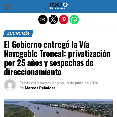
Salir de la versión móvil
ECONOMÍA
El Gobierno entregó la Vía
Navegable Troncal: privatización
por 25 años y sospechas de
direccionamiento
Published
2 meses ago
on
19 de junio de 2026
By
Marcos Peñaloza