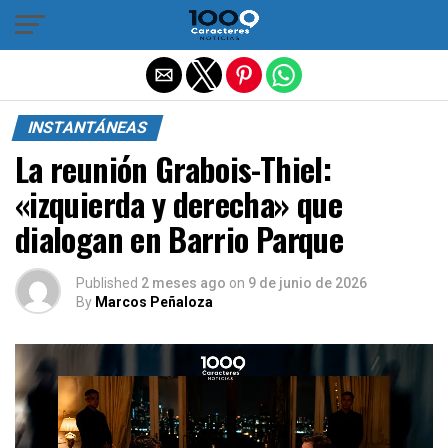
Salir de la versión móvil
INSTANTÁNEAS
La reunión Grabois-Thiel:
«izquierda y derecha» que
dialogan en Barrio Parque
Published
2 meses ago
on
9 de junio de 2026
By
Marcos Peñaloza