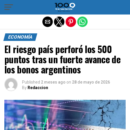
Salir de la versión móvil
ECONOMÍA
El riesgo país perforó los 500
puntos tras un fuerte avance de
los bonos argentinos
Published
2 meses ago
on
28 de mayo de 2026
By
Redaccion