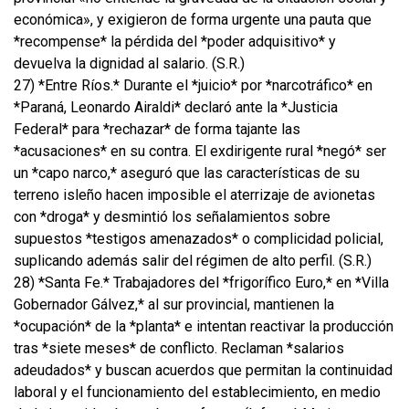
económica», y exigieron de forma urgente una pauta que
*recompense* la pérdida del *poder adquisitivo* y
devuelva la dignidad al salario. (S.R.)
27) *Entre Ríos.* Durante el *juicio* por *narcotráfico* en
*Paraná, Leonardo Airaldi* declaró ante la *Justicia
Federal* para *rechazar* de forma tajante las
*acusaciones* en su contra. El exdirigente rural *negó* ser
un *capo narco,* aseguró que las características de su
terreno isleño hacen imposible el aterrizaje de avionetas
con *droga* y desmintió los señalamientos sobre
supuestos *testigos amenazados* o complicidad policial,
suplicando además salir del régimen de alto perfil. (S.R.)
28) *Santa Fe.* Trabajadores del *frigorífico Euro,* en *Villa
Gobernador Gálvez,* al sur provincial, mantienen la
*ocupación* de la *planta* e intentan reactivar la producción
tras *siete meses* de conflicto. Reclaman *salarios
adeudados* y buscan acuerdos que permitan la continuidad
laboral y el funcionamiento del establecimiento, en medio