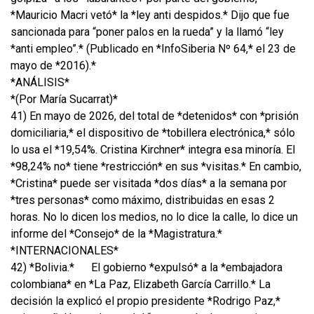
*Mauricio Macri vetó* la *ley anti despidos.* Dijo que fue
sancionada para “poner palos en la rueda” y la llamó “ley
*anti empleo”.* (Publicado en *InfoSiberia Nº 64,* el 23 de
mayo de *2016).*
*ANÁLISIS*
*(Por María Sucarrat)*
41) En mayo de 2026, del total de *detenidos* con *prisión
domiciliaria,* el dispositivo de *tobillera electrónica,* sólo
lo usa el *19,54%. Cristina Kirchner* integra esa minoría. El
*98,24% no* tiene *restricción* en sus *visitas.* En cambio,
*Cristina* puede ser visitada *dos días* a la semana por
*tres personas* como máximo, distribuidas en esas 2
horas. No lo dicen los medios, no lo dice la calle, lo dice un
informe del *Consejo* de la *Magistratura.*
*INTERNACIONALES*
42) *Bolivia.*
El gobierno *expulsó* a la *embajadora
colombiana* en *La Paz, Elizabeth García Carrillo.* La
decisión la explicó el propio presidente *Rodrigo Paz,*