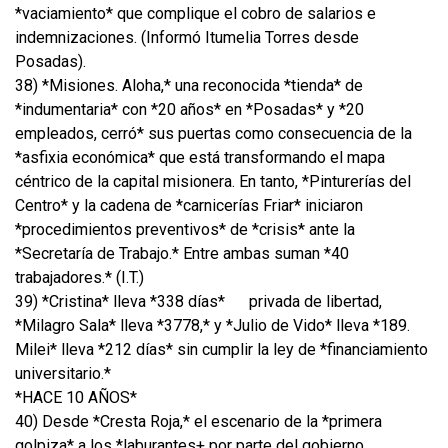
*vaciamiento* que complique el cobro de salarios e
indemnizaciones. (Informó Itumelia Torres desde
Posadas).
38) *Misiones. Aloha,* una reconocida *tienda* de
*indumentaria* con *20 años* en *Posadas* y *20
empleados, cerró* sus puertas como consecuencia de la
*asfixia económica* que está transformando el mapa
céntrico de la capital misionera. En tanto, *Pinturerías del
Centro* y la cadena de *carnicerías Friar* iniciaron
*procedimientos preventivos* de *crisis* ante la
*Secretaría de Trabajo.* Entre ambas suman *40
trabajadores.* (I.T.)
39) *Cristina* lleva *338 días*
privada de libertad,
*Milagro Sala* lleva *3778,* y *Julio de Vido* lleva *189.
Milei* lleva *212 días* sin cumplir la ley de *financiamiento
universitario.*
*HACE 10 AÑOS*
40) Desde *Cresta Roja,* el escenario de la *primera
golpiza* a los *laburantes+ por parte del gobierno,