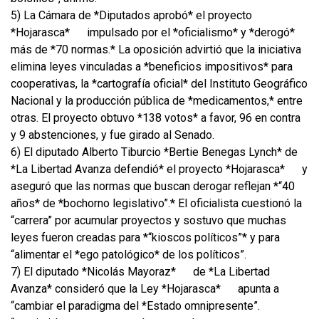
5) La Cámara de *Diputados aprobó* el proyecto
*Hojarasca*
impulsado por el *oficialismo* y *derogó*
más de *70 normas.* La oposición advirtió que la iniciativa
elimina leyes vinculadas a *beneficios impositivos* para
cooperativas, la *cartografía oficial* del Instituto Geográfico
Nacional y la producción pública de *medicamentos,* entre
otras. El proyecto obtuvo *138 votos* a favor, 96 en contra
y 9 abstenciones, y fue girado al Senado.
6) El diputado Alberto Tiburcio *Bertie Benegas Lynch* de
*La Libertad Avanza defendió* el proyecto *Hojarasca*
y
aseguró que las normas que buscan derogar reflejan *“40
años* de *bochorno legislativo”.* El oficialista cuestionó la
“carrera” por acumular proyectos y sostuvo que muchas
leyes fueron creadas para *“kioscos políticos”* y para
“alimentar el *ego patológico* de los políticos”.
7) El diputado *Nicolás Mayoraz*
de *La Libertad
Avanza* consideró que la Ley *Hojarasca*
apunta a
“cambiar el paradigma del *Estado omnipresente”.