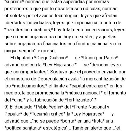
“suprimir* normas que están superadas por normas
posteriores o que por lo obsoleta son ridículas; normas
obsoletas por el avance tecnológico, leyes que afectan
libertades individuales; leyes que imponían un montón de
*trámites burocráticos,* hoy totalmente innecesarios; leyes
que crearon organismos que hoy no existen; y aquellas
sobre organismos financiados con fondos nacionales sin
ningún sentido”, expresó.
El diputado *Diego Giuliano*
de *Unión por Patria*
advirtió que con la *Ley Hojarasca,*
se “derogan leyes
que son importantes”. Sostuvo que el proyecto enviado por
el ministerio de Desregulación avala “la mercantilización de
los *medicamentos,* el límite a *capital extranjero* en los
medios, la que promociona la *música nacional,* el fomento
del *cine,* y la fabricación de *fertilizantes”.*
9) El diputado *Pablo Yedlin* del *Frente Nacional y
Popular* de *Tucumán criticó* la *Ley Hojarasca*
y
advirtió que _“no se puede *borrar* en una *lista* una
*política sanitaria* estratégica”._ También alertó que _“el