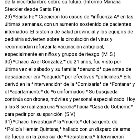
de la incertidumbre sobre su futuro. (Informó Mariana
Steckler desde Santa Fe)
29) *Santa Fe.* Crecieron los casos de *influenza A* en las
últimas semanas, con un aumento sostenido de pacientes
internados. El sistema de salud provincial y los equipos de
pediatría advierten sobre la circulación del virus y
recomiendan reforzar la vacunación antigripal,
especialmente en niños y grupos de riesgo. (M. S.)
30) *Chaco. Axel González,* de 21 años, fue visto por
última vez el sábado y su familia *denunció* que antes de
desaparecer era *seguido* por efectivos *policiales.* Ello
derivó en la *intervención* de la *Comisaría* de *Fontana* y
el *apartamiento* de *6 uniformados.* Su búsqueda
continúa con drones, móviles y personal especializado. Hoy
a las 8 se realizará una *marcha* hacia *Casa de Gobierno*
para pedir por su aparición. (S.V.)
31) *Chaco. Investigan* la *muerte* del sargento de
*Policía Hernán Quintana,* hallado con un disparo de arma
de fuego en la zona sur de *Resistencia.* Intervinieron