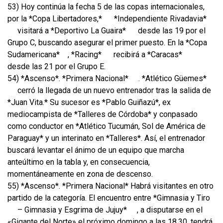
53) Hoy continúa la fecha 5 de las copas internacionales,
por la *Copa Libertadores,*
*Independiente Rivadavia*
visitará a *Deportivo La Guaira*
desde las 19 por el
Grupo C, buscando asegurar el primer puesto. En la *Copa
Sudamericana*
, *Racing*
recibirá a *Caracas*
desde las 21 por el Grupo E.
54) *Ascenso*. *Primera Nacional*
. *Atlético Güemes*
cerró la llegada de un nuevo entrenador tras la salida de
*Juan Vita.* Su sucesor es *Pablo Guiñazú*, ex
mediocampista de *Talleres de Córdoba* y conpasado
como conductor en *Atlético Tucumán, Sol de América de
Paraguay* y un interinato en *Talleres*. Así, el entrenador
buscará levantar el ánimo de un equipo que marcha
anteúltimo en la tabla y, en consecuencia,
momentáneamente en zona de descenso.
55) *Ascenso*. *Primera Nacional* Habrá visitantes en otro
partido de la categoría. El encuentro entre *Gimnasia y Tiro
– Gimnasia y Esgrima de Jujuy*
, a disputarse en el
«Gigante del Norte» el próximo domingo a las 18.30, tendrá