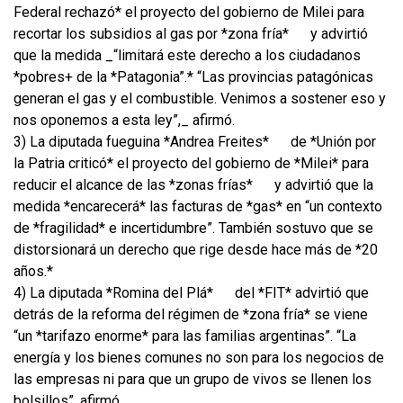
Federal rechazó* el proyecto del gobierno de Milei para
recortar los subsidios al gas por *zona fría*
y advirtió
que la medida _“limitará este derecho a los ciudadanos
*pobres+ de la *Patagonia”.* “Las provincias patagónicas
generan el gas y el combustible. Venimos a sostener eso y
nos oponemos a esta ley”,_ afirmó.
3) La diputada fueguina *Andrea Freites*
de *Unión por
la Patria criticó* el proyecto del gobierno de *Milei* para
reducir el alcance de las *zonas frías*
y advirtió que la
medida *encarecerá* las facturas de *gas* en “un contexto
de *fragilidad* e incertidumbre”. También sostuvo que se
distorsionará un derecho que rige desde hace más de *20
años.*
4) La diputada *Romina del Plá*
del *FIT* advirtió que
detrás de la reforma del régimen de *zona fría* se viene
“un *tarifazo enorme* para las familias argentinas”. “La
energía y los bienes comunes no son para los negocios de
las empresas ni para que un grupo de vivos se llenen los
bolsillos”, afirmó.