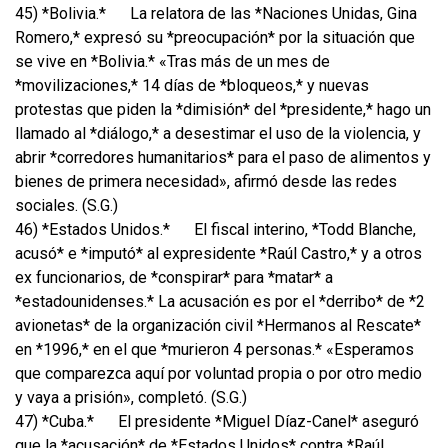
45) *Bolivia.*
La relatora de las *Naciones Unidas, Gina
Romero,* expresó su *preocupación* por la situación que
se vive en *Bolivia.* «Tras más de un mes de
*movilizaciones,* 14 días de *bloqueos,* y nuevas
protestas que piden la *dimisión* del *presidente,* hago un
llamado al *diálogo,* a desestimar el uso de la violencia, y
abrir *corredores humanitarios* para el paso de alimentos y
bienes de primera necesidad», afirmó desde las redes
sociales. (S.G.)
46) *Estados Unidos.*
El fiscal interino, *Todd Blanche,
acusó* e *imputó* al expresidente *Raúl Castro,* y a otros
ex funcionarios, de *conspirar* para *matar* a
*estadounidenses.* La acusación es por el *derribo* de *2
avionetas* de la organización civil *Hermanos al Rescate*
en *1996,* en el que *murieron 4 personas.* «Esperamos
que comparezca aquí por voluntad propia o por otro medio
y vaya a prisión», completó. (S.G.)
47) *Cuba.*
El presidente *Miguel Díaz-Canel* aseguró
que la *acusación* de *Estados Unidos* contra *Raúl