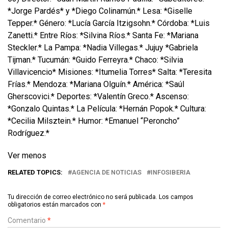
*Jorge Pardés* y *Diego Colinamún.* Lesa: *Giselle
Tepper.* Género: *Lucía García Itzigsohn.* Córdoba: *Luis
Zanetti.* Entre Ríos: *Silvina Ríos.* Santa Fe: *Mariana
Steckler.* La Pampa: *Nadia Villegas.* Jujuy *Gabriela
Tijman.* Tucumán: *Guido Ferreyra.* Chaco: *Silvia
Villavicencio* Misiones: *Itumelia Torres* Salta: *Teresita
Frías.* Mendoza: *Mariana Olguín.* América: *Saúl
Gherscovici.* Deportes: *Valentín Greco.* Ascenso:
*Gonzalo Quintas.* La Película: *Hernán Popok.* Cultura:
*Cecilia Milsztein.* Humor: *Emanuel “Peroncho”
Rodríguez.*
Ver menos
RELATED TOPICS:
AGENCIA DE NOTICIAS
INFOSIBERIA
Tu dirección de correo electrónico no será publicada.
Los campos
obligatorios están marcados con
*
Comentario
*