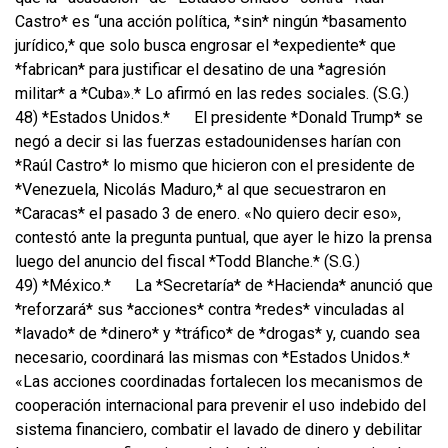
Castro* es “una acción política, *sin* ningún *basamento
jurídico,* que solo busca engrosar el *expediente* que
*fabrican* para justificar el desatino de una *agresión
militar* a *Cuba».* Lo afirmó en las redes sociales. (S.G.)
48) *Estados Unidos.*
El presidente *Donald Trump* se
negó a decir si las fuerzas estadounidenses harían con
*Raúl Castro* lo mismo que hicieron con el presidente de
*Venezuela, Nicolás Maduro,* al que secuestraron en
*Caracas* el pasado 3 de enero. «No quiero decir eso»,
contestó ante la pregunta puntual, que ayer le hizo la prensa
luego del anuncio del fiscal *Todd Blanche.* (S.G.)
49) *México.*
La *Secretaría* de *Hacienda* anunció que
*reforzará* sus *acciones* contra *redes* vinculadas al
*lavado* de *dinero* y *tráfico* de *drogas* y, cuando sea
necesario, coordinará las mismas con *Estados Unidos.*
«Las acciones coordinadas fortalecen los mecanismos de
cooperación internacional para prevenir el uso indebido del
sistema financiero, combatir el lavado de dinero y debilitar