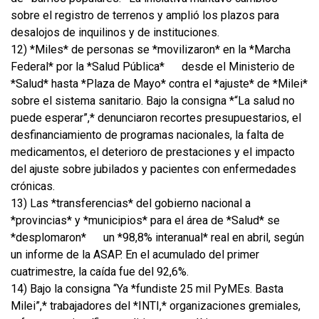
sobre el registro de terrenos y amplió los plazos para
desalojos de inquilinos y de instituciones.
12) *Miles* de personas se *movilizaron* en la *Marcha
Federal* por la *Salud Pública*
desde el Ministerio de
*Salud* hasta *Plaza de Mayo* contra el *ajuste* de *Milei*
sobre el sistema sanitario. Bajo la consigna *“La salud no
puede esperar”,* denunciaron recortes presupuestarios, el
desfinanciamiento de programas nacionales, la falta de
medicamentos, el deterioro de prestaciones y el impacto
del ajuste sobre jubilados y pacientes con enfermedades
crónicas.
13) Las *transferencias* del gobierno nacional a
*provincias* y *municipios* para el área de *Salud* se
*desplomaron*
un *98,8% interanual* real en abril, según
un informe de la ASAP. En el acumulado del primer
cuatrimestre, la caída fue del 92,6%.
14) Bajo la consigna “Ya *fundiste 25 mil PyMEs. Basta
Milei”,* trabajadores del *INTI,* organizaciones gremiales,