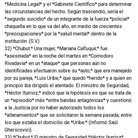
*Medicina Legal* y el *Gabinete Científico* para determinar
las circunstancias del hecho. Según trascendió, sería el
*segundo suicidio* de un integrante de la fuerza *policial*
chaqueña en lo que va del año, en medio de crecientes
*preocupaciones* por la *salud mental* dentro de la
institución. (S.V.)
32) *Chubut.* Una mujer, *Mariana Calfuquir,* fue
*asesinada* en la noche del martes en *Comodoro
Rivadavia* en un *ataque* que personas aún no
identificadas efectuaron sobre su *auto,* que era manejado
por su pareja, *Luis Uribe,* que quedó *herido* y a quien en
principio iba dirigido el atentado. El ministro de Seguridad,
*Héctor Iturrioz,* indicó que la hipótesis es que se trata de
un *episodio* más *entre bandas antagónicas* y cuestionó
a la Justicia por no haber autorizado todos los
*allanamientos* que se solicitaron la semana pasada, entre
los que estaba el domicilio de *Uribe.* (Informó Saúl
Gherscovici).
33) *Chubut.* El ministro de Seguridad *Héctor Iturrioz*