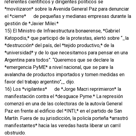
referentes científicos y dirigentes políticos se
*movilizaron* sobre la Avenida General Paz para denunciar
el *cierre*
de pequeñas y medianas empresas durante la
gestión de *Javier Milei.*
15) El Ministro de Infraestructura bonaerense, *Gabriel
Katopodis,* que participó de la protestas, alertó sobre “_la
*destrucción* del país, del *tejido productivo,* de la
*universidad* y de lo que necesitamos para pensar en una
Argentina para todos”. “Queremos que se declare la
*emergencia PyME* a nivel nacional, que se pare la
avalancha de productos importados y tomen medidas en
favor del trabajo argentino”,_ dijo.
16) Los *vigilantes*
de *Jorge Macri reprimieron* la
manifestación contra el *desguace Pyme.* La represión
comenzó en una de las colectoras de la autovía General
Paz en frente al edificio del *INTI,* en el partido de San
Martín. Fuera de su jurisdicción, la policía porteña *arrastró
manifestantes* hacia las veredas hasta liberar un carril
obstruido.