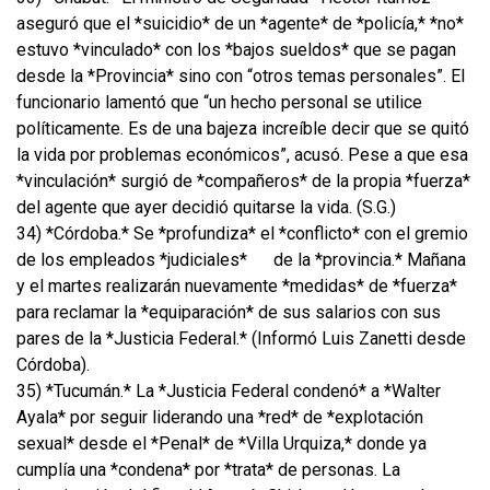
aseguró que el *suicidio* de un *agente* de *policía,* *no*
estuvo *vinculado* con los *bajos sueldos* que se pagan
desde la *Provincia* sino con “otros temas personales”. El
funcionario lamentó que “un hecho personal se utilice
políticamente. Es de una bajeza increíble decir que se quitó
la vida por problemas económicos”, acusó. Pese a que esa
*vinculación* surgió de *compañeros* de la propia *fuerza*
del agente que ayer decidió quitarse la vida. (S.G.)
34) *Córdoba.* Se *profundiza* el *conflicto* con el gremio
de los empleados *judiciales*
de la *provincia.* Mañana
y el martes realizarán nuevamente *medidas* de *fuerza*
para reclamar la *equiparación* de sus salarios con sus
pares de la *Justicia Federal.* (Informó Luis Zanetti desde
Córdoba).
35) *Tucumán.* La *Justicia Federal condenó* a *Walter
Ayala* por seguir liderando una *red* de *explotación
sexual* desde el *Penal* de *Villa Urquiza,* donde ya
cumplía una *condena* por *trata* de personas. La