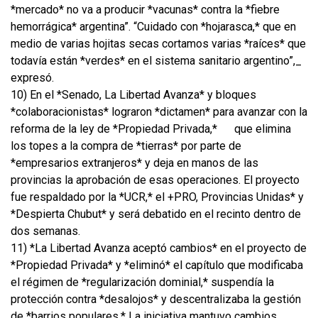
*mercado* no va a producir *vacunas* contra la *fiebre
hemorrágica* argentina”. “Cuidado con *hojarasca,* que en
medio de varias hojitas secas cortamos varias *raíces* que
todavía están *verdes* en el sistema sanitario argentino”,_
expresó.
10) En el *Senado, La Libertad Avanza* y bloques
*colaboracionistas* lograron *dictamen* para avanzar con la
reforma de la ley de *Propiedad Privada,*
que elimina
los topes a la compra de *tierras* por parte de
*empresarios extranjeros* y deja en manos de las
provincias la aprobación de esas operaciones. El proyecto
fue respaldado por la *UCR,* el +PRO, Provincias Unidas* y
*Despierta Chubut* y será debatido en el recinto dentro de
dos semanas.
11) *La Libertad Avanza aceptó cambios* en el proyecto de
*Propiedad Privada* y *eliminó* el capítulo que modificaba
el régimen de *regularización dominial,* suspendía la
protección contra *desalojos* y descentralizaba la gestión
de *barrios populares.* La iniciativa mantuvo cambios