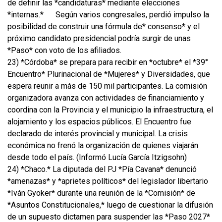
de definir las *candidaturas* mediante elecciones
*internas.*
Según varios congresales, perdió impulso la
posibilidad de construir una fórmula de* consenso* y el
próximo candidato presidencial podría surgir de unas
*Paso* con voto de los afiliados.
23) *Córdoba* se prepara para recibir en *octubre* el *39°
Encuentro* Plurinacional de *Mujeres* y Diversidades, que
espera reunir a más de 150 mil participantes. La comisión
organizadora avanza con actividades de financiamiento y
coordina con la Provincia y el municipio la infraestructura, el
alojamiento y los espacios públicos. El Encuentro fue
declarado de interés provincial y municipal. La crisis
económica no frenó la organización de quienes viajarán
desde todo el país. (Informó Lucía García Itzigsohn)
24) *Chaco.* La diputada del PJ *Pía Cavana* denunció
*amenazas* y *aprietes políticos* del legislador libertario
*Iván Gyoker* durante una reunión de la *Comisión* de
*Asuntos Constitucionales,* luego de cuestionar la difusión
de un supuesto dictamen para suspender las *Paso 2027*