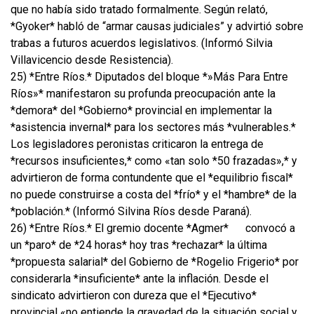
que no había sido tratado formalmente. Según relató,
*Gyoker* habló de “armar causas judiciales” y advirtió sobre
trabas a futuros acuerdos legislativos. (Informó Silvia
Villavicencio desde Resistencia).
25) *Entre Ríos.* Diputados del bloque *»Más Para Entre
Ríos»* manifestaron su profunda preocupación ante la
*demora* del *Gobierno* provincial en implementar la
*asistencia invernal* para los sectores más *vulnerables.*
Los legisladores peronistas criticaron la entrega de
*recursos insuficientes,* como «tan solo *50 frazadas»,* y
advirtieron de forma contundente que el *equilibrio fiscal*
no puede construirse a costa del *frío* y el *hambre* de la
*población.* (Informó Silvina Ríos desde Paraná).
26) *Entre Ríos.* El gremio docente *Agmer*
convocó a
un *paro* de *24 horas* hoy tras *rechazar* la última
*propuesta salarial* del Gobierno de *Rogelio Frigerio* por
considerarla *insuficiente* ante la inflación. Desde el
sindicato advirtieron con dureza que el *Ejecutivo*
provincial «no entiende la gravedad de la situación social y