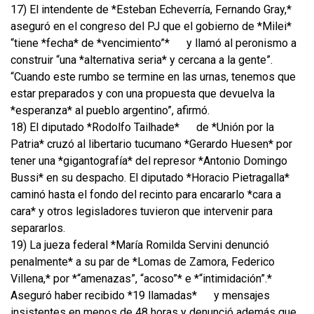
17) El intendente de *Esteban Echeverría, Fernando Gray,*
aseguró en el congreso del PJ que el gobierno de *Milei*
“tiene *fecha* de *vencimiento”*
y llamó al peronismo a
construir “una *alternativa seria* y cercana a la gente”.
“Cuando este rumbo se termine en las urnas, tenemos que
estar preparados y con una propuesta que devuelva la
*esperanza* al pueblo argentino”, afirmó.
18) El diputado *Rodolfo Tailhade*
de *Unión por la
Patria* cruzó al libertario tucumano *Gerardo Huesen* por
tener una *gigantografía* del represor *Antonio Domingo
Bussi* en su despacho. El diputado *Horacio Pietragalla*
caminó hasta el fondo del recinto para encararlo *cara a
cara* y otros legisladores tuvieron que intervenir para
separarlos.
19) La jueza federal *María Romilda Servini denunció
penalmente* a su par de *Lomas de Zamora, Federico
Villena,* por *“amenazas”, “acoso”* e *“intimidación”.*
Aseguró haber recibido *19 llamadas*
y mensajes
insistentes en menos de 48 horas y denunció además que