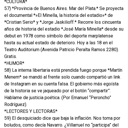
*CULTURA*
57) *Provincia de Buenos Aires. Mar del Plata.* Se proyecta
el documental *»El Minella, la historia del estadio»* de
*Cristian Serio* y *Jorge Jaskilioff.* Recorre los cincuenta
años de historia del estadio *José María Minella* desde su
debut en 1978 como símbolo del deporte marplatense
hasta su actual estado de deterioro. Hoy a las 18 en el
Teatro Auditorium (Avenida Patricio Peralta Ramos 2280).
Gratis.
*HUMOR*
58) La interna libertaria está prendida fuego porque *Martín
Menem* se mandó al frente solo cuando compartió un link
de Instagram en su cuenta falsa. El gobierno más egoísta
de la historia se ve jaqueado por el botón “compartir”.
Hablame de justicia poética. (Por Emanuel “Peroncho”
Rodríguez).
*LECTORES Y LECTORAS*
59) El desquiciado dice que baja la inflación. Nos toma por
boludos, como decía Navarro. ¿Villarruel no “participa” del