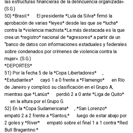
las estructuras financieras de la delincuencia organizada».
(S.G.)
50) *Brasil.*
El presidente *Lula da Silva* firmó la
aprobación de varias *leyes* desde las que se *lucha*
contra la *violencia machista.*La más destacada es la que
crea un *registro* nacional de *agresores* a partir de un
“banco de datos con informaciones estaduales y federales
sobre condenados por crímenes de violencia contra la
mujer». (S.G.)
*DEPORTES*
51) Por la fecha 5 de la *Copa Libertadores*
,
*Estudiantes*
cayó 1 a 0 frente a *Flamengo*
en Río
de Janeiro y complicó su clasificación en el Grupo A,
mientras que *Lanús*
perdió 2 a 0 ante *Liga de Quito*
en la altura por el Grupo G.
52) En la *Copa Sudamericana*
, *San Lorenzo*
empató 2 a 2 frente a *Santos,*
luego de estar abajo por
2 goles y *River*
empató sobre el final 1 a 1 contra *Red
Bull Bragantino.*