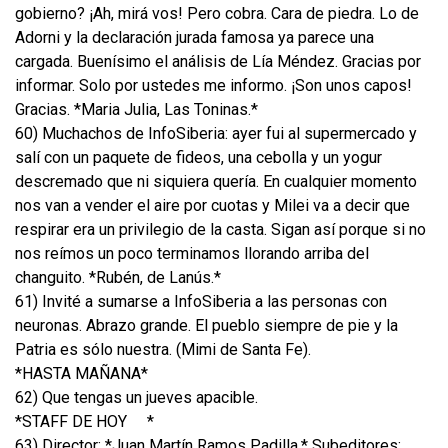
gobierno? ¡Ah, mirá vos! Pero cobra. Cara de piedra. Lo de
Adorni y la declaración jurada famosa ya parece una
cargada. Buenísimo el análisis de Lía Méndez. Gracias por
informar. Solo por ustedes me informo. ¡Son unos capos!
Gracias. *Maria Julia, Las Toninas.*
60) Muchachos de InfoSiberia: ayer fui al supermercado y
salí con un paquete de fideos, una cebolla y un yogur
descremado que ni siquiera quería. En cualquier momento
nos van a vender el aire por cuotas y Milei va a decir que
respirar era un privilegio de la casta. Sigan así porque si no
nos reímos un poco terminamos llorando arriba del
changuito. *Rubén, de Lanús.*
61) Invité a sumarse a InfoSiberia a las personas con
neuronas. Abrazo grande. El pueblo siempre de pie y la
Patria es sólo nuestra. (Mimi de Santa Fe).
*HASTA MAÑANA*
62) Que tengas un jueves apacible.
*STAFF DE HOY
*
63) Director: *Juan Martín Ramos Padilla.* Subeditores: