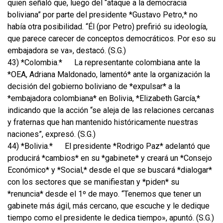
quien señaló que, luego del “ataque a la democracia
boliviana” por parte del presidente *Gustavo Petro,* no
había otra posibilidad. “Él (por Petro) prefirió su ideología,
que parece carecer de conceptos democráticos. Por eso su
embajadora se va», destacó. (S.G.)
43) *Colombia.*
La representante colombiana ante la
*OEA, Adriana Maldonado, lamentó* ante la organización la
decisión del gobierno boliviano de *expulsar* a la
*embajadora colombiana* en Bolivia, *Elizabeth García,*
indicando que la acción “se aleja de las relaciones cercanas
y fraternas que han mantenido históricamente nuestras
naciones”, expresó. (S.G.)
44) *Bolivia.*
El presidente *Rodrigo Paz* adelantó que
producirá *cambios* en su *gabinete* y creará un *Consejo
Económico* y *Social,* desde el que se buscará *dialogar*
con los sectores que se manifiestan y *piden* su
*renuncia* desde el 1º de mayo. “Tenemos que tener un
gabinete más ágil, más cercano, que escuche y le dedique
tiempo como el presidente le dedica tiempo», apuntó. (S.G.)