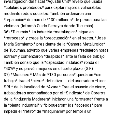
investigación del fiscal *Agustín Chit* reveló que usaba
*celulares prohibidos* para captar mujeres vulnerables
mediante redes sociales. También ordenaron una
*reparación* de más de *130 millones* de pesos para las
víctimas. (Informó Guido Ferreyra desde Tucumán).
36) *Tucumán.* La industria *metalúrgica* sigue en
*retroceso* y crece la *preocupación* en el sector. *José
María Sarmiento,* presidente de la *Cámara Metalúrgica*
de Tucumán, advirtió que varias empresas *redujeron horas
extras* y comenzaron *despidos* ante la falta de trabajo.
También señaló que la *capacidad instalada* ronda el
*40%* y no prevén mejoras en el corto plazo. (G.F.)
37) *Misiones.* Más de *130 personas* quedaron *sin
trabajo* tras el *cierre* definitivo
del aserradero *Linor
SRL* de la localidad de *Azara.* Tras el anuncio de cierre,
trabajadores acompañados por el *Sindicato* de Obreros
de la *Industria Maderera* iniciaron una *protesta* frente a
la *planta industrial* y *bloquearon* los *accesos* para
impedir el *retiro* de *maquinaria* por temor a un