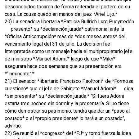
desconocidos tocaron de forma reiterada el portero de su
casa. La causa quedó en manos del juez *Ariel Lijo.*
20) La senadora libertaria *Patricia Bullrich Luro Pueyrredón
presentó* su *declaración jurada* patrimonial ante la
*Oficina Anticorrupción* más de *dos meses antes* del
vencimiento legal del 31 de julio. La decisión fue
interpretada como un mensaje hacia el multipropietario jefe
de ministros *Manuel Adorni,* luego de que *Milei*
asegurara hace dos semanas que su presentación era
*“inminente”.*
21) El senador *libertario Francisco Paoltroni* de *Formosa
cuestionó* que el jefe de Gabinete *Manuel Adorni*
siga
*sin presentar* su *declaración jurada.* “Si fuera Adorni
estaría tres noches sin dormir y la presentaría. Si no tiene
cómo demostrar su patrimonio, tendrá que dar un *paso al
costado* o el *propio presidente* lo hará a un costado”,
advirtió.
22) Se reunió el *congreso* del *PJ* y tomó fuerza la idea