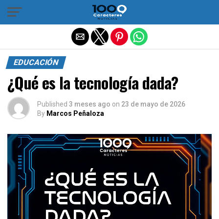
Salir de la versión móvil
EDUCACIÓN
¿Qué es la tecnología dada?
Published
3 meses ago
on
23 de mayo de 2026
By
Marcos Peñaloza