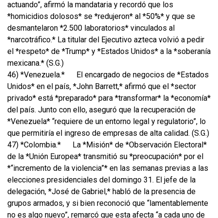
actuando”, afirmó la mandataria y recordó que los
*homicidios dolosos* se *redujeron* al *50%* y que se
desmantelaron *2.500 laboratorios* vinculados al
*narcotráfico.* La titular del Ejecutivo azteca volvió a pedir
el *respeto* de *Trump* y *Estados Unidos* a la *soberanía
mexicana.* (S.G.)
46) *Venezuela.*
El encargado de negocios de *Estados
Unidos* en el país, *John Barrett,* afirmó que el *sector
privado* está *preparado* para *transformar* la *economía*
del país. Junto con ello, aseguró que la recuperación de
*Venezuela* “requiere de un entorno legal y regulatorio”, lo
que permitiría el ingreso de empresas de alta calidad. (S.G.)
47) *Colombia.*
La *Misión* de *Observación Electoral*
de la *Unión Europea* transmitió su *preocupación* por el
*“incremento de la violencia”* en las semanas previas a las
elecciones presidenciales del domingo 31. El jefe de la
delegación, *José de Gabriel,* habló de la presencia de
grupos armados, y si bien reconoció que “lamentablemente
no es algo nuevo”, remarcó que esta afecta “a cada uno de