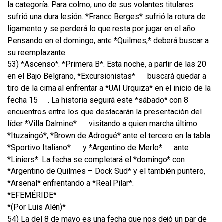
la categoría. Para colmo, uno de sus volantes titulares
sufrió una dura lesión. *Franco Berges* sufrió la rotura de
ligamento y se perderá lo que resta por jugar en el año.
Pensando en el domingo, ante *Quilmes,* deberá buscar a
su reemplazante.
53) *Ascenso*. *Primera B*. Esta noche, a partir de las 20
en el Bajo Belgrano, *Excursionistas*
buscará quedar a
tiro de la cima al enfrentar a *UAI Urquiza* en el inicio de la
fecha 15
. La historia seguirá este *sábado* con 8
encuentros entre los que destacarán la presentación del
líder *Villa Dalmine*
visitando a quien marcha último
*Ituzaingó*, *Brown de Adrogué* ante el tercero en la tabla
*Sportivo Italiano*
y *Argentino de Merlo*
ante
*Liniers*. La fecha se completará el *domingo* con
*Argentino de Quilmes – Dock Sud* y el también puntero,
*Arsenal* enfrentando a *Real Pilar*.
*EFEMÉRIDE*
*(Por Luis Alén)*
54) La del 8 de mayo es una fecha que nos dejó un par de