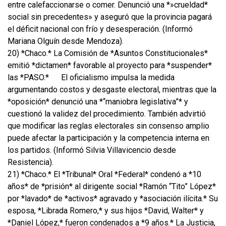
entre calefaccionarse o comer. Denunció una *»crueldad*
social sin precedentes» y aseguró que la provincia pagará
el déficit nacional con frío y desesperación. (Informó
Mariana Olguín desde Mendoza).
20) *Chaco.* La Comisión de *Asuntos Constitucionales*
emitió *dictamen* favorable al proyecto para *suspender*
las *PASO.*
El oficialismo impulsa la medida
argumentando costos y desgaste electoral, mientras que la
*oposición* denunció una *“maniobra legislativa”* y
cuestionó la validez del procedimiento. También advirtió
que modificar las reglas electorales sin consenso amplio
puede afectar la participación y la competencia interna en
los partidos. (Informó Silvia Villavicencio desde
Resistencia).
21) *Chaco.* El *Tribunal* Oral *Federal* condenó a *10
años* de *prisión* al dirigente social *Ramón “Tito” López*
por *lavado* de *activos* agravado y *asociación ilícita.* Su
esposa, *Librada Romero,* y sus hijos *David, Walter* y
*Daniel López,* fueron condenados a *9 años.* La Justicia,