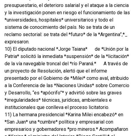
presupuestario, el deterioro salarial y el ataque a la ciencia
y la investigación ponen en riesgo el funcionamiento de las
*universidades, hospitales* universitarios y todo el
sistema de conocimiento del país. No se trata de un
reclamo sectorial: se trata del *futuro* de la *Argentina”,*_
expresaron.
10) El diputado nacional *Jorge Taiana*
de *Unión por la
Patria* solicitó la inmediata *suspensión* de la *licitación*
de la vía navegable troncal del *río Paraná.*
A través de
un proyecto de Resolución, alertó que el informe
presentado por el Gobierno de *Milei* como aval, atribuido
a la Conferencia de las *Naciones Unidas* sobre Comercio
y Desarrollo, “es *apócrifo”* y advirtió sobre las graves
*irregularidades* técnicas, jurídicas, ambientales e
institucionales que conlleva el proceso licitatorio.
11) La hermana presidencial *Karina Milei encabezó* en
*San Juan* una *cumbre* política y empresarial con
empresarios y gobernadores *pro mineros.* Acompañaron