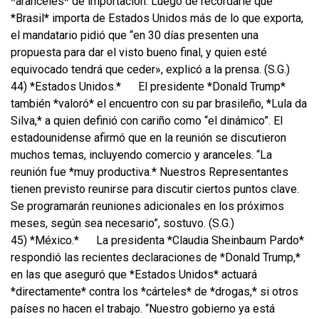
*aranceles* de importación. Luego de recordarle que
*Brasil* importa de Estados Unidos más de lo que exporta,
el mandatario pidió que “en 30 días presenten una
propuesta para dar el visto bueno final, y quien esté
equivocado tendrá que ceder», explicó a la prensa. (S.G.)
44) *Estados Unidos.*
El presidente *Donald Trump*
también *valoró* el encuentro con su par brasileño, *Lula da
Silva,* a quien definió con cariño como “el dinámico”. El
estadounidense afirmó que en la reunión se discutieron
muchos temas, incluyendo comercio y aranceles. “La
reunión fue *muy productiva.* Nuestros Representantes
tienen previsto reunirse para discutir ciertos puntos clave.
Se programarán reuniones adicionales en los próximos
meses, según sea necesario”, sostuvo. (S.G.)
45) *México.*
La presidenta *Claudia Sheinbaum Pardo*
respondió las recientes declaraciones de *Donald Trump,*
en las que aseguró que *Estados Unidos* actuará
*directamente* contra los *cárteles* de *drogas,* si otros
países no hacen el trabajo. “Nuestro gobierno ya está