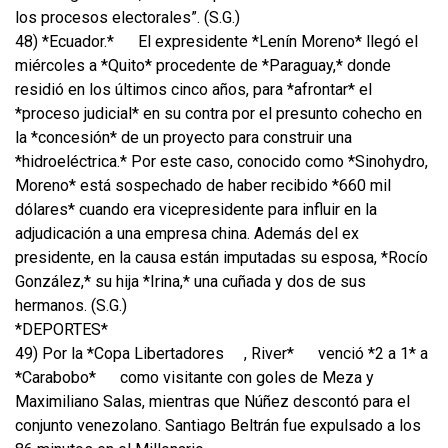
los procesos electorales”. (S.G.)
48) *Ecuador.*
El expresidente *Lenín Moreno* llegó el
miércoles a *Quito* procedente de *Paraguay,* donde
residió en los últimos cinco años, para *afrontar* el
*proceso judicial* en su contra por el presunto cohecho en
la *concesión* de un proyecto para construir una
*hidroeléctrica.* Por este caso, conocido como *Sinohydro,
Moreno* está sospechado de haber recibido *660 mil
dólares* cuando era vicepresidente para influir en la
adjudicación a una empresa china. Además del ex
presidente, en la causa están imputadas su esposa, *Rocío
González,* su hija *Irina,* una cuñada y dos de sus
hermanos. (S.G.)
*DEPORTES*
49) Por la *Copa Libertadores
, River*
venció *2 a 1* a
*Carabobo*
como visitante con goles de Meza y
Maximiliano Salas, mientras que Núñez descontó para el
conjunto venezolano. Santiago Beltrán fue expulsado a los