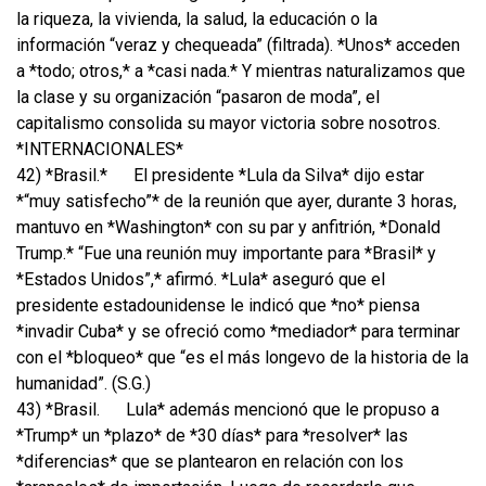
la riqueza, la vivienda, la salud, la educación o la
información “veraz y chequeada” (filtrada). *Unos* acceden
a *todo; otros,* a *casi nada.* Y mientras naturalizamos que
la clase y su organización “pasaron de moda”, el
capitalismo consolida su mayor victoria sobre nosotros.
*INTERNACIONALES*
42) *Brasil.*
El presidente *Lula da Silva* dijo estar
*“muy satisfecho”* de la reunión que ayer, durante 3 horas,
mantuvo en *Washington* con su par y anfitrión, *Donald
Trump.* “Fue una reunión muy importante para *Brasil* y
*Estados Unidos”,* afirmó. *Lula* aseguró que el
presidente estadounidense le indicó que *no* piensa
*invadir Cuba* y se ofreció como *mediador* para terminar
con el *bloqueo* que “es el más longevo de la historia de la
humanidad”. (S.G.)
43) *Brasil.
Lula* además mencionó que le propuso a
*Trump* un *plazo* de *30 días* para *resolver* las
*diferencias* que se plantearon en relación con los