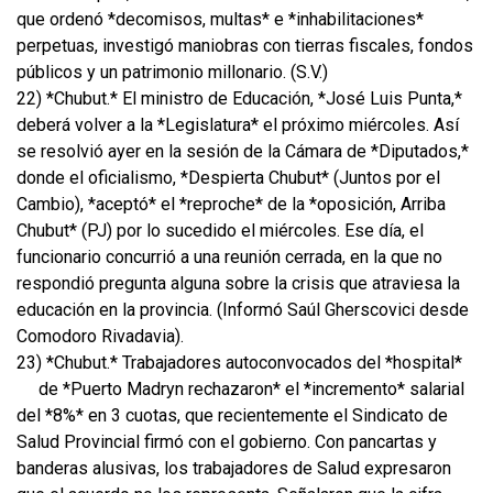
que ordenó *decomisos, multas* e *inhabilitaciones*
perpetuas, investigó maniobras con tierras fiscales, fondos
públicos y un patrimonio millonario. (S.V.)
22) *Chubut.* El ministro de Educación, *José Luis Punta,*
deberá volver a la *Legislatura* el próximo miércoles. Así
se resolvió ayer en la sesión de la Cámara de *Diputados,*
donde el oficialismo, *Despierta Chubut* (Juntos por el
Cambio), *aceptó* el *reproche* de la *oposición, Arriba
Chubut* (PJ) por lo sucedido el miércoles. Ese día, el
funcionario concurrió a una reunión cerrada, en la que no
respondió pregunta alguna sobre la crisis que atraviesa la
educación en la provincia. (Informó Saúl Gherscovici desde
Comodoro Rivadavia).
23) *Chubut.* Trabajadores autoconvocados del *hospital*
de *Puerto Madryn rechazaron* el *incremento* salarial
del *8%* en 3 cuotas, que recientemente el Sindicato de
Salud Provincial firmó con el gobierno. Con pancartas y
banderas alusivas, los trabajadores de Salud expresaron