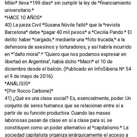
Milei* lleva *199 días* sin cumplir la ley de *financiamiento
universitario.*
*HACE 10 AÑOS*
40) La jueza Civil *Susana Nóvile falló* que la *revista
Barcelona* debe *pagar 40 mil pesos* a *Cecilia Pando.* El
delito: haber *cargado,* mediante una *foto trucada,* a la
defensora de asesinos y torturadores, y así habría incurrido
en *“daño moral”.* “Quiero que nos podamos expresar en
libertad en Argentina”, había dicho *Macri* el 10 de
diciembre desde el balcón. (Publicado en InfoSiberia Nº 54
el 9 de mayo de 2016).
*ANÁLISIS*
*(Por Rocco Carbone)*
41) ¿Qué es una clase social? Es, esencialmente, poder. Un
conjunto de seres humanos que se relacionan entre sí a
partir de su función productiva. Cuando las masas
laboriosas pasan de clase en sí a clase para sí, se
constituyen como un poder alternativo al *capitalismo.* La
sociedad capitalista organiza jerárquicamente el acceso a