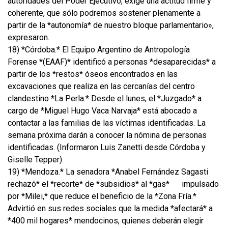
autoridades del Poder Ejecutivo, exige una actitud firme y
coherente, que sólo podremos sostener plenamente a
partir de la *autonomía* de nuestro bloque parlamentario»,
expresaron.
18) *Córdoba.* El Equipo Argentino de Antropología
Forense *(EAAF)* identificó a personas *desaparecidas* a
partir de los *restos* óseos encontrados en las
excavaciones que realiza en las cercanías del centro
clandestino *La Perla.* Desde el lunes, el *Juzgado* a
cargo de *Miguel Hugo Vaca Narvaja* está abocado a
contactar a las familias de las víctimas identificadas. La
semana próxima darán a conocer la nómina de personas
identificadas. (Informaron Luis Zanetti desde Córdoba y
Giselle Tepper).
19) *Mendoza.* La senadora *Anabel Fernández Sagasti
rechazó* el *recorte* de *subsidios* al *gas*
impulsado
por *Milei,* que reduce el beneficio de la *Zona Fría.*
Advirtió en sus redes sociales que la medida *afectará* a
*400 mil hogares* mendocinos, quienes deberán elegir