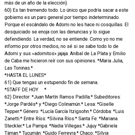
más de un año de la elección).
60) Es tan tremendo todo. Lo único que podría sacar a este
gobierno es un paro general por tiempo indeterminado.
Porque el escándalo de Adorni no les hace ni cosquillas. El
desquiciado se enoja con las denuncias y lo sigue
defendiendo. La verdad, no se entiende. Como yo no me
informo por otros medios, no sé si se sabe todo lo de
Adorni y sus «adornitos» jajaja. Aníbal de La Plata y Emilio
de Caba me hicieron reír con sus opiniones. *Maria Julia,
Las Toninas.*
*HASTA EL LUNES*
61) Que tengas un estupendo fin de semana.
*STAFF DE HOY
*
62) Director: *Juan Martín Ramos Padilla.* Subeditores:
*Jorge Pardés* y *Diego Colinamún.* Lesa: *Giselle
Tepper.* Género: *Lucía García Itzigsohn.* Córdoba: *Luis
Zanetti.* Entre Ríos: *Silvina Ríos.* Santa Fe: *Mariana
Steckler.* La Pampa: *Nadia Villegas.* Jujuy *Gabriela
Tijman.* Tucumán: *Guido Ferreyra.* Chaco: *Silvia