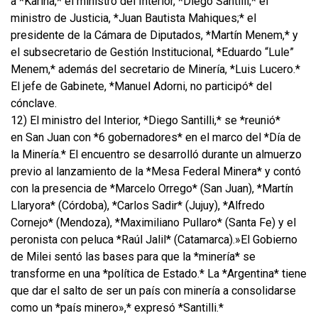
a *Karina,* el ministro del Interior, *Diego Santilli;* el
ministro de Justicia, *Juan Bautista Mahiques;* el
presidente de la Cámara de Diputados, *Martín Menem,* y
el subsecretario de Gestión Institucional, *Eduardo “Lule”
Menem,* además del secretario de Minería, *Luis Lucero.*
El jefe de Gabinete, *Manuel Adorni, no participó* del
cónclave.
12) El ministro del Interior, *Diego Santilli,* se *reunió*
en San Juan con *6 gobernadores* en el marco del *Día de
la Minería.* El encuentro se desarrolló durante un almuerzo
previo al lanzamiento de la *Mesa Federal Minera* y contó
con la presencia de *Marcelo Orrego* (San Juan), *Martín
Llaryora* (Córdoba), *Carlos Sadir* (Jujuy), *Alfredo
Cornejo* (Mendoza), *Maximiliano Pullaro* (Santa Fe) y el
peronista con peluca *Raúl Jalil* (Catamarca).»El Gobierno
de Milei sentó las bases para que la *minería* se
transforme en una *política de Estado.* La *Argentina* tiene
que dar el salto de ser un país con minería a consolidarse
como un *país minero»,* expresó *Santilli.*