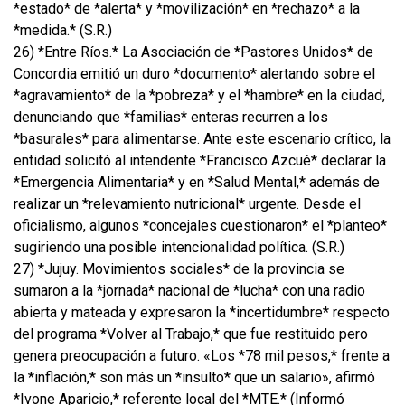
*estado* de *alerta* y *movilización* en *rechazo* a la
*medida.* (S.R.)
26) *Entre Ríos.* La Asociación de *Pastores Unidos* de
Concordia emitió un duro *documento* alertando sobre el
*agravamiento* de la *pobreza* y el *hambre* en la ciudad,
denunciando que *familias* enteras recurren a los
*basurales* para alimentarse. Ante este escenario crítico, la
entidad solicitó al intendente *Francisco Azcué* declarar la
*Emergencia Alimentaria* y en *Salud Mental,* además de
realizar un *relevamiento nutricional* urgente. Desde el
oficialismo, algunos *concejales cuestionaron* el *planteo*
sugiriendo una posible intencionalidad política. (S.R.)
27) *Jujuy. Movimientos sociales* de la provincia se
sumaron a la *jornada* nacional de *lucha* con una radio
abierta y mateada y expresaron la *incertidumbre* respecto
del programa *Volver al Trabajo,* que fue restituido pero
genera preocupación a futuro. «Los *78 mil pesos,* frente a
la *inflación,* son más un *insulto* que un salario», afirmó
*Ivone Aparicio,* referente local del *MTE.* (Informó