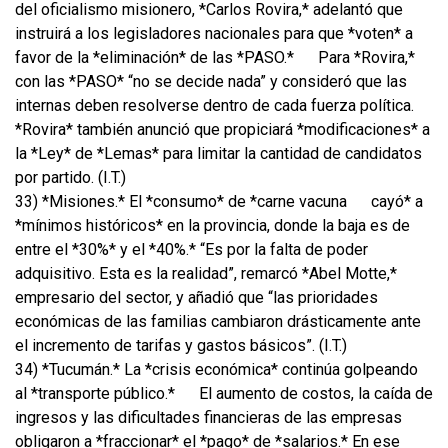
del oficialismo misionero, *Carlos Rovira,* adelantó que
instruirá a los legisladores nacionales para que *voten* a
favor de la *eliminación* de las *PASO.*
Para *Rovira,*
con las *PASO* “no se decide nada” y consideró que las
internas deben resolverse dentro de cada fuerza política.
*Rovira* también anunció que propiciará *modificaciones* a
la *Ley* de *Lemas* para limitar la cantidad de candidatos
por partido. (I.T.)
33) *Misiones.* El *consumo* de *carne vacuna
cayó* a
*mínimos históricos* en la provincia, donde la baja es de
entre el *30%* y el *40%.* “Es por la falta de poder
adquisitivo. Esta es la realidad”, remarcó *Abel Motte,*
empresario del sector, y añadió que “las prioridades
económicas de las familias cambiaron drásticamente ante
el incremento de tarifas y gastos básicos”. (I.T.)
34) *Tucumán.* La *crisis económica* continúa golpeando
al *transporte público.*
El aumento de costos, la caída de
ingresos y las dificultades financieras de las empresas
obligaron a *fraccionar* el *pago* de *salarios.* En ese