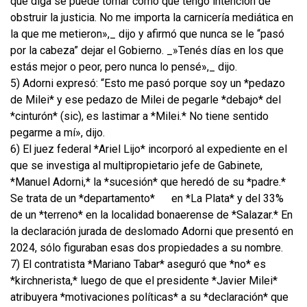
que diga se puede tomar como que tengo intención de
obstruir la justicia. No me importa la carnicería mediática en
la que me metieron»,_ dijo y afirmó que nunca se le “pasó
por la cabeza” dejar el Gobierno. _»Tenés días en los que
estás mejor o peor, pero nunca lo pensé»,_ dijo.
5) Adorni expresó: “Esto me pasó porque soy un *pedazo
de Milei* y ese pedazo de Milei de pegarle *debajo* del
*cinturón* (sic), es lastimar a *Milei.* No tiene sentido
pegarme a mí», dijo.
6) El juez federal *Ariel Lijo* incorporó al expediente en el
que se investiga al multipropietario jefe de Gabinete,
*Manuel Adorni,* la *sucesión* que heredó de su *padre.*
Se trata de un *departamento*
en *La Plata* y del 33%
de un *terreno* en la localidad bonaerense de *Salazar.* En
la declaración jurada de deslomado Adorni que presentó en
2024, sólo figuraban esas dos propiedades a su nombre.
7) El contratista *Mariano Tabar* aseguró que *no* es
*kirchnerista,* luego de que el presidente *Javier Milei*
atribuyera *motivaciones políticas* a su *declaración* que