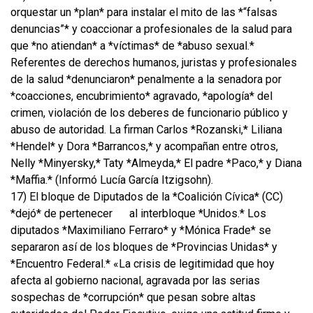
orquestar un *plan* para instalar el mito de las *“falsas
denuncias”* y coaccionar a profesionales de la salud para
que *no atiendan* a *víctimas* de *abuso sexual.*
Referentes de derechos humanos, juristas y profesionales
de la salud *denunciaron* penalmente a la senadora por
*coacciones, encubrimiento* agravado, *apología* del
crimen, violación de los deberes de funcionario público y
abuso de autoridad. La firman Carlos *Rozanski,* Liliana
*Hendel* y Dora *Barrancos,* y acompañan entre otros,
Nelly *Minyersky,* Taty *Almeyda,* El padre *Paco,* y Diana
*Maffia.* (Informó Lucía García Itzigsohn).
17) El bloque de Diputados de la *Coalición Cívica* (CC)
*dejó* de pertenecer
al interbloque *Unidos.* Los
diputados *Maximiliano Ferraro* y *Mónica Frade* se
separaron así de los bloques de *Provincias Unidas* y
*Encuentro Federal.* «La crisis de legitimidad que hoy
afecta al gobierno nacional, agravada por las serias
sospechas de *corrupción* que pesan sobre altas