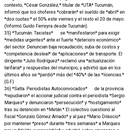
contexto, *César González,* titular de *UTA* Tucumán,
informó que los choferes *cobrarán* el sueldo de *abril* en
*dos cuotas:* el 50% este viernes y el resto el 20 de mayo.
(Informó Guido Ferreyra desde Tucumán).
35) *Tucumán. Taxistas*
se *manifestaron* para exigir
*medidas urgentes* ante el fuerte *deterioro económico*
del sector. Denuncian baja recaudación, suba de costos y
*competencia desleal* de *aplicaciones* de transporte. El
dirigente *Julio Rodríguez* reclamó una *actualización
tarifaria* y respuestas del municipio, y advirtió que en los
últimos años se *perdió* más del *40%* de las *licencias.*
(G.F.)
36) *Salta. Periodistas Autoconvocados*
de la provincia
*repudiaron* el accionar judicial contra el periodista *Sergio
Marques* y denunciaron *persecución* y *hostigamiento*
tras su detención en *Metán.* El colectivo cuestionó al
fiscal *Gonzalo Gómez Amado* y al juez *Mario Dilascio*
por mantener *preso* durante *tres semanas* a Marques