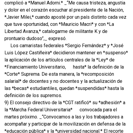
complicó a *Manuel Adorni.* _“Me causa tristeza, angustia
y dolor en el corazón escuchar al presidente de la Nación,
*Javier Milei,* cuando aposté por un país distinto cada vez
que tuve oportunidad, con *Mauricio Macri* y con *La
Libertad Avanza,* catalogarme de militante K y de
prontuario dudoso”,_ expresó.
Los camaristas federales *Sergio Fernández* y *José
Luis López Castiñeira* decidieron mantener en *suspenso*
la aplicación de los artículos centrales de la *Ley* de
*Financiamiento Universitario,
hasta* la definición de la
*Corte* Suprema. De esta manera, la *recomposición
salarial* de docentes y no docentes y la actualización de
las *becas* estudiantiles, quedan *suspendidas* hasta la
definición de los supremos.
9) El consejo directivo de la *CGT ratificó* su *adhesión* a
la *Marcha Federal Universitaria*
convocada para el
martes próximo. _“Convocamos a las y los trabajadores a
acompañar y participar de la movilización en defensa de la
*educación pública* y la *universidad nacional.* El recorte