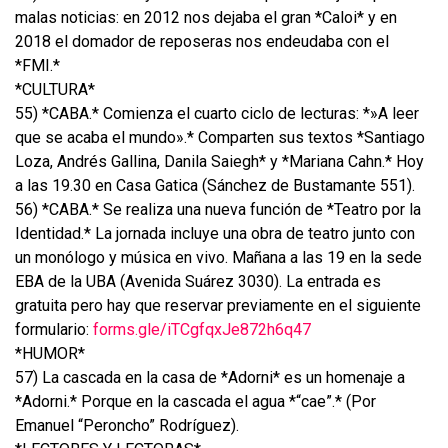
malas noticias: en 2012 nos dejaba el gran *Caloi* y en
2018 el domador de reposeras nos endeudaba con el
*FMI.*
*CULTURA*
55) *CABA.* Comienza el cuarto ciclo de lecturas: *»A leer
que se acaba el mundo».* Comparten sus textos *Santiago
Loza, Andrés Gallina, Danila Saiegh* y *Mariana Cahn.* Hoy
a las 19.30 en Casa Gatica (Sánchez de Bustamante 551).
56) *CABA.* Se realiza una nueva función de *Teatro por la
Identidad.* La jornada incluye una obra de teatro junto con
un monólogo y música en vivo. Mañana a las 19 en la sede
EBA de la UBA (Avenida Suárez 3030). La entrada es
gratuita pero hay que reservar previamente en el siguiente
formulario:
forms.gle/iTCgfqxJe872h6q47
*HUMOR*
57) La cascada en la casa de *Adorni* es un homenaje a
*Adorni.* Porque en la cascada el agua *“cae”.* (Por
Emanuel “Peroncho” Rodríguez).