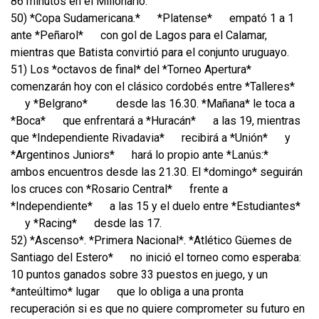
86 minutos en el Millonario.
50) *Copa Sudamericana.*
*Platense*
empató 1 a 1
ante *Peñarol*
con gol de Lagos para el Calamar,
mientras que Batista convirtió para el conjunto uruguayo.
51) Los *octavos de final* del *Torneo Apertura*
comenzarán hoy con el clásico cordobés entre *Talleres*
y *Belgrano*
desde las 16.30. *Mañana* le toca a
*Boca*
que enfrentará a *Huracán*
a las 19, mientras
que *Independiente Rivadavia*
recibirá a *Unión*
y
*Argentinos Juniors*
hará lo propio ante *Lanús:*
ambos encuentros desde las 21.30. El *domingo* seguirán
los cruces con *Rosario Central*
frente a
*Independiente*
a las 15 y el duelo entre *Estudiantes*
y *Racing*
desde las 17.
52) *Ascenso*. *Primera Nacional*. *Atlético Güemes de
Santiago del Estero*
no inició el torneo como esperaba:
10 puntos ganados sobre 33 puestos en juego, y un
*anteúltimo* lugar
que lo obliga a una pronta
recuperación si es que no quiere comprometer su futuro en