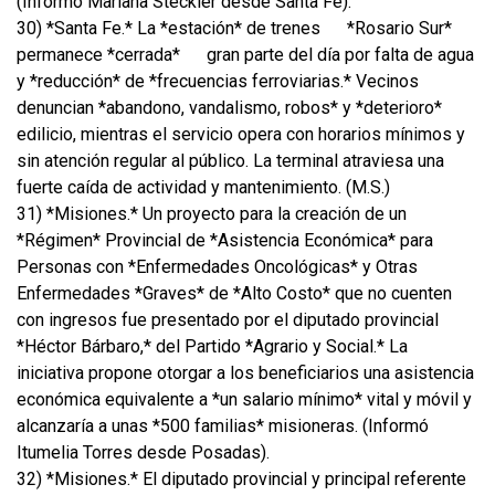
(Informó Mariana Steckler desde Santa Fe).
30) *Santa Fe.* La *estación* de trenes
*Rosario Sur*
permanece *cerrada*
gran parte del día por falta de agua
y *reducción* de *frecuencias ferroviarias.* Vecinos
denuncian *abandono, vandalismo, robos* y *deterioro*
edilicio, mientras el servicio opera con horarios mínimos y
sin atención regular al público. La terminal atraviesa una
fuerte caída de actividad y mantenimiento. (M.S.)
31) *Misiones.* Un proyecto para la creación de un
*Régimen* Provincial de *Asistencia Económica* para
Personas con *Enfermedades Oncológicas* y Otras
Enfermedades *Graves* de *Alto Costo* que no cuenten
con ingresos fue presentado por el diputado provincial
*Héctor Bárbaro,* del Partido *Agrario y Social.* La
iniciativa propone otorgar a los beneficiarios una asistencia
económica equivalente a *un salario mínimo* vital y móvil y
alcanzaría a unas *500 familias* misioneras. (Informó
Itumelia Torres desde Posadas).
32) *Misiones.* El diputado provincial y principal referente