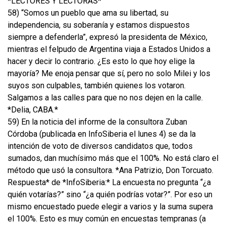
*LECTORES Y LECTORAS*
58) “Somos un pueblo que ama su libertad, su
independencia, su soberanía y estamos dispuestos
siempre a defenderla”, expresó la presidenta de México,
mientras el felpudo de Argentina viaja a Estados Unidos a
hacer y decir lo contrario. ¿Es esto lo que hoy elige la
mayoría? Me enoja pensar que sí, pero no solo Milei y los
suyos son culpables, también quienes los votaron.
Salgamos a las calles para que no nos dejen en la calle.
*Delia, CABA.*
59) En la noticia del informe de la consultora Zuban
Córdoba (publicada en InfoSiberia el lunes 4) se da la
intención de voto de diversos candidatos que, todos
sumados, dan muchísimo más que el 100%. No está claro el
método que usó la consultora. *Ana Patrizio, Don Torcuato.
Respuesta* de *InfoSiberia:* La encuesta no pregunta “¿a
quién votarías?” sino “¿a quién podrías votar?”. Por eso un
mismo encuestado puede elegir a varios y la suma supera
el 100%. Esto es muy común en encuestas tempranas (a