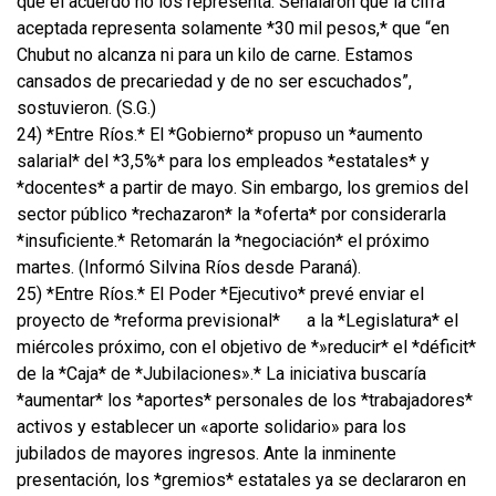
que el acuerdo no los representa. Señalaron que la cifra
aceptada representa solamente *30 mil pesos,* que “en
Chubut no alcanza ni para un kilo de carne. Estamos
cansados de precariedad y de no ser escuchados”,
sostuvieron. (S.G.)
24) *Entre Ríos.* El *Gobierno* propuso un *aumento
salarial* del *3,5%* para los empleados *estatales* y
*docentes* a partir de mayo. Sin embargo, los gremios del
sector público *rechazaron* la *oferta* por considerarla
*insuficiente.* Retomarán la *negociación* el próximo
martes. (Informó Silvina Ríos desde Paraná).
25) *Entre Ríos.* El Poder *Ejecutivo* prevé enviar el
proyecto de *reforma previsional*
a la *Legislatura* el
miércoles próximo, con el objetivo de *»reducir* el *déficit*
de la *Caja* de *Jubilaciones».* La iniciativa buscaría
*aumentar* los *aportes* personales de los *trabajadores*
activos y establecer un «aporte solidario» para los
jubilados de mayores ingresos. Ante la inminente
presentación, los *gremios* estatales ya se declararon en