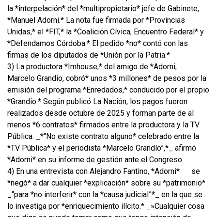
la *interpelación* del *multipropietario* jefe de Gabinete,
*Manuel Adorni.* La nota fue firmada por *Provincias
Unidas,* el *FIT,* la *Coalición Cívica, Encuentro Federal* y
*Defendamos Córdoba.* El pedido *no* contó con las
firmas de los diputados de *Unión por la Patria.*
3) La productora *Imhouse,* del amigo de *Adorni,
Marcelo Grandio, cobró* unos *3 millones* de pesos por la
emisión del programa *Enredados,* conducido por el propio
*Grandío.* Según publicó La Nación, los pagos fueron
realizados desde octubre de 2025 y forman parte de al
menos *6 contratos* firmados entre la productora y la TV
Pública. _*“No existe contrato alguno* celebrado entre la
*TV Pública* y el periodista *Marcelo Grandío”,*_ afirmó
*Adorni* en su informe de gestión ante el Congreso.
4) En una entrevista con Alejandro Fantino, *Adorni*
se
*negó* a dar cualquier *explicación* sobre su *patrimonio*
_“para *no interferir* con la *causa judicial”*_ en la que se
lo investiga por *enriquecimiento ilícito.* _»Cualquier cosa