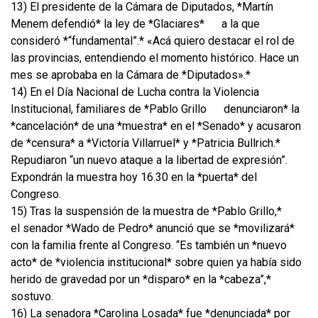
13) El presidente de la Cámara de Diputados, *Martín
Menem defendió* la ley de *Glaciares*
a la que
consideró *“fundamental”.* «Acá quiero destacar el rol de
las provincias, entendiendo el momento histórico. Hace un
mes se aprobaba en la Cámara de *Diputados».*
14) En el Día Nacional de Lucha contra la Violencia
Institucional, familiares de *Pablo Grillo
denunciaron* la
*cancelación* de una *muestra* en el *Senado* y acusaron
de *censura* a *Victoria Villarruel* y *Patricia Bullrich.*
Repudiaron “un nuevo ataque a la libertad de expresión”.
Expondrán la muestra hoy 16.30 en la *puerta* del
Congreso.
15) Tras la suspensión de la muestra de *Pablo Grillo,*
el senador *Wado de Pedro* anunció que se *movilizará*
con la familia frente al Congreso. “Es también un *nuevo
acto* de *violencia institucional* sobre quien ya había sido
herido de gravedad por un *disparo* en la *cabeza”,*
sostuvo.
16) La senadora *Carolina Losada* fue *denunciada* por