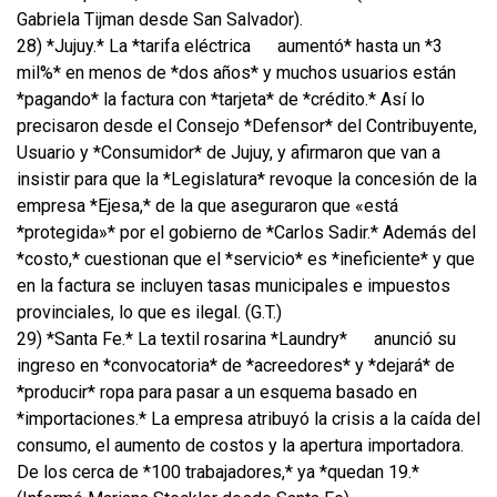
Gabriela Tijman desde San Salvador).
28) *Jujuy.* La *tarifa eléctrica
aumentó* hasta un *3
mil%* en menos de *dos años* y muchos usuarios están
*pagando* la factura con *tarjeta* de *crédito.* Así lo
precisaron desde el Consejo *Defensor* del Contribuyente,
Usuario y *Consumidor* de Jujuy, y afirmaron que van a
insistir para que la *Legislatura* revoque la concesión de la
empresa *Ejesa,* de la que aseguraron que «está
*protegida»* por el gobierno de *Carlos Sadir.* Además del
*costo,* cuestionan que el *servicio* es *ineficiente* y que
en la factura se incluyen tasas municipales e impuestos
provinciales, lo que es ilegal. (G.T.)
29) *Santa Fe.* La textil rosarina *Laundry*
anunció su
ingreso en *convocatoria* de *acreedores* y *dejará* de
*producir* ropa para pasar a un esquema basado en
*importaciones.* La empresa atribuyó la crisis a la caída del
consumo, el aumento de costos y la apertura importadora.
De los cerca de *100 trabajadores,* ya *quedan 19.*