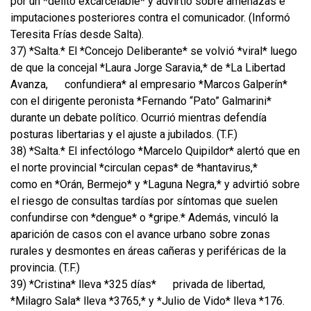
por un *delito excarcelable* y advirtió sobre amenazas e
imputaciones posteriores contra el comunicador. (Informó
Teresita Frías desde Salta).
37) *Salta.* El *Concejo Deliberante* se volvió *viral* luego
de que la concejal *Laura Jorge Saravia,* de *La Libertad
Avanza,
confundiera* al empresario *Marcos Galperín*
con el dirigente peronista *Fernando “Pato” Galmarini*
durante un debate político. Ocurrió mientras defendía
posturas libertarias y el ajuste a jubilados. (T.F.)
38) *Salta.* El infectólogo *Marcelo Quipildor* alertó que en
el norte provincial *circulan cepas* de *hantavirus,*
como en *Orán, Bermejo* y *Laguna Negra,* y advirtió sobre
el riesgo de consultas tardías por síntomas que suelen
confundirse con *dengue* o *gripe.* Además, vinculó la
aparición de casos con el avance urbano sobre zonas
rurales y desmontes en áreas cañeras y periféricas de la
provincia. (T.F.)
39) *Cristina* lleva *325 días*
privada de libertad,
*Milagro Sala* lleva *3765,* y *Julio de Vido* lleva *176.