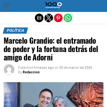
Salir de la versión móvil
POLÍTICA
Marcelo Grandio: el entramado
de poder y la fortuna detrás del
amigo de Adorni
Published
4 meses ago
on
30 de marzo de 2026
By
Redaccion