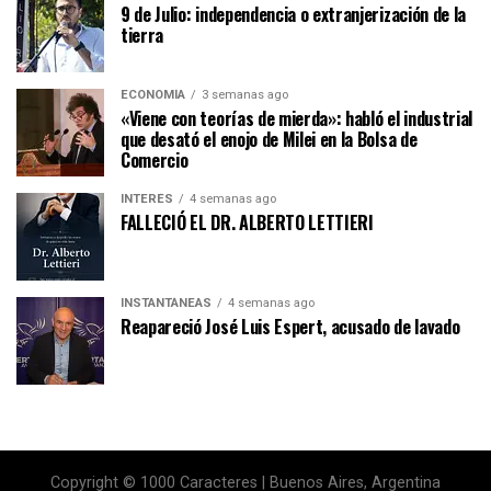
9 de Julio: independencia o extranjerización de la
tierra
ECONOMÍA
3 semanas ago
«Viene con teorías de mierda»: habló el industrial
que desató el enojo de Milei en la Bolsa de
Comercio
INTERÉS
4 semanas ago
FALLECIÓ EL DR. ALBERTO LETTIERI
INSTANTÁNEAS
4 semanas ago
Reapareció José Luis Espert, acusado de lavado
Copyright © 1000 Caracteres | Buenos Aires, Argentina