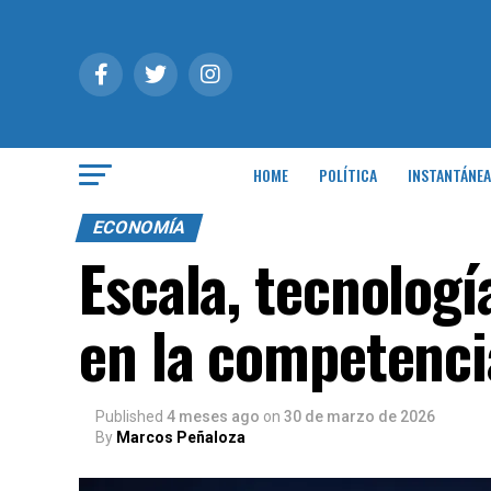
HOME
POLÍTICA
INSTANTÁNEA
ECONOMÍA
Escala, tecnologí
en la competenci
Published
4 meses ago
on
30 de marzo de 2026
By
Marcos Peñaloza