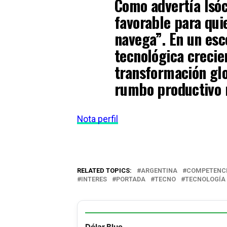
Como advertía
Isó
favorable para qui
navega”. En un es
tecnológica crecie
transformación glob
rumbo productivo 
Nota perfil
RELATED TOPICS:
ARGENTINA
COMPETENCI
INTERES
PORTADA
TECNO
TECNOLOGÍA
Dólar Blue