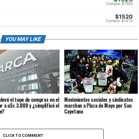
Compra: $1505
$1520
Compra: $1470
YOU MAY LIKE
levó el tope de compras en el
Movimientos sociales y sindicatos
or a u$s 3.000 y ¿simplificó el
marchan a Plaza de Mayo por San
e?
Cayetano
CLICK TO COMMENT