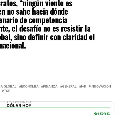
crates
, “ningún viento es
en no sabe hacia dónde
cenario de
competencia
nte
, el desafío no es resistir la
al, sino definir con claridad el
nacional.
A GLOBAL
ECONOMIA
FINANZA
GENERAL
I+D
INNOVACIÓN
TOP
ADVERTISEMENT
DÓLAR HOY
$1525