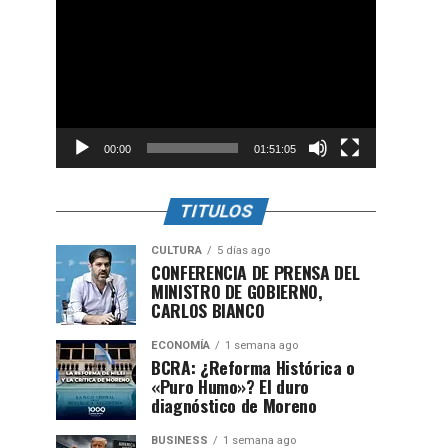
de
vídeo
00:00
01:51:05
TITULOS
CULTURA
5 días ago
CONFERENCIA DE PRENSA DEL
MINISTRO DE GOBIERNO,
CARLOS BIANCO
ECONOMÍA
1 semana ago
BCRA: ¿Reforma Histórica o
«Puro Humo»? El duro
diagnóstico de Moreno
BUSINESS
1 semana ago