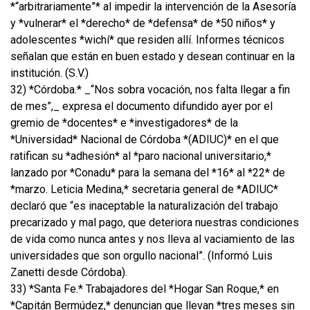
*“arbitrariamente”* al impedir la intervención de la Asesoría
y *vulnerar* el *derecho* de *defensa* de *50 niños* y
adolescentes *wichí* que residen allí. Informes técnicos
señalan que están en buen estado y desean continuar en la
institución. (S.V.)
32) *Córdoba.* _“Nos sobra vocación, nos falta llegar a fin
de mes”,_ expresa el documento difundido ayer por el
gremio de *docentes* e *investigadores* de la
*Universidad* Nacional de Córdoba *(ADIUC)* en el que
ratifican su *adhesión* al *paro nacional universitario,*
lanzado por *Conadu* para la semana del *16* al *22* de
*marzo. Leticia Medina,* secretaria general de *ADIUC*
declaró que “es inaceptable la naturalización del trabajo
precarizado y mal pago, que deteriora nuestras condiciones
de vida como nunca antes y nos lleva al vaciamiento de las
universidades que son orgullo nacional”. (Informó Luis
Zanetti desde Córdoba).
33) *Santa Fe.* Trabajadores del *Hogar San Roque,* en
*Capitán Bermúdez,* denuncian que llevan *tres meses sin