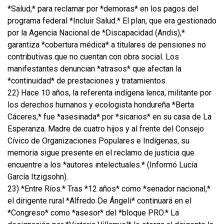
*Salud,* para reclamar por *demoras* en los pagos del
programa federal *Incluir Salud.* El plan, que era gestionado
por la Agencia Nacional de *Discapacidad (Andis),*
garantiza *cobertura médica* a titulares de pensiones no
contributivas que no cuentan con obra social. Los
manifestantes denuncian *atrasos* que afectan la
*continuidad* de prestaciones y tratamientos.
22) Hace 10 años, la referenta indígena lenca, militante por
los derechos humanos y ecologista hondureña *Berta
Cáceres,* fue *asesinada* por *sicarios* en su casa de La
Esperanza. Madre de cuatro hijos y al frente del Consejo
Cívico de Organizaciones Populares e Indígenas, su
memoria sigue presente en el reclamo de justicia que
encuentre a los *autores intelectuales.* (Informó Lucía
García Itzigsohn).
23) *Entre Ríos.* Tras *12 años* como *senador nacional,*
el dirigente rural *Alfredo De Ángeli* continuará en el
*Congreso* como *asesor* del *bloque PRO.* La