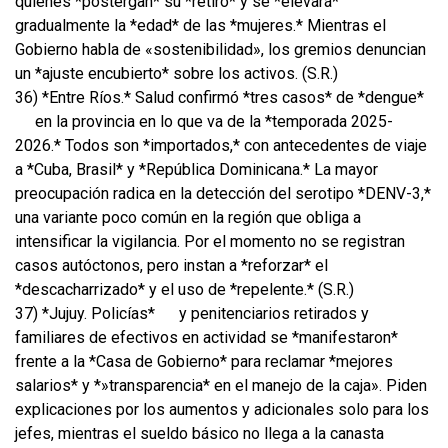
quienes *postergan* su *retiro* y se *elevará*
gradualmente la *edad* de las *mujeres.* Mientras el
Gobierno habla de «sostenibilidad», los gremios denuncian
un *ajuste encubierto* sobre los activos. (S.R.)
36) *Entre Ríos.* Salud confirmó *tres casos* de *dengue*
en la provincia en lo que va de la *temporada 2025-
2026.* Todos son *importados,* con antecedentes de viaje
a *Cuba, Brasil* y *República Dominicana.* La mayor
preocupación radica en la detección del serotipo *DENV-3,*
una variante poco común en la región que obliga a
intensificar la vigilancia. Por el momento no se registran
casos autóctonos, pero instan a *reforzar* el
*descacharrizado* y el uso de *repelente.* (S.R.)
37) *Jujuy. Policías*
y penitenciarios retirados y
familiares de efectivos en actividad se *manifestaron*
frente a la *Casa de Gobierno* para reclamar *mejores
salarios* y *»transparencia* en el manejo de la caja». Piden
explicaciones por los aumentos y adicionales solo para los
jefes, mientras el sueldo básico no llega a la canasta