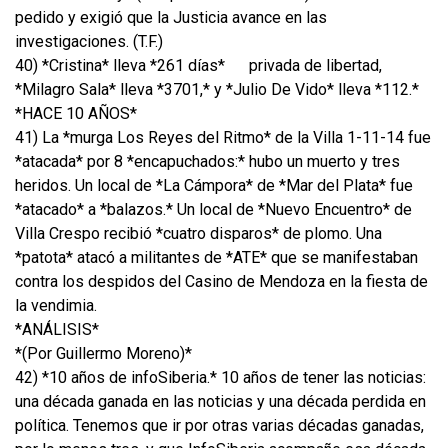
pedido y exigió que la Justicia avance en las
investigaciones. (T.F.)
40) *Cristina* lleva *261 días*
privada de libertad,
*Milagro Sala* lleva *3701,* y *Julio De Vido* lleva *112.*
*HACE 10 AÑOS*
41) La *murga Los Reyes del Ritmo* de la Villa 1-11-14 fue
*atacada* por 8 *encapuchados:* hubo un muerto y tres
heridos. Un local de *La Cámpora* de *Mar del Plata* fue
*atacado* a *balazos.* Un local de *Nuevo Encuentro* de
Villa Crespo recibió *cuatro disparos* de plomo. Una
*patota* atacó a militantes de *ATE* que se manifestaban
contra los despidos del Casino de Mendoza en la fiesta de
la vendimia.
*ANÁLISIS*
*(Por Guillermo Moreno)*
42) *10 años de infoSiberia.* 10 años de tener las noticias:
una década ganada en las noticias y una década perdida en
política. Tenemos que ir por otras varias décadas ganadas,