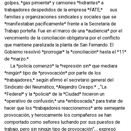
golpes, *gas pimienta* y camiones *hidrantes* a
trabajadores despedidos de la empresa *FATE,*
sus
familias y organizaciones sindicales y sociales que se
*manifestaban pacíficamente* frente a la Secretaría de
Trabajo porteña. Fue en el marco de una *audiencia* por el
vencimiento de la conciliación obligatoria por el conflicto
que mantiene paralizada la planta de San Fernando. El
Gobierno resolvió *prorrogar* la *conciliación* hasta el *11*
de *marzo.*
La *policía comenzó* la *represión sin* que mediara
*ningún* tipo de *provocación* por parte de los
*trabajadores,* según afirmó el secretario general del
Sindicato del Neumático, *Alejandro Crespo.* _“La
*Federal* y la *policía* de la *Ciudad* hicieron un
*operativo de confusión,* una *emboscada,* para tratar de
hacer que los *trabajadores reaccionemos* ante semejante
provocación, y heroicamente los compañeros se han
comportado como señores luchando por sus puestos de
trabajo, pero sin ningún tipo de provocación”,_ expresó.