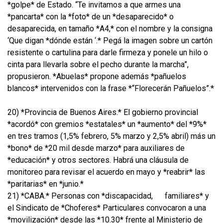
*golpe* de Estado. “Te invitamos a que armes una
*pancarta* con la *foto* de un *desaparecido* o
desaparecida, en tamaño *A4,* con el nombre y la consigna
‘Que digan *dónde están ‘.* Pegá la imagen sobre un cartón
resistente o cartulina para darle firmeza y ponele un hilo o
cinta para llevarla sobre el pecho durante la marcha”,
propusieron. *Abuelas* propone además *pañuelos
blancos* intervenidos con la frase *“Florecerán Pañuelos”.*
20) *Provincia de Buenos Aires.* El gobierno provincial
*acordó* con gremios *estatales* un *aumento* del *9%*
en tres tramos (1,5% febrero, 5% marzo y 2,5% abril) más un
*bono* de *20 mil desde marzo* para auxiliares de
*educación* y otros sectores. Habrá una cláusula de
monitoreo para revisar el acuerdo en mayo y *reabrir* las
*paritarias* en *junio.*
21) *CABA.* Personas con *discapacidad,
familiares* y
el Sindicato de *Choferes* Particulares convocaron a una
*movilización* desde las *10.30* frente al Ministerio de