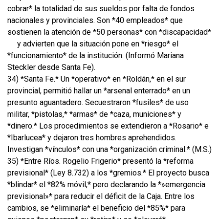
cobrar* la totalidad de sus sueldos por falta de fondos
nacionales y provinciales. Son *40 empleados* que
sostienen la atención de *50 personas* con *discapacidad*
y advierten que la situación pone en *riesgo* el
*funcionamiento* de la institución. (Informó Mariana
Steckler desde Santa Fe).
34) *Santa Fe.* Un *operativo* en *Roldán,* en el sur
provincial, permitió hallar un *arsenal enterrado* en un
presunto aguantadero. Secuestraron *fusiles* de uso
militar, *pistolas,* *armas* de *caza, municiones* y
*dinero.* Los procedimientos se extendieron a *Rosario* e
*Ibarlucea* y dejaron tres hombres aprehendidos.
Investigan *vínculos* con una *organización criminal.* (M.S.)
35) *Entre Ríos. Rogelio Frigerio* presentó la *reforma
previsional* (Ley 8.732) a los *gremios.* El proyecto busca
*blindar* el *82% móvil,* pero declarando la *»emergencia
previsional»* para reducir el déficit de la Caja. Entre los
cambios, se *eliminaría* el beneficio del *85%* para