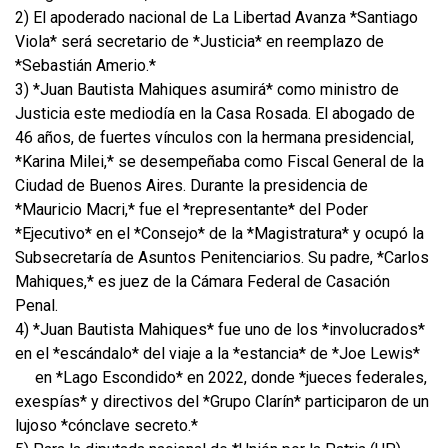
2) El apoderado nacional de La Libertad Avanza *Santiago
Viola* será secretario de *Justicia* en reemplazo de
*Sebastián Amerio.*
3) *Juan Bautista Mahiques asumirá* como ministro de
Justicia este mediodía en la Casa Rosada. El abogado de
46 años, de fuertes vínculos con la hermana presidencial,
*Karina Milei,* se desempeñaba como Fiscal General de la
Ciudad de Buenos Aires. Durante la presidencia de
*Mauricio Macri,* fue el *representante* del Poder
*Ejecutivo* en el *Consejo* de la *Magistratura* y ocupó la
Subsecretaría de Asuntos Penitenciarios. Su padre, *Carlos
Mahiques,* es juez de la Cámara Federal de Casación
Penal.
4) *Juan Bautista Mahiques* fue uno de los *involucrados*
en el *escándalo* del viaje a la *estancia* de *Joe Lewis*
en *Lago Escondido* en 2022, donde *jueces federales,
exespías* y directivos del *Grupo Clarín* participaron de un
lujoso *cónclave secreto.*