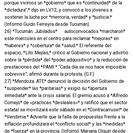
porque vivimos un *gobierno* que es *continuidad* de la
*dictadura”,* dijo en LV12, y convocó a los jóvenes a
sostener la lucha por *memoria, verdad* y *justicia.*
(Informó Guido Ferreyra desde Tucumán).
26) *Tucumán. Jubilados*
autoconvocados *marcharon*
este miércoles en el centro para reclamar *mejoras* en
*haberes* y *cobertura* de *salud.* El referente del
espacio, *Lito Mejías,* criticó al Gobierno nacional y advirtió
sobre la *pérdida* del *poder adquisitivo* y la reducción de
prestaciones del *PAMI.* “Cada día se nos hace imposible
sobrevivir”, afirmó durante la protesta. (G.F.)
27) *Mendoza. ATE* denunció la decisión del Gobierno de
*suspender* las *paritarias* y exigió su *apertura
inmediata* ante la crisis salarial. El gremio acusó a *Alfredo
Cornejo* de «prácticas *desleales»* y ratificó que el sector
estatal se movilizará este sábado en el *Contracarrusel* de
*Vendimia.* Advierte que la falta de propuestas frente a la
inflación profundizará el *conflicto social* y las *medidas*
de *fuerza* en la provincia. (Informó Mariana Olguín desde