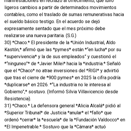
manifestaciones en rechazo al ofrecimiento, que tuvo
ligeros cambios a partir de determinados movimientos
contables, como el traslado de sumas remunerativas hacia
el sueldo básico testigo. En el acuerdo se dejó
expresamente sentado que el mes próximo debe
realizarse una nueva paritaria. (S.G.)
30) *Chaco.* El presidente de la *Unión Industrial, Aldo
Kastón,* afirmó que las *pymes* están *“en lucha* por su
*supervivencia* y la de sus empleados” y cuestionó el
*“ninguneo”* de *Javier Milei* hacia la *industria.* Señaló
que el *Chaco* no atrae inversiones del *RIGI* y advirtió
que tras el cierre de *900 pymes* en 2025 la cifra podría
*duplicarse* en 2026. *“La industria no le interesa al
Gobierno”,* sostuvo. (Informó Silvia Villavicencio desde
Resistencia).
31) *Chaco.* La defensora general *Alicia Alcalá* pidió al
*Superior Tribunal* de Justicia *anular* el *fallo* que
ordenó *cerrar* la *escuela* de la *Fundación Valdocco* en
*El Impenetrable.* Sostuvo que la *Cámara* actuó