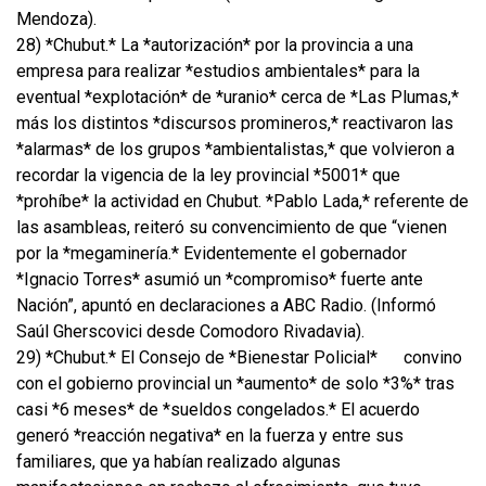
Mendoza).
28) *Chubut.* La *autorización* por la provincia a una
empresa para realizar *estudios ambientales* para la
eventual *explotación* de *uranio* cerca de *Las Plumas,*
más los distintos *discursos promineros,* reactivaron las
*alarmas* de los grupos *ambientalistas,* que volvieron a
recordar la vigencia de la ley provincial *5001* que
*prohíbe* la actividad en Chubut. *Pablo Lada,* referente de
las asambleas, reiteró su convencimiento de que “vienen
por la *megaminería.* Evidentemente el gobernador
*Ignacio Torres* asumió un *compromiso* fuerte ante
Nación”, apuntó en declaraciones a ABC Radio. (Informó
Saúl Gherscovici desde Comodoro Rivadavia).
29) *Chubut.* El Consejo de *Bienestar Policial*
convino
con el gobierno provincial un *aumento* de solo *3%* tras
casi *6 meses* de *sueldos congelados.* El acuerdo
generó *reacción negativa* en la fuerza y entre sus
familiares, que ya habían realizado algunas