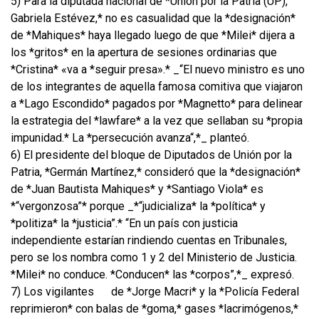
5) Para la diputada nacional de *Unión por la Patria (UP),
Gabriela Estévez,* no es casualidad que la *designación*
de *Mahiques* haya llegado luego de que *Milei* dijera a
los *gritos* en la apertura de sesiones ordinarias que
*Cristina* «va a *seguir presa».* _“El nuevo ministro es uno
de los integrantes de aquella famosa comitiva que viajaron
a *Lago Escondido* pagados por *Magnetto* para delinear
la estrategia del *lawfare* a la vez que sellaban su *propia
impunidad.* La *persecución avanza“,*_ planteó.
6) El presidente del bloque de Diputados de Unión por la
Patria, *Germán Martínez,* consideró que la *designación*
de *Juan Bautista Mahiques* y *Santiago Viola* es
*“vergonzosa”* porque _*“judicializa* la *política* y
*politiza* la *justicia”.* “En un país con justicia
independiente estarían rindiendo cuentas en Tribunales,
pero se los nombra como 1 y 2 del Ministerio de Justicia.
*Milei* no conduce. *Conducen* las *corpos”,*_ expresó.
7) Los vigilantes
de *Jorge Macri* y la *Policía Federal
reprimieron* con balas de *goma,* gases *lacrimógenos,*