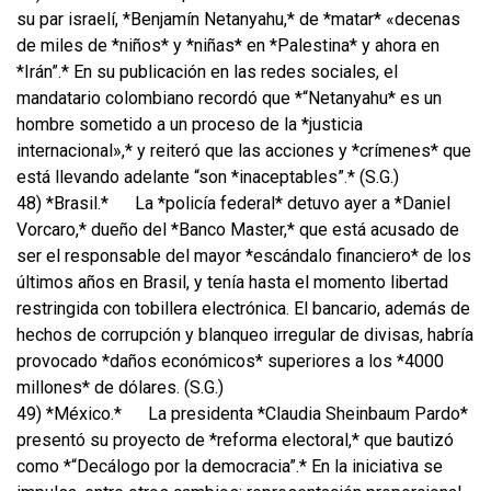
su par israelí, *Benjamín Netanyahu,* de *matar* «decenas
de miles de *niños* y *niñas* en *Palestina* y ahora en
*Irán”.* En su publicación en las redes sociales, el
mandatario colombiano recordó que *“Netanyahu* es un
hombre sometido a un proceso de la *justicia
internacional»,* y reiteró que las acciones y *crímenes* que
está llevando adelante “son *inaceptables”.* (S.G.)
48) *Brasil.*
La *policía federal* detuvo ayer a *Daniel
Vorcaro,* dueño del *Banco Master,* que está acusado de
ser el responsable del mayor *escándalo financiero* de los
últimos años en Brasil, y tenía hasta el momento libertad
restringida con tobillera electrónica. El bancario, además de
hechos de corrupción y blanqueo irregular de divisas, habría
provocado *daños económicos* superiores a los *4000
millones* de dólares. (S.G.)
49) *México.*
La presidenta *Claudia Sheinbaum Pardo*
presentó su proyecto de *reforma electoral,* que bautizó
como *“Decálogo por la democracia”.* En la iniciativa se