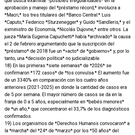
que busca examinar *posibles irregularidades* en la
aprobación y manejo del *préstamo récord,* involucra a
*Macri,* los tres titulares del *Banco Central:* Luis
*Caputo,* Federico *Sturzenegger* y Guido *Sandleris,* y el
exministro de Economía, *Nicolás Dujovne,* entre otros. La
jueza *María Eugenia Capuchetti* había *archivado* la causa
el 2 de febrero argumentando que la suscripción del
*préstamo* de 2018 fue un *»acto* de *gobierno»* y, por lo
tanto, una *decisión política* no judicializable.
18) En las primeras *siete semanas* de *2026* se
confirmaron *172 casos* de *tos convulsa.* El aumento fue
de un 3340% en comparación con los cuatro años
anteriores (2021-2025) en donde la cantidad de casos era
de 5 por semana. El mayor número de casos se da en la
franja de 0 a 5 años, especialmente en *bebés menores*
de *un año,* que concentraron el 33,7% de los diagnósticos
confirmados.
19) Los organismos de *Derechos Humanos convocaron* a
la *marcha* del *24* de *marzo* por los *50 años* del