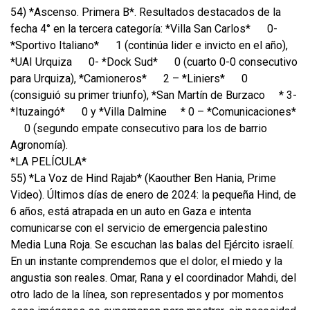
54) *Ascenso. Primera B*. Resultados destacados de la
fecha 4° en la tercera categoría: *Villa San Carlos*
0-
*Sportivo Italiano*
1 (continúa lider e invicto en el año),
*UAI Urquiza
0- *Dock Sud*
0 (cuarto 0-0 consecutivo
para Urquiza), *Camioneros*
2 – *Liniers*
0
(consiguió su primer triunfo), *San Martín de Burzaco
* 3-
*Ituzaingó*
0 y *Villa Dalmine
* 0 – *Comunicaciones*
0 (segundo empate consecutivo para los de barrio
Agronomía).
*LA PELÍCULA*
55) *La Voz de Hind Rajab* (Kaouther Ben Hania, Prime
Video). Últimos días de enero de 2024: la pequeña Hind, de
6 años, está atrapada en un auto en Gaza e intenta
comunicarse con el servicio de emergencia palestino
Media Luna Roja. Se escuchan las balas del Ejército israelí.
En un instante comprendemos que el dolor, el miedo y la
angustia son reales. Omar, Rana y el coordinador Mahdi, del
otro lado de la línea, son representados y por momentos