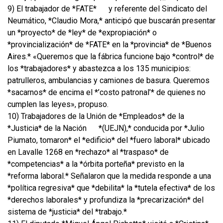
9) El trabajador de *FATE*
y referente del Sindicato del
Neumático, *Claudio Mora,* anticipó que buscarán presentar
un *proyecto* de *ley* de *expropiación* o
*provincialización* de *FATE* en la *provincia* de *Buenos
Aires.* «Queremos que la fábrica funcione bajo *control* de
los *trabajadores* y abastezca a los 135 municipios:
patrulleros, ambulancias y camiones de basura. Queremos
*sacarnos* de encima el *’costo patronal’* de quienes no
cumplen las leyes», propuso.
10) Trabajadores de la Unión de *Empleados* de la
*Justicia* de la Nación
*(UEJN),* conducida por *Julio
Piumato, tomaron* el *edificio* del *fuero laboral* ubicado
en Lavalle 1268 en *rechazo* al *traspaso* de
*competencias* a la *órbita porteña* previsto en la
*reforma laboral.* Señalaron que la medida responde a una
*política regresiva* que *debilita* la *tutela efectiva* de los
*derechos laborales* y profundiza la *precarización* del
sistema de *justicia* del *trabajo.*