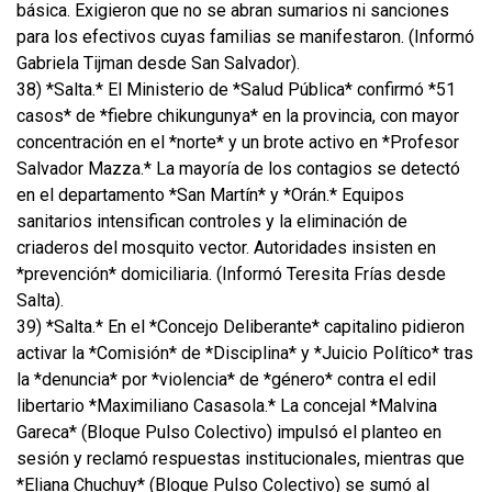
básica. Exigieron que no se abran sumarios ni sanciones
para los efectivos cuyas familias se manifestaron. (Informó
Gabriela Tijman desde San Salvador).
38) *Salta.* El Ministerio de *Salud Pública* confirmó *51
casos* de *fiebre chikungunya* en la provincia, con mayor
concentración en el *norte* y un brote activo en *Profesor
Salvador Mazza.* La mayoría de los contagios se detectó
en el departamento *San Martín* y *Orán.* Equipos
sanitarios intensifican controles y la eliminación de
criaderos del mosquito vector. Autoridades insisten en
*prevención* domiciliaria. (Informó Teresita Frías desde
Salta).
39) *Salta.* En el *Concejo Deliberante* capitalino pidieron
activar la *Comisión* de *Disciplina* y *Juicio Político* tras
la *denuncia* por *violencia* de *género* contra el edil
libertario *Maximiliano Casasola.* La concejal *Malvina
Gareca* (Bloque Pulso Colectivo) impulsó el planteo en
sesión y reclamó respuestas institucionales, mientras que
*Eliana Chuchuy* (Bloque Pulso Colectivo) se sumó al