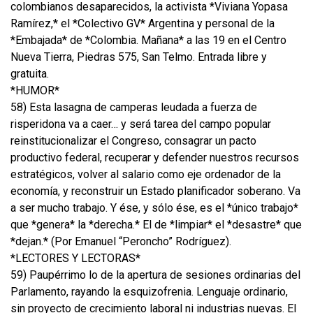
colombianos desaparecidos, la activista *Viviana Yopasa
Ramírez,* el *Colectivo GV* Argentina y personal de la
*Embajada* de *Colombia. Mañana* a las 19 en el Centro
Nueva Tierra, Piedras 575, San Telmo. Entrada libre y
gratuita.
*HUMOR*
58) Esta lasagna de camperas leudada a fuerza de
risperidona va a caer… y será tarea del campo popular
reinstitucionalizar el Congreso, consagrar un pacto
productivo federal, recuperar y defender nuestros recursos
estratégicos, volver al salario como eje ordenador de la
economía, y reconstruir un Estado planificador soberano. Va
a ser mucho trabajo. Y ése, y sólo ése, es el *único trabajo*
que *genera* la *derecha.* El de *limpiar* el *desastre* que
*dejan.* (Por Emanuel “Peroncho” Rodríguez).
*LECTORES Y LECTORAS*
59) Paupérrimo lo de la apertura de sesiones ordinarias del
Parlamento, rayando la esquizofrenia. Lenguaje ordinario,
sin proyecto de crecimiento laboral ni industrias nuevas. El