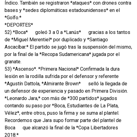
Índico. También se registraron *ataques* con drones contra
bases y *sedes diplomáticas estadounidenses* en el
*Golfo.*
*DEPORTES*
52) *Boca*
goleó 3 a 0 a *Lanús*
gracias a los tantos
de *Miguel Merentiel* por duplicado y *Santiago
Ascacíbar.* El partido se jugó tras la suspensión del mismo,
por la final de la *Recopa Sudamericana* jugada por el
granate.
53) *Ascenso*. *Primera Nacional* Confirmada la dura
lesión en la rodilla sufrida por el defensor y referente
*Agustín Dattola, *Almirante Brown*
selló la llegada de
un defensor de experiencia y pasado en Primera División.
*Leonardo Jara,* con más de *300 partidos* jugados
contando su paso por *Boca, Estudiantes de La Plata,
Vélez*, entre otros, puso la firma y se suma al plantel.
Recordemos que Jara supo formar parte del plantel de
Boca
que alcanzó la final de la *Copa Libertadores
2018.*