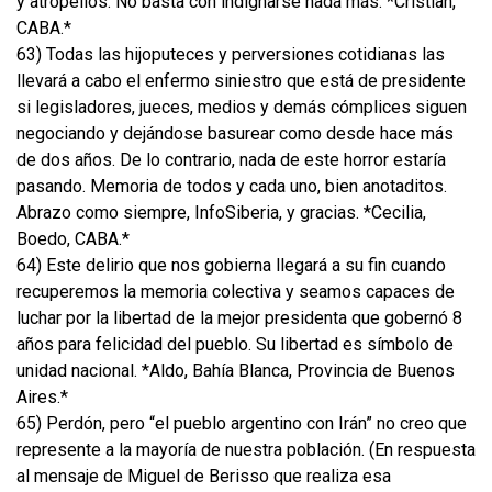
y atropellos. No basta con indignarse nada más. *Cristian,
CABA.*
63) Todas las hijoputeces y perversiones cotidianas las
llevará a cabo el enfermo siniestro que está de presidente
si legisladores, jueces, medios y demás cómplices siguen
negociando y dejándose basurear como desde hace más
de dos años. De lo contrario, nada de este horror estaría
pasando. Memoria de todos y cada uno, bien anotaditos.
Abrazo como siempre, InfoSiberia, y gracias. *Cecilia,
Boedo, CABA.*
64) Este delirio que nos gobierna llegará a su fin cuando
recuperemos la memoria colectiva y seamos capaces de
luchar por la libertad de la mejor presidenta que gobernó 8
años para felicidad del pueblo. Su libertad es símbolo de
unidad nacional. *Aldo, Bahía Blanca, Provincia de Buenos
Aires.*
65) Perdón, pero “el pueblo argentino con Irán” no creo que
represente a la mayoría de nuestra población. (En respuesta
al mensaje de Miguel de Berisso que realiza esa