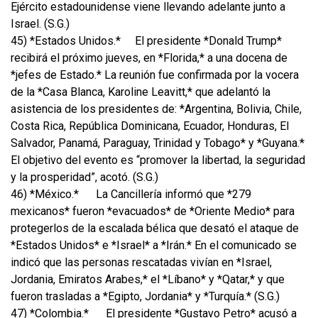
Ejército estadounidense viene llevando adelante junto a
Israel. (S.G.)
45) *Estados Unidos.*
El presidente *Donald Trump*
recibirá el próximo jueves, en *Florida,* a una docena de
*jefes de Estado.* La reunión fue confirmada por la vocera
de la *Casa Blanca, Karoline Leavitt,* que adelantó la
asistencia de los presidentes de: *Argentina, Bolivia, Chile,
Costa Rica, República Dominicana, Ecuador, Honduras, El
Salvador, Panamá, Paraguay, Trinidad y Tobago* y *Guyana.*
El objetivo del evento es “promover la libertad, la seguridad
y la prosperidad”, acotó. (S.G.)
46) *México.*
La Cancillería informó que *279
mexicanos* fueron *evacuados* de *Oriente Medio* para
protegerlos de la escalada bélica que desató el ataque de
*Estados Unidos* e *Israel* a *Irán.* En el comunicado se
indicó que las personas rescatadas vivían en *Israel,
Jordania, Emiratos Arabes,* el *Líbano* y *Qatar,* y que
fueron trasladas a *Egipto, Jordania* y *Turquía.* (S.G.)
47) *Colombia.*
El presidente *Gustavo Petro* acusó a