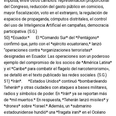
impulsa, entre otros cambios: representación proporcional
del Congreso, reducción del gasto público en comicios,
mayor fiscalización, voto en el extranjero, la regulación de
espacios de propaganda, cómputos distritales, el control
del uso de Inteligencia Artificial en campañas, democracia
participativa. (S.G.)
50) *Ecuador.*
El *Comando Sur* del *Pentágono*
confirmó que, junto con el *ejército ecuatoriano,* lanzó
“operaciones contra *organizaciones terroristas*
designadas en Ecuador. Las operaciones son un poderoso
ejemplo del compromiso de los socios de *América Latina*
y el *Caribe* para combatir el flagelo del narcoterrorismo»,
se detalló en el texto publicado las redes sociales. (S.G.)
51) *Irán*.
*Estados Unidos* continuó *bombardeando
Teherán* y otras ciudades con ataques a bases militares,
radios y símbolos de poder. En *Irán* ya se reportan más
de *mil muertos.* En respuesta, *Teherán lanzó misiles* y
*drones* sobre *Israel.* Además, un *submarino
estadounidense hundió* una *fragata iraní* en el Océano