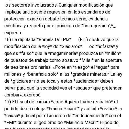
los sectores involucrados. Cualquier modificación que
implique una posible regresión en los estándares de
protección exige un debate técnico serio, evidencia
científica y respeto por el principio de *no regresión”,*_
expresó.
16) La diputada *Romina Del Pla*
(FIT) sostuvo que la
modificación de la *ley* de *Glaciares*
es *nefasta* y
que es *falso* que la *megaminería* produzca un *millón*
de puestos de trabajo como sostuvo *Milei* en la apertura
de sesiones ordinarias. «Pone en *riesgo* el *agua* para
millones y *beneficia solo* a las *grandes mineras.* La ley
de *glaciares* no se toca, y estas *audiencias* deben
servir para que la sociedad vea el *saqueo* que pretenden
aprobar», expresó.
17) El fiscal de cámara *José Agüero Iturbe respaldó* el
pedido de su colega *Franco Picardi* y solicitó *reabrir* la
*causa* judicial por el acuerdo de *endeudamiento* con el
*FMI* durante el gobierno de *Mauricio Macri.* El pedido,