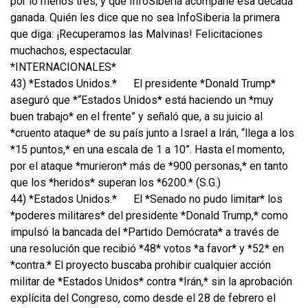
por lo menos tres, y que InfoSiberia acompañe esa década
ganada. Quién les dice que no sea InfoSiberia la primera
que diga: ¡Recuperamos las Malvinas! Felicitaciones
muchachos, espectacular.
*INTERNACIONALES*
43) *Estados Unidos.*
El presidente *Donald Trump*
aseguró que *“Estados Unidos* está haciendo un *muy
buen trabajo* en el frente” y señaló que, a su juicio al
*cruento ataque* de su país junto a Israel a Irán, “llega a los
*15 puntos,* en una escala de 1 a 10”. Hasta el momento,
por el ataque *murieron* más de *900 personas,* en tanto
que los *heridos* superan los *6200.* (S.G.)
44) *Estados Unidos.*
El *Senado no pudo limitar* los
*poderes militares* del presidente *Donald Trump,* como
impulsó la bancada del *Partido Demócrata* a través de
una resolución que recibió *48* votos *a favor* y *52* en
*contra.* El proyecto buscaba prohibir cualquier acción
militar de *Estados Unidos* contra *Irán,* sin la aprobación
explícita del Congreso, como desde el 28 de febrero el