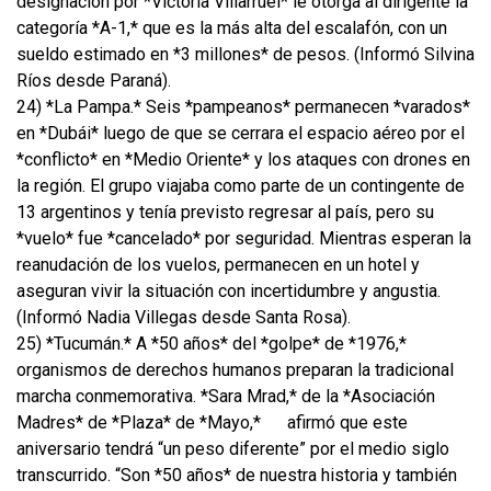
designación por *Victoria Villarruel* le otorga al dirigente la
categoría *A-1,* que es la más alta del escalafón, con un
sueldo estimado en *3 millones* de pesos. (Informó Silvina
Ríos desde Paraná).
24) *La Pampa.* Seis *pampeanos* permanecen *varados*
en *Dubái* luego de que se cerrara el espacio aéreo por el
*conflicto* en *Medio Oriente* y los ataques con drones en
la región. El grupo viajaba como parte de un contingente de
13 argentinos y tenía previsto regresar al país, pero su
*vuelo* fue *cancelado* por seguridad. Mientras esperan la
reanudación de los vuelos, permanecen en un hotel y
aseguran vivir la situación con incertidumbre y angustia.
(Informó Nadia Villegas desde Santa Rosa).
25) *Tucumán.* A *50 años* del *golpe* de *1976,*
organismos de derechos humanos preparan la tradicional
marcha conmemorativa. *Sara Mrad,* de la *Asociación
Madres* de *Plaza* de *Mayo,*
afirmó que este
aniversario tendrá “un peso diferente” por el medio siglo
transcurrido. “Son *50 años* de nuestra historia y también