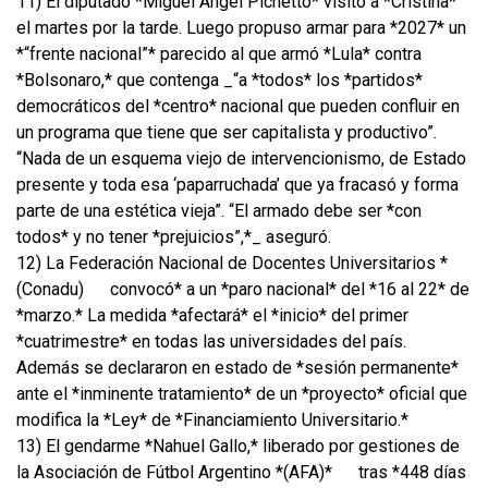
11) El diputado *Miguel Ángel Pichetto* visitó a *Cristina*
el martes por la tarde. Luego propuso armar para *2027* un
*“frente nacional”* parecido al que armó *Lula* contra
*Bolsonaro,* que contenga _“a *todos* los *partidos*
democráticos del *centro* nacional que pueden confluir en
un programa que tiene que ser capitalista y productivo”.
“Nada de un esquema viejo de intervencionismo, de Estado
presente y toda esa ‘paparruchada’ que ya fracasó y forma
parte de una estética vieja”. “El armado debe ser *con
todos* y no tener *prejuicios”,*_ aseguró.
12) La Federación Nacional de Docentes Universitarios *
(Conadu)
convocó* a un *paro nacional* del *16 al 22* de
*marzo.* La medida *afectará* el *inicio* del primer
*cuatrimestre* en todas las universidades del país.
Además se declararon en estado de *sesión permanente*
ante el *inminente tratamiento* de un *proyecto* oficial que
modifica la *Ley* de *Financiamiento Universitario.*
13) El gendarme *Nahuel Gallo,* liberado por gestiones de
la Asociación de Fútbol Argentino *(AFA)*
tras *448 días