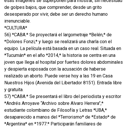
esas imágenes se superponen para mostrar, sin necesidad
de golpes bajos, que comprender, desde un grito
desesperado por vivir, debe ser un derecho humano
irrenunciable.
*CULTURA*
56) *CABA.* Se proyectará el largometraje *Belén,* de
*Dolores Fonzi,* y luego se realizará una charla con el
equipo. La película está basada en un caso real. Situada en
*Tucumán* en el año *2014,* la historia se centra en una
joven que llega al hospital por fuertes dolores abdominales
y despierta esposada con la acusación de haberse
realizado un aborto. Puede verse hoy a las 19 en Casa
Nuestros Hijos (Avenida del Libertador 8151). Entrada libre
y gratuita.
57) *CABA.* Se presentará el libro del periodista y escritor
*Andrés Arroyave “Archivo sobre Alvaro Herrera”,*
estudiante colombiano de Filosofía y Letras *UBA,*
desaparecido a manos del *Terrorismo* de *Estado* de
*Argentina* en *1977.* Participarán familiares de