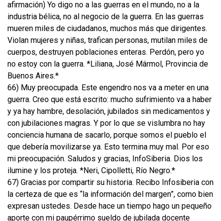
afirmación) Yo digo no a las guerras en el mundo, no a la
industria bélica, no al negocio de la guerra. En las guerras
mueren miles de ciudadanos, muchos más que dirigentes.
Violan mujeres y niñas, trafican personas, mutilan miles de
cuerpos, destruyen poblaciones enteras. Perdón, pero yo
no estoy con la guerra. *Liliana, José Mármol, Provincia de
Buenos Aires.*
66) Muy preocupada. Este engendro nos va a meter en una
guerra. Creo que está escrito: mucho sufrimiento va a haber
y ya hay hambre, desolación, jubilados sin medicamentos y
con jubilaciones magras. Y por lo que se vislumbra no hay
conciencia humana de sacarlo, porque somos el pueblo el
que debería movilizarse ya. Esto termina muy mal. Por eso
mi preocupación. Saludos y gracias, InfoSiberia. Dios los
ilumine y los proteja. *Neri, Cipolletti, Río Negro.*
67) Gracias por compartir su historia. Recibo Infosiberia con
la certeza de que es “la información del margen”, como bien
expresan ustedes. Desde hace un tiempo hago un pequeño
aporte con mi paupérrimo sueldo de jubilada docente