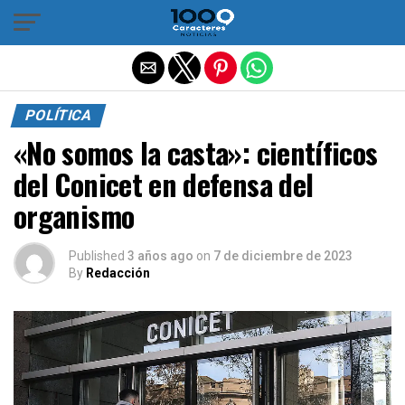
Salir de la versión móvil
POLÍTICA
«No somos la casta»: científicos
del Conicet en defensa del
organismo
Published
3 años ago
on
7 de diciembre de 2023
By
Redacción