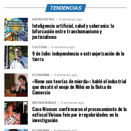
TENDENCIAS
ENTREVISTAS
4 semanas ago
Inteligencia artificial, salud y soberanía: la
bifurcación entre transhumanismo y
justicialismo
CULTURA
4 semanas ago
9 de Julio: independencia o extranjerización de la
tierra
ECONOMÍA
3 semanas ago
«Viene con teorías de mierda»: habló el industrial
que desató el enojo de Milei en la Bolsa de
Comercio
INSTANTÁNEAS
4 semanas ago
Caso Nisman: confirmaron el procesamiento de la
exfiscal Viviana Fein por irregularidades en la
investigación
ECONOMÍA
4 semanas ago