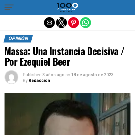
Salir de la versión móvil
OPINIÓN
Massa: Una Instancia Decisiva /
Por Ezequiel Beer
Published
3 años ago
on
18 de agosto de 2023
By
Redacción