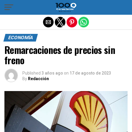
Salir de la versión móvil
ECONOMÍA
Remarcaciones de precios sin
freno
Published
3 años ago
on
17 de agosto de 2023
By
Redacción