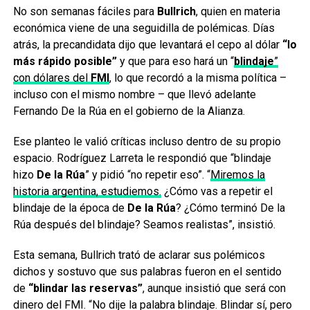
No son semanas fáciles para
Bullrich
, quien en materia
económica viene de una seguidilla de polémicas. Días
atrás, la precandidata dijo que levantará el cepo al dólar
“lo
más rápido posible”
y que para eso hará un “
blindaje
”
con dólares del
FMI
, lo que recordó a la misma política –
incluso con el mismo nombre – que llevó adelante
Fernando De la Rúa en el gobierno de la Alianza.
Ese planteo le valió críticas incluso dentro de su propio
espacio. Rodríguez Larreta le respondió que “blindaje
hizo
De la Rúa
” y pidió “no repetir eso”. “
Miremos la
historia argentina, estudiemos.
¿Cómo vas a repetir el
blindaje de la época de
De la Rúa
? ¿Cómo terminó De la
Rúa después del blindaje? Seamos realistas”, insistió.
Esta semana, Bullrich trató de aclarar sus polémicos
dichos y sostuvo que sus palabras fueron en el sentido
de
“blindar las reservas”
, aunque insistió que será con
dinero del FMI. “No dije la palabra blindaje. Blindar sí, pero