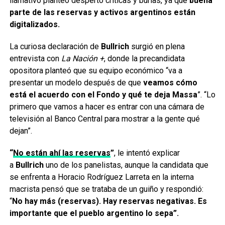
llamativo planteo despertó críticas y burlas, ya que
buena
parte de las reservas y activos argentinos están
digitalizados.
La curiosa declaración de
Bullrich
surgió en plena
entrevista con
La Nación +
, donde la precandidata
opositora planteó que su equipo económico “va a
presentar un modelo después de que
veamos cómo
está el acuerdo con el Fondo y qué te deja Massa
”. “Lo
primero que vamos a hacer es entrar con una cámara de
televisión al Banco Central para mostrar a la gente qué
dejan”.
“
No están ahí las reservas
”
, le intentó explicar
a
Bullrich
uno de los panelistas, aunque la candidata que
se enfrenta a Horacio Rodríguez Larreta en la interna
macrista pensó que se trataba de un guiño y respondió:
“
No hay más (reservas). Hay reservas negativas. Es
importante que el pueblo argentino lo sepa”.