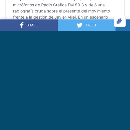
SHARE
TWEET
TENDENCIAS
ENTREVISTAS
4 semanas ago
Inteligencia artificial, salud y
soberanía: la bifurcación entre
transhumanismo y justicialismo
CULTURA
4 semanas ago
9 de Julio: independencia o
extranjerización de la tierra
ECONOMÍA
3 semanas ago