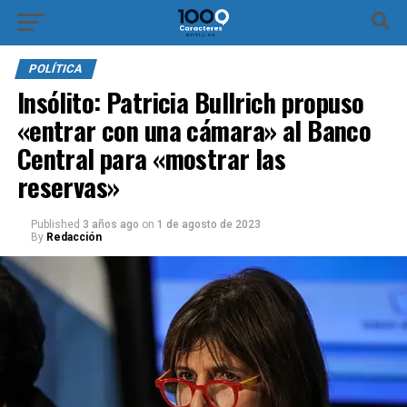
Ir a la versión móvil
POLÍTICA
Insólito: Patricia Bullrich propuso
«entrar con una cámara» al Banco
Central para «mostrar las
reservas»
Published
3 años ago
on
1 de agosto de 2023
By
Redacción